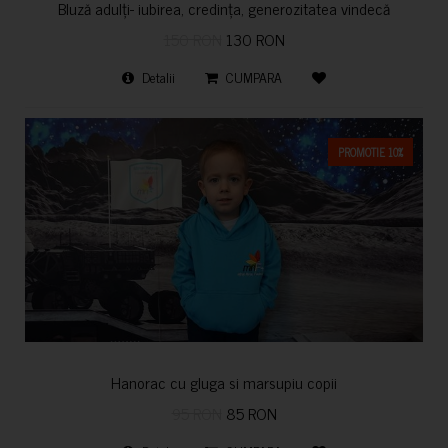
Bluză adulți- iubirea, credința, generozitatea vindecă
150 RON
130 RON
Detalii
CUMPARA
PROMOTIE 10%
Hanorac cu gluga si marsupiu copii
95 RON
85 RON