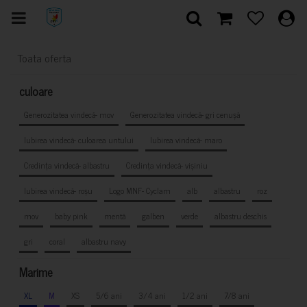
Toata oferta
culoare
Generozitatea vindecă- mov
Generozitatea vindecă- gri cenușă
Iubirea vindecă- culoarea untului
Iubirea vindecă- maro
Credința vindecă- albastru
Credința vindecă- vișiniu
Iubirea vindecă- roșu
Logo MNF- Cyclam
alb
albastru
roz
mov
baby pink
mentă
galben
verde
albastru deschis
gri
coral
albastru navy
Marime
XL
M
XS
5/6 ani
3/4 ani
1/2 ani
7/8 ani