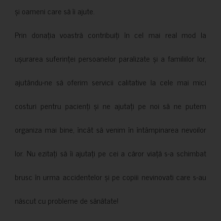
și oameni care să îi ajute.
Prin donația voastră contribuiți în cel mai real mod la
ușurarea suferinței persoanelor paralizate și a familiilor lor,
ajutându-ne să oferim servicii calitative la cele mai mici
costuri pentru pacienți și ne ajutați pe noi să ne putem
organiza mai bine, încât să venim în întâmpinarea nevoilor
lor. Nu ezitați să îi ajutați pe cei a căror viață s-a schimbat
brusc în urma accidentelor și pe copiii nevinovati care s-au
născut cu probleme de sănătate!