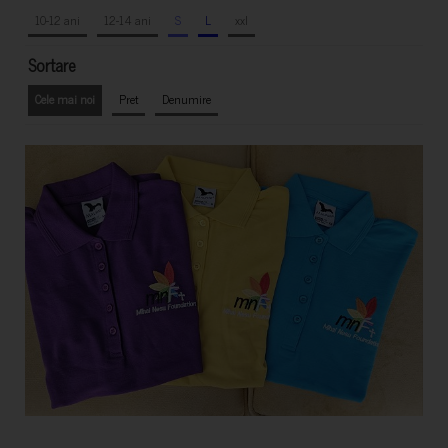
10-12 ani
12-14 ani
S
L
xxl
Sortare
Cele mai noi
Pret
Denumire