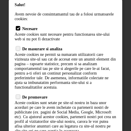
Salut!
Termeni si conditii
Avem nevoie de consimtamantul tau de a folosi urmatoarele
Contact
cookies:
ANPC
Necesare
Aceste cookies sunt necesare pentru functionarea site-ului
Termeni si conditii
web si nu pot fi dezactivate
De masurare si analiza
Politica de confidentialitate
Aceste cookies ne permit sa numaram utilizatorii care
ANPC
viziteaza site-ul sau cat de accesat este un anumit element din
pagina – rapoarte statistice, precum si sa analizam
comportamentul tau pe site si alegerile pe care le-ai facut,
pentru a-ti oferi un continut personalizat conform
preferintelor tale. De asemenea, informatiile colectate ne
ajuta sa imbunatatim performanta site-ului si a
functionalitatilor acestuia.
De promovare
Aceste cookies sunt setate pe site-ul nostru in baza unor
acorduri pe care le avem incheiate cu partenerii nostri de
ABONARE LA NEWSLETTER
publicitate (ex. pagini de Social Media, Google, Microsoft
etc). Cu ajutorul acestor cookies, partenerii nostri pot crea un
profil al vizitatorilor site-ului nostru, carora le vor putea
ABONARE
afisa ulterior anunturi care au legatura cu site-ul nostru pe
alte site-uri pe care acestia le acceseaza.