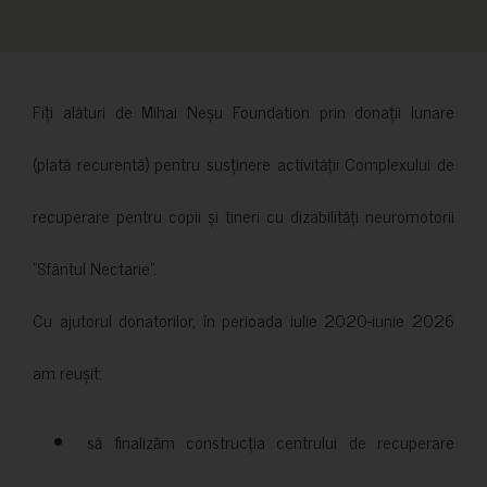
Fiți alături de Mihai Neșu Foundation prin donații lunare
(plată recurentă) pentru susținere activității Complexului de
recuperare pentru copii și tineri cu dizabilități neuromotorii
”Sfântul Nectarie”.
Cu ajutorul donatorilor, în perioada iulie 2020-iunie 2026
am reușit:
să finalizăm construcția centrului de recuperare