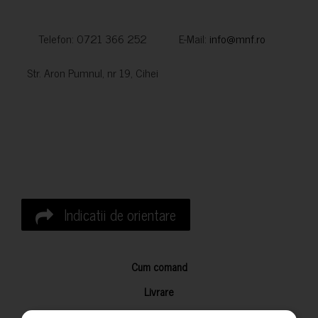
Telefon: 0721 366 252 E-Mail:
info@mnf.ro
Str. Aron Pumnul, nr 19, Cihei
Indicatii de orientare
Cum comand
Livrare
Returnarea produselor