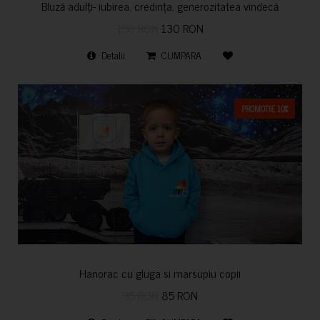
Bluză adulți- iubirea, credința, generozitatea vindecă
150 RON
130 RON
Detalii
CUMPARA
PROMOTIE 10%
Hanorac cu gluga si marsupiu copii
95 RON
85 RON