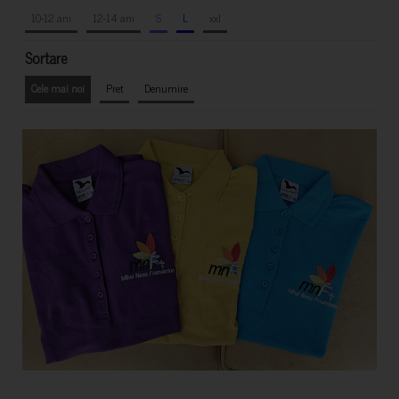
10-12 ani
12-14 ani
S
L
xxl
Sortare
Cele mai noi
Pret
Denumire