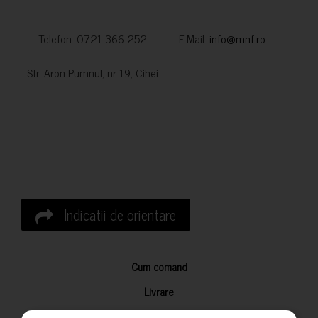
Telefon: 0721 366 252 E-Mail:
info@mnf.ro
Str. Aron Pumnul, nr 19, Cihei
Indicatii de orientare
Cum comand
Livrare
Returnarea produselor