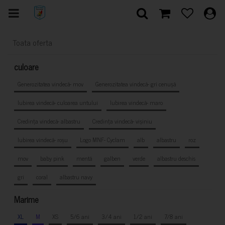
Toata oferta
culoare
Generozitatea vindecă- mov
Generozitatea vindecă- gri cenușă
Iubirea vindecă- culoarea untului
Iubirea vindecă- maro
Credința vindecă- albastru
Credința vindecă- vișiniu
Iubirea vindecă- roșu
Logo MNF- Cyclam
alb
albastru
roz
mov
baby pink
mentă
galben
verde
albastru deschis
gri
coral
albastru navy
Marime
XL
M
XS
5/6 ani
3/4 ani
1/2 ani
7/8 ani