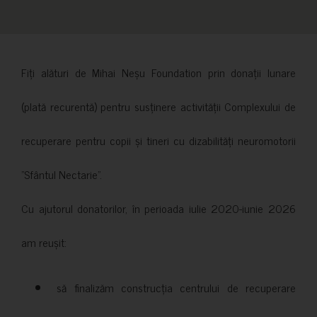
Fiți alături de Mihai Neșu Foundation prin donații lunare
(plată recurentă) pentru susținere activității Complexului de
recuperare pentru copii și tineri cu dizabilități neuromotorii
”Sfântul Nectarie”.
Cu ajutorul donatorilor, în perioada iulie 2020-iunie 2026
am reușit:
să finalizăm construcția centrului de recuperare