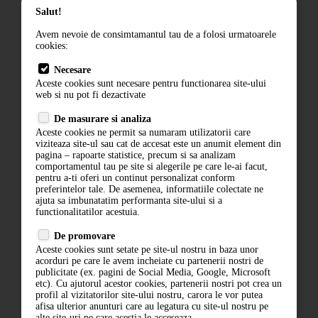
Salut!
Termeni si conditii
Avem nevoie de consimtamantul tau de a folosi urmatoarele
Contact
cookies:
ANPC
Necesare
Aceste cookies sunt necesare pentru functionarea site-ului
Termeni si conditii
web si nu pot fi dezactivate
De masurare si analiza
Politica de confidentialitate
Aceste cookies ne permit sa numaram utilizatorii care
ANPC
viziteaza site-ul sau cat de accesat este un anumit element din
pagina – rapoarte statistice, precum si sa analizam
comportamentul tau pe site si alegerile pe care le-ai facut,
pentru a-ti oferi un continut personalizat conform
preferintelor tale. De asemenea, informatiile colectate ne
ajuta sa imbunatatim performanta site-ului si a
functionalitatilor acestuia.
De promovare
Aceste cookies sunt setate pe site-ul nostru in baza unor
acorduri pe care le avem incheiate cu partenerii nostri de
ABONARE LA NEWSLETTER
publicitate (ex. pagini de Social Media, Google, Microsoft
etc). Cu ajutorul acestor cookies, partenerii nostri pot crea un
profil al vizitatorilor site-ului nostru, carora le vor putea
ABONARE
afisa ulterior anunturi care au legatura cu site-ul nostru pe
alte site-uri pe care acestia le acceseaza.