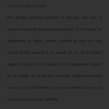
și oameni care să îi ajute.
Prin donația voastră contribuiți în cel mai real mod la
ușurarea suferinței persoanelor paralizate și a familiilor lor,
ajutându-ne să oferim servicii calitative la cele mai mici
costuri pentru pacienți și ne ajutați pe noi să ne putem
organiza mai bine, încât să venim în întâmpinarea nevoilor
lor. Nu ezitați să îi ajutați pe cei a căror viață s-a schimbat
brusc în urma accidentelor și pe copiii nevinovati care s-au
născut cu probleme de sănătate!