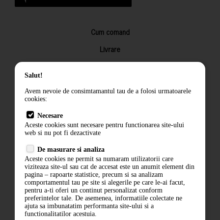
Cum comand
Livrare
Returnarea produselor
Salut!
Termeni si conditii
Avem nevoie de consimtamantul tau de a folosi urmatoarele
Contact
cookies:
ANPC
Necesare
Aceste cookies sunt necesare pentru functionarea site-ului
Termeni si conditii
web si nu pot fi dezactivate
De masurare si analiza
Politica de confidentialitate
Aceste cookies ne permit sa numaram utilizatorii care
viziteaza site-ul sau cat de accesat este un anumit element din
ANPC
pagina – rapoarte statistice, precum si sa analizam
comportamentul tau pe site si alegerile pe care le-ai facut,
pentru a-ti oferi un continut personalizat conform
preferintelor tale. De asemenea, informatiile colectate ne
ajuta sa imbunatatim performanta site-ului si a
functionalitatilor acestuia.