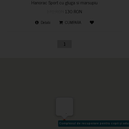
Hanorac Sport cu gluga si marsupiu
170 RON
130 RON
Detalii
CUMPARA
1
-
Complexul de recuperare pentru copii și adult
Complexul de recuperare pentru copii și adult