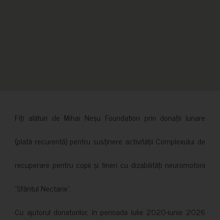
Fiți alături de Mihai Neșu Foundation prin donații lunare
(plată recurentă) pentru susținere activității Complexului de
recuperare pentru copii și tineri cu dizabilități neuromotorii
”Sfântul Nectarie”.
Cu ajutorul donatorilor, în perioada iulie 2020-iunie 2026