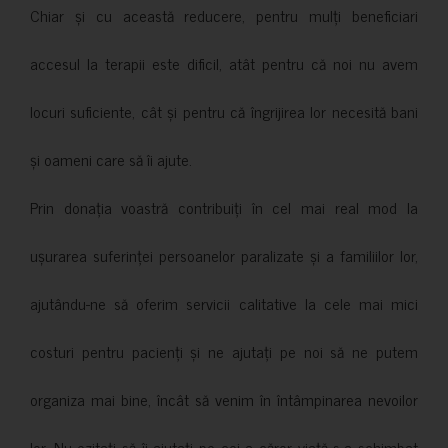
Chiar și cu această reducere, pentru mulți beneficiari
accesul la terapii este dificil, atât pentru că noi nu avem
locuri suficiente, cât și pentru că îngrijirea lor necesită bani
și oameni care să îi ajute.
Prin donația voastră contribuiți în cel mai real mod la
ușurarea suferinței persoanelor paralizate și a familiilor lor,
ajutându-ne să oferim servicii calitative la cele mai mici
costuri pentru pacienți și ne ajutați pe noi să ne putem
organiza mai bine, încât să venim în întâmpinarea nevoilor
lor. Nu ezitați să îi ajutați pe cei a căror viață s-a schimbat