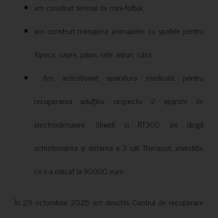
am construit terenul de mini-fotbal;
am construit menajeria animalelor, cu spațiile pentru
Alpaca, capre, păuni, rațe, iepuri, câini;
Am achiziționat aparatura medicală pentru
recuperarea adulților, respectiv 2 aparate de
electrostimulare: Stiwell și RT300, pe lângă
achiziționarea și dotarea a 3 săli Therasuit, investiție
ce s-a ridicat la 90000 euro.
În 28 octombrie 2025 am deschis Centrul de recuperare