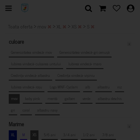
>
>
>
>
Toata oferta
mov
XL
XS
S
culoare
x
Generozitatea vindecă- mov
Generozitatea vindecă- gri cenușă
Iubirea vindecă- culoarea untului
Iubirea vindecă- maro
Credința vindecă- albastru
Credința vindecă- vișiniu
Iubirea vindecă- roșu
Logo MNF- Cyclam
alb
albastru
roz
mov
baby pink
mentă
galben
verde
albastru deschis
gri
coral
albastru navy
Marime
x
XL
M
XS
5/6 ani
3/4 ani
1/2 ani
7/8 ani