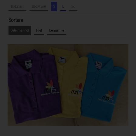
10-12 ani
12-14 ani
S
L
xxl
Sortare
Cele mai noi
Pret
Denumire