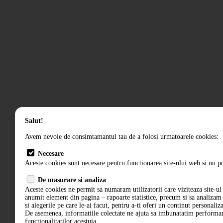
Salut!
Avem nevoie de consimtamantul tau de a folosi urmatoarele cookies:
Necesare
Aceste cookies sunt necesare pentru functionarea site-ului web si nu po
De masurare si analiza
Aceste cookies ne permit sa numaram utilizatorii care viziteaza site-ul 
anumit element din pagina – rapoarte statistice, precum si sa analiza
si alegerile pe care le-ai facut, pentru a-ti oferi un continut personaliz
De asemenea, informatiile colectate ne ajuta sa imbunatatim performant
functionalitatilor acestuia.