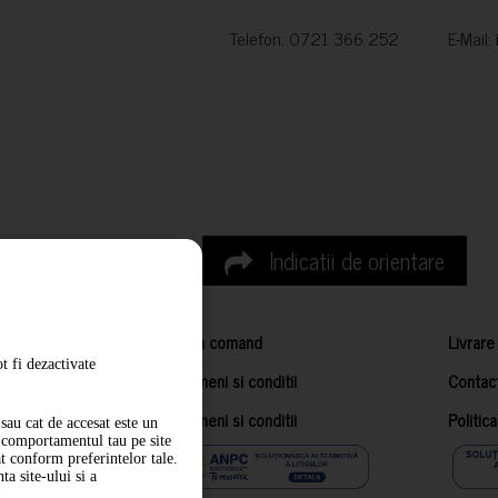
Telefon: 0721 366 252 E-Mail:
Indicatii de orientare
Cum comand
Livrare
t fi dezactivate
Termeni si conditii
Contac
Termeni si conditii
Politic
sau cat de accesat este un
m comportamentul tau pe site
at conform preferintelor tale.
a site-ului si a