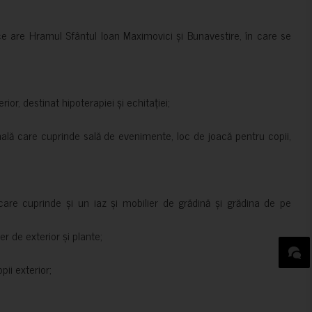
ce are Hramul Sfântul Ioan Maximovici și Bunavestire, în care se
rior, destinat hipoterapiei și echitației;
nală care cuprinde sală de evenimente, loc de joacă pentru copii,
are cuprinde și un iaz și mobilier de grădină și grădina de pe
er de exterior și plante;
ii exterior;