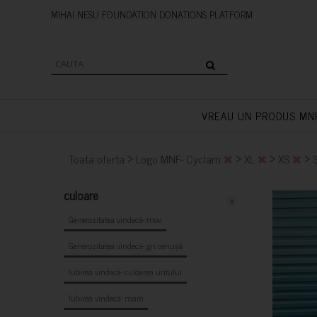
MIHAI NESU FOUNDATION DONAT
VREAU UN PRODUS MN
>
>
>
>
Toata oferta
Logo MNF- Cyclam
XL
XS
culoare
x
Generozitatea vindecă- mov
Generozitatea vindecă- gri cenușă
Iubirea vindecă- culoarea untului
Iubirea vindecă- maro