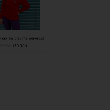
i- iubirea, credința, generozitatea vindecă
50 RON
130 RON