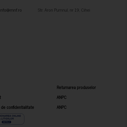
info@mnf.ro
Str. Aron Pumnul, nr 19, Cihei
Returnarea produselor
t
ANPC
a de confidentialitate
ANPC