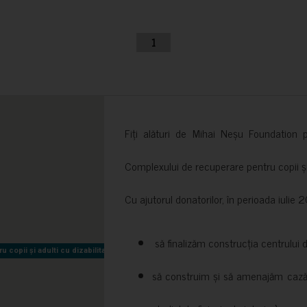
1
Fiți alături de Mihai Neșu Foundation pr
Complexului de recuperare pentru copii și t
Cu ajutorul donatorilor, în perioada iuli
să finalizăm construcția centrului 
copii și adulti cu dizabilitati neuromotorii Sfântul Nectarie
copii și adulti cu dizabilitati neuromotorii Sfântul Nectarie
să construim și să amenajăm cazări