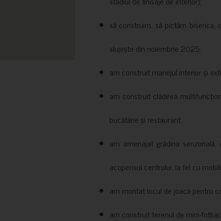
stadiul de finisaje de interior);
să construim, să pictăm biserica, 
slujește din noiembrie 2025;
am construit manejul interior și exte
am construit clădirea multifuncțio
bucătărie și restaurant;
am amenajat grădina senzorială, c
acoperisul centrului, la fel cu mobili
am montat locul de joacă pentru cop
am construit terenul de mini-fotbal;