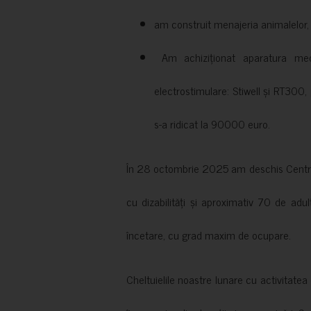
am construit menajeria animalelor, cu
Am achiziționat aparatura medi
electrostimulare: Stiwell și RT300, 
s-a ridicat la 90000 euro.
În 28 octombrie 2025 am deschis Centrul
cu dizabilități și aproximativ 70 de adul
încetare, cu grad maxim de ocupare.
Cheltuielile noastre lunare cu activitate