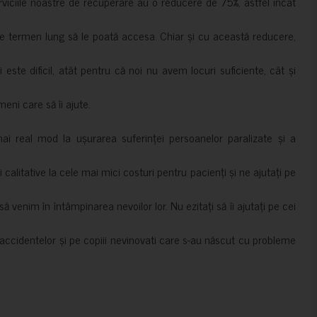
erviciile noastre de recuperare au o reducere de 75%, astfel încât
e termen lung să le poată accesa. Chiar și cu această reducere,
i este dificil, atât pentru că noi nu avem locuri suficiente, cât și
meni care să îi ajute.
mai real mod la ușurarea suferinței persoanelor paralizate și a
ii calitative la cele mai mici costuri pentru pacienți și ne ajutați pe
 venim în întâmpinarea nevoilor lor. Nu ezitați să îi ajutați pe cei
accidentelor și pe copiii nevinovati care s-au născut cu probleme