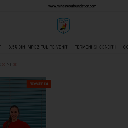
IONS PLATFORM
www.mihainesufoundation.com
powere
F
3.5% DIN IMPOZITUL PE VENIT
TERMENI SI CONDITII
C
>
S
L
PROMOTIE 13%
CUMPARA