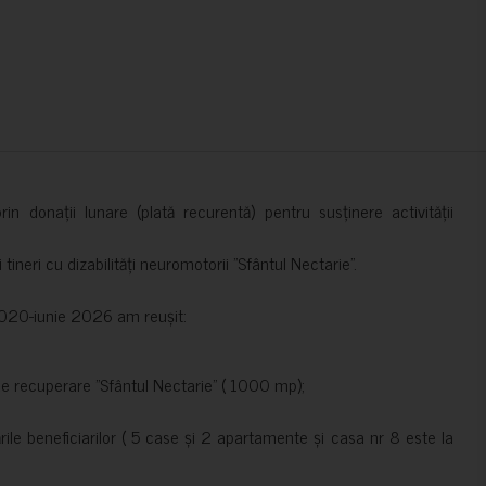
in donații lunare (plată recurentă) pentru susținere activității
ineri cu dizabilități neuromotorii ”Sfântul Nectarie”.
e 2020-iunie 2026 am reușit:
de recuperare ”Sfântul Nectarie” ( 1000 mp);
le beneficiarilor ( 5 case și 2 apartamente și casa nr 8 este la