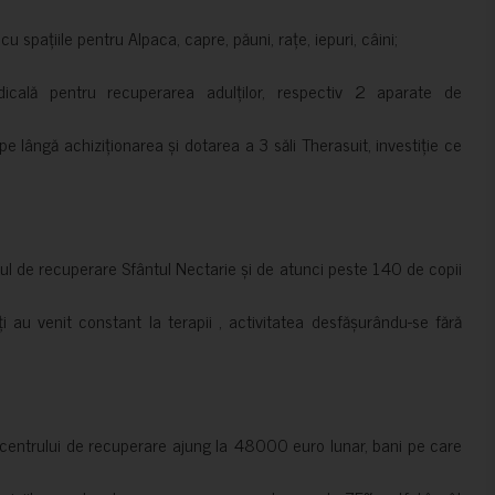
 spațiile pentru Alpaca, capre, păuni, rațe, iepuri, câini;
cală pentru recuperarea adulților, respectiv 2 aparate de
pe lângă achiziționarea și dotarea a 3 săli Therasuit, investiție ce
 de recuperare Sfântul Nectarie și de atunci peste 140 de copii
ți au venit constant la terapii , activitatea desfășurându-se fără
a centrului de recuperare ajung la 48000 euro lunar, bani pe care