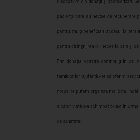
îi acoperim din donații și sponsorizări. S
pacienții care au nevoie de recuperare p
pentru mulți beneficiari accesul la terapi
pentru că îngrijirea lor necesită bani și oa
Prin donația voastră contribuiți în cel 
familiilor lor, ajutându-ne să oferim servic
noi să ne putem organiza mai bine, încât să
a căror viață s-a schimbat brusc în urma 
de sănătate!