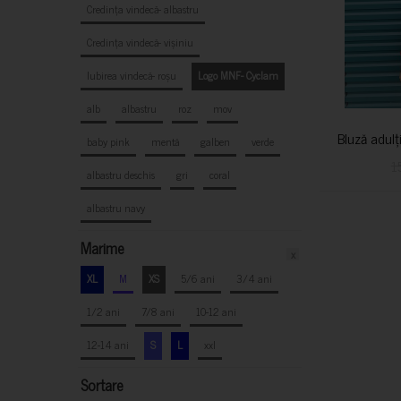
Credința vindecă- albastru
Credința vindecă- vișiniu
Iubirea vindecă- roșu
Logo MNF- Cyclam
alb
albastru
roz
mov
Bluză adulț
baby pink
mentă
galben
verde
1
albastru deschis
gri
coral
albastru navy
Marime
x
XL
M
XS
5/6 ani
3/4 ani
1/2 ani
7/8 ani
10-12 ani
12-14 ani
S
L
xxl
Sortare