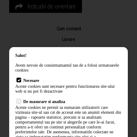
Indicatii de orientare
Cum comand
Livrare
Returnarea produselor
Salut!
Termeni si conditii
Avem nevoie de consimtamantul tau de a folosi urmatoarele
Contact
cookies:
ANPC
Necesare
Aceste cookies sunt necesare pentru functionarea site-ului
Termeni si conditii
web si nu pot fi dezactivate
Politica de confidentialitate
De masurare si analiza
Aceste cookies ne permit sa numaram utilizatorii care
ANPC
viziteaza site-ul sau cat de accesat este un anumit element din
pagina – rapoarte statistice, precum si sa analizam
comportamentul tau pe site si alegerile pe care le-ai facut,
pentru a-ti oferi un continut personalizat conform
preferintelor tale. De asemenea, informatiile colectate ne
ajuta sa imbunatatim performanta site-ului si a