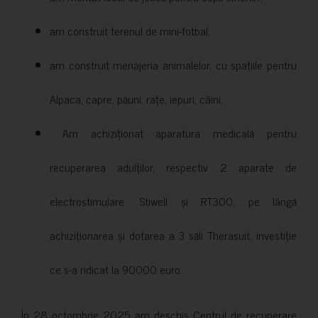
am construit terenul de mini-fotbal;
am construit menajeria animalelor, cu spațiile pentru
Alpaca, capre, păuni, rațe, iepuri, câini;
Am achiziționat aparatura medicală pentru
recuperarea adulților, respectiv 2 aparate de
electrostimulare: Stiwell și RT300, pe lângă
achiziționarea și dotarea a 3 săli Therasuit, investiție
ce s-a ridicat la 90000 euro.
În 28 octombrie 2025 am deschis Centrul de recuperare