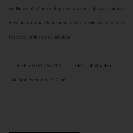
lor. Nu ezitați să îi ajutați pe cei a căror viață s-a schimbat
brusc în urma accidentelor și pe copiii nevinovati care s-au
născut cu probleme de sănătate!
Telefon: 0721 366 252 E-Mail:
info@mnf.ro
Str. Aron Pumnul, nr 19, Cihei