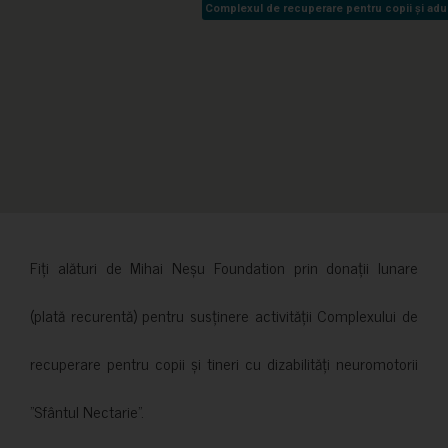
Complexul de recuperare pentru copii și adult
Complexul de recuperare pentru copii și adult
Fiți alături de Mihai Neșu Foundation prin donații lunare
(plată recurentă) pentru susținere activității Complexului de
recuperare pentru copii și tineri cu dizabilități neuromotorii
”Sfântul Nectarie”.