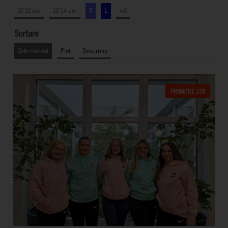
10-12 ani
12-14 ani
S
L
xxl
Sortare
Cele mai noi
Pret
Denumire
PROMOTIE 23%