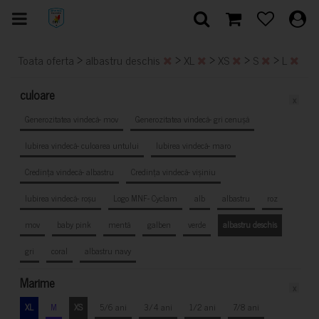
>
>
>
>
>
Toata oferta
albastru deschis
XL
XS
S
L
culoare
x
Generozitatea vindecă- mov
Generozitatea vindecă- gri cenușă
Iubirea vindecă- culoarea untului
Iubirea vindecă- maro
Credința vindecă- albastru
Credința vindecă- vișiniu
Iubirea vindecă- roșu
Logo MNF- Cyclam
alb
albastru
roz
mov
baby pink
mentă
galben
verde
albastru deschis
gri
coral
albastru navy
Marime
x
XL
M
XS
5/6 ani
3/4 ani
1/2 ani
7/8 ani