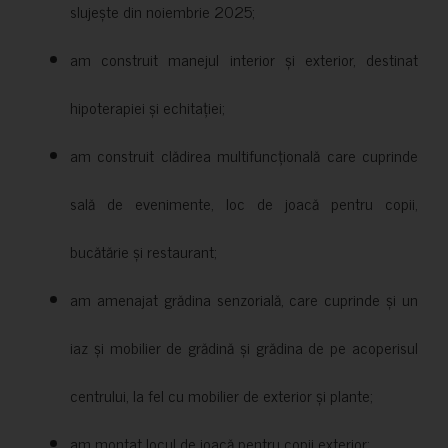
slujește din noiembrie 2025;
am construit manejul interior și exterior, destinat
hipoterapiei și echitației;
am construit clădirea multifuncțională care cuprinde
sală de evenimente, loc de joacă pentru copii,
bucătărie și restaurant;
am amenajat grădina senzorială, care cuprinde și un
iaz și mobilier de grădină și grădina de pe acoperisul
centrului, la fel cu mobilier de exterior și plante;
am montat locul de joacă pentru copii exterior;