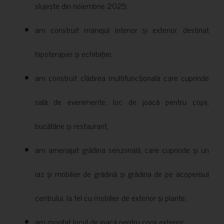
slujește din noiembrie 2025;
am construit manejul interior și exterior, destinat
hipoterapiei și echitației;
am construit clădirea multifuncțională care cuprinde
sală de evenimente, loc de joacă pentru copii,
bucătărie și restaurant;
am amenajat grădina senzorială, care cuprinde și un
iaz și mobilier de grădină și grădina de pe acoperisul
centrului, la fel cu mobilier de exterior și plante;
am montat locul de joacă pentru copii exterior;