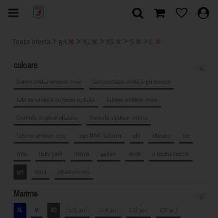
>
>
>
>
>
Toata oferta
gri
XL
XS
S
L
culoare
x
Generozitatea vindecă- mov
Generozitatea vindecă- gri cenușă
Iubirea vindecă- culoarea untului
Iubirea vindecă- maro
Credința vindecă- albastru
Credința vindecă- vișiniu
Iubirea vindecă- roșu
Logo MNF- Cyclam
alb
albastru
roz
mov
baby pink
mentă
galben
verde
albastru deschis
gri
coral
albastru navy
Marime
x
XL
M
XS
5/6 ani
3/4 ani
1/2 ani
7/8 ani