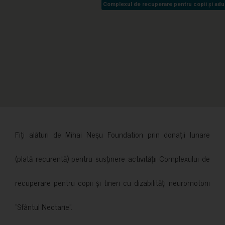
Complexul de recuperare pentru copii și adult
Complexul de recuperare pentru copii și adult
Fiți alături de Mihai Neșu Foundation prin donații lunare
(plată recurentă) pentru susținere activității Complexului de
recuperare pentru copii și tineri cu dizabilități neuromotorii
”Sfântul Nectarie”.