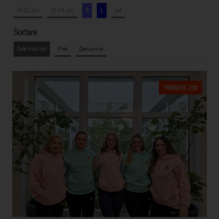
10-12 ani
12-14 ani
S
L
xxl
Sortare
Cele mai noi
Pret
Denumire
PROMOTIE 23%