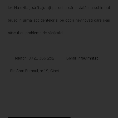
lor. Nu ezitați să îi ajutați pe cei a căror viață s-a schimbat
brusc în urma accidentelor și pe copiii nevinovati care s-au
născut cu probleme de sănătate!
Telefon: 0721 366 252 E-Mail:
info@mnf.ro
Str. Aron Pumnul, nr 19, Cihei