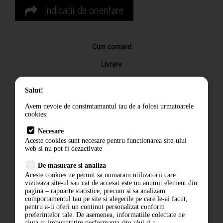
Indicatii de orientare
Cum comand
Livrare
Returnarea produselor
Salut!
Termeni si conditii
Avem nevoie de consimtamantul tau de a folosi urmatoarele
Contact
cookies:
ANPC
Necesare
Aceste cookies sunt necesare pentru functionarea site-ului
Termeni si conditii
web si nu pot fi dezactivate
Politica de confidentialitate
De masurare si analiza
Aceste cookies ne permit sa numaram utilizatorii care
ANPC
viziteaza site-ul sau cat de accesat este un anumit element din
pagina – rapoarte statistice, precum si sa analizam
comportamentul tau pe site si alegerile pe care le-ai facut,
pentru a-ti oferi un continut personalizat conform
preferintelor tale. De asemenea, informatiile colectate ne
ajuta sa imbunatatim performanta site-ului si a