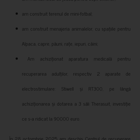
am construit terenul de mini-fotbal;
am construit menajeria animalelor, cu spațiile pentru
Alpaca, capre, păuni, rațe, iepuri, câini;
Am achiziționat aparatura medicală pentru
recuperarea adulților, respectiv 2 aparate de
electrostimulare: Stiwell și RT300, pe lângă
achiziționarea și dotarea a 3 săli Therasuit, investiție
ce s-a ridicat la 90000 euro.
În 28 octombrie 2025 am deschis Centrul de recuperare