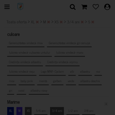
>
>
>
>
>
Toata oferta
XL
M
XS
3/4 ani
S
culoare
Generozitatea vindecă- mov
Generozitatea vindecă- gri cenușă
Iubirea vindecă- culoarea untului
Iubirea vindecă- maro
Credința vindecă- albastru
Credința vindecă- vișiniu
Iubirea vindecă- roșu
Logo MNF- Cyclam
alb
albastru
roz
mov
baby pink
mentă
galben
verde
albastru deschis
gri
coral
albastru navy
Marime
x
XL
M
XS
5/6 ani
3/4 ani
1/2 ani
7/8 ani