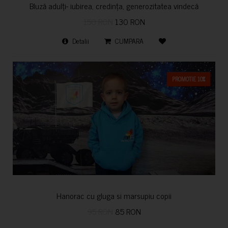
Bluză adulți- iubirea, credința, generozitatea vindecă
150 RON
130 RON
Detalii
CUMPARA
PROMOTIE 10%
Hanorac cu gluga si marsupiu copii
95 RON
85 RON