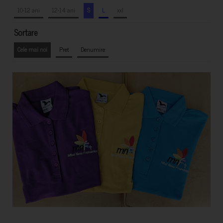
10-12 ani
12-14 ani
S
L
xxl
Sortare
Cele mai noi
Pret
Denumire