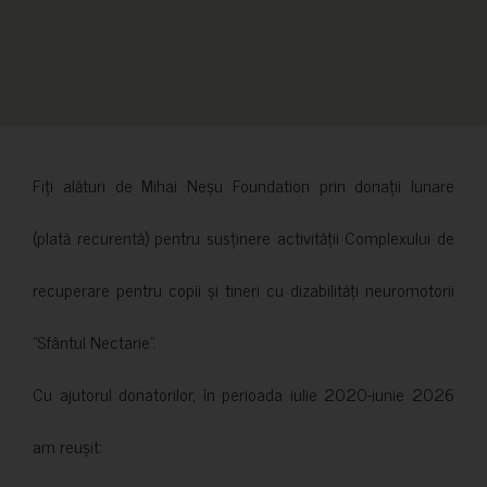
Fiți alături de Mihai Neșu Foundation prin donații lunare
(plată recurentă) pentru susținere activității Complexului de
recuperare pentru copii și tineri cu dizabilități neuromotorii
”Sfântul Nectarie”.
Cu ajutorul donatorilor, în perioada iulie 2020-iunie 2026
am reușit: