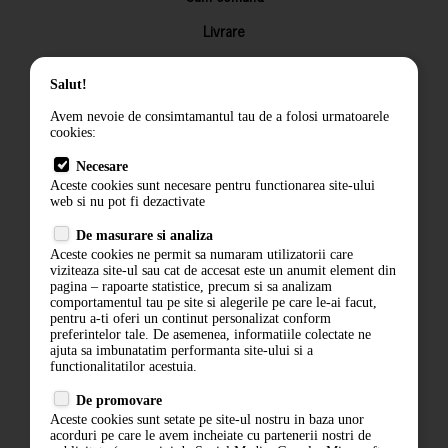
Livrare
Returnarea produselor
Salut!
Termeni si conditii
Avem nevoie de consimtamantul tau de a folosi urmatoarele
Contact
cookies:
ANPC
Necesare
Aceste cookies sunt necesare pentru functionarea site-ului
Termeni si conditii
web si nu pot fi dezactivate
Politica de confidentialitate
De masurare si analiza
Aceste cookies ne permit sa numaram utilizatorii care
ANPC
viziteaza site-ul sau cat de accesat este un anumit element din
pagina – rapoarte statistice, precum si sa analizam
comportamentul tau pe site si alegerile pe care le-ai facut,
pentru a-ti oferi un continut personalizat conform
preferintelor tale. De asemenea, informatiile colectate ne
ajuta sa imbunatatim performanta site-ului si a
functionalitatilor acestuia.
De promovare
Aceste cookies sunt setate pe site-ul nostru in baza unor
acorduri pe care le avem incheiate cu partenerii nostri de
ABONARE LA NEWSLETTER