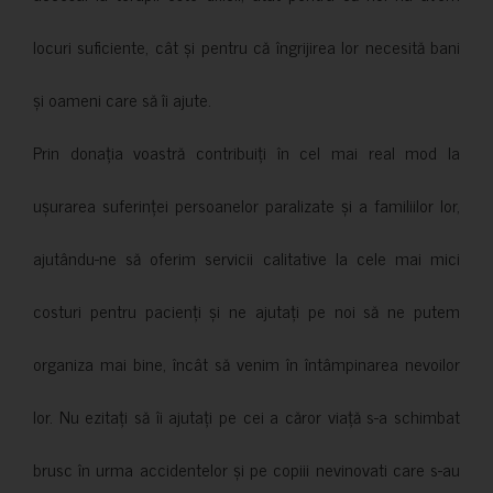
locuri suficiente, cât și pentru că îngrijirea lor necesită bani
și oameni care să îi ajute.
Prin donația voastră contribuiți în cel mai real mod la
ușurarea suferinței persoanelor paralizate și a familiilor lor,
ajutându-ne să oferim servicii calitative la cele mai mici
costuri pentru pacienți și ne ajutați pe noi să ne putem
organiza mai bine, încât să venim în întâmpinarea nevoilor
lor. Nu ezitați să îi ajutați pe cei a căror viață s-a schimbat
brusc în urma accidentelor și pe copiii nevinovati care s-au