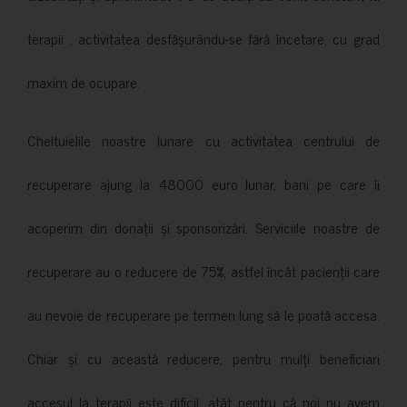
terapii , activitatea desfășurându-se fără încetare, cu grad
maxim de ocupare.
Cheltuielile noastre lunare cu activitatea centrului de
recuperare ajung la 48000 euro lunar, bani pe care îi
acoperim din donații și sponsorizări. Serviciile noastre de
recuperare au o reducere de 75%, astfel încât pacienții care
au nevoie de recuperare pe termen lung să le poată accesa.
Chiar și cu această reducere, pentru mulți beneficiari
accesul la terapii este dificil, atât pentru că noi nu avem