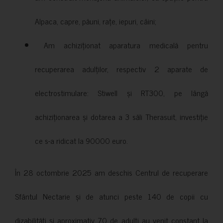
Alpaca, capre, păuni, rațe, iepuri, câini;
Am achiziționat aparatura medicală pentru
recuperarea adulților, respectiv 2 aparate de
electrostimulare: Stiwell și RT300, pe lângă
achiziționarea și dotarea a 3 săli Therasuit, investiție
ce s-a ridicat la 90000 euro.
În 28 octombrie 2025 am deschis Centrul de recuperare
Sfântul Nectarie și de atunci peste 140 de copii cu
dizabilități și aproximativ 70 de adulți au venit constant la