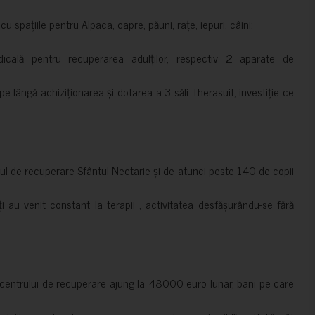
 spațiile pentru Alpaca, capre, păuni, rațe, iepuri, câini;
cală pentru recuperarea adulților, respectiv 2 aparate de
pe lângă achiziționarea și dotarea a 3 săli Therasuit, investiție ce
 de recuperare Sfântul Nectarie și de atunci peste 140 de copii
ți au venit constant la terapii , activitatea desfășurându-se fără
a centrului de recuperare ajung la 48000 euro lunar, bani pe care