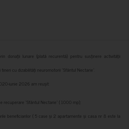
in donații lunare (plată recurentă) pentru susținere activității
ineri cu dizabilități neuromotorii ”Sfântul Nectarie”.
e 2020-iunie 2026 am reușit:
de recuperare ”Sfântul Nectarie” ( 1000 mp);
le beneficiarilor ( 5 case și 2 apartamente și casa nr 8 este la