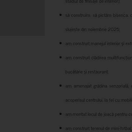
stadiul de finisaje de interior);
să construim, să pictăm biserica, 
slujește din noiembrie 2025;
am construit manejul interior și exte
am construit clădirea multifuncțio
bucătărie și restaurant;
am amenajat grădina senzorială, c
acoperisul centrului, la fel cu mobili
am montat locul de joacă pentru cop
am construit terenul de mini-fotbal;