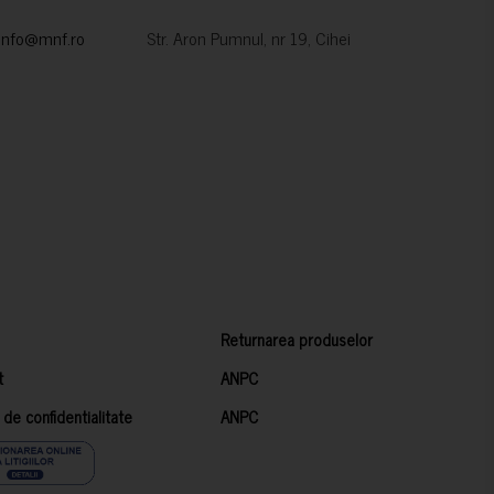
info@mnf.ro
Str. Aron Pumnul, nr 19, Cihei
Returnarea produselor
t
ANPC
a de confidentialitate
ANPC