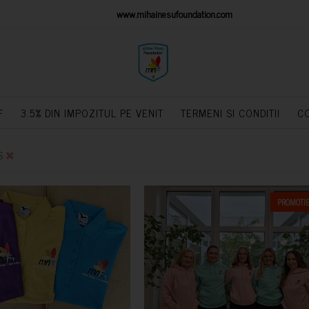
IONS PLATFORM
www.mihainesufoundation.com
powere
F
3.5% DIN IMPOZITUL PE VENIT
TERMENI SI CONDITII
C
S
PROMOTIE
CUMPARA
CUMPARA