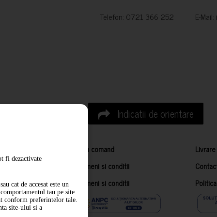
Telefon: 0721 366 252 E-Mail:
Indicatii de orientare
Cum comand
Livrare
t fi dezactivate
Termeni si conditii
Contac
Termeni si conditii
Politic
sau cat de accesat este un
m comportamentul tau pe site
at conform preferintelor tale.
a site-ului si a