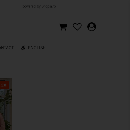
d by Shopia.ro
ONTACT
ENGLISH
 23%