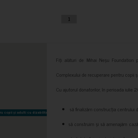
1
Fiți alături de Mihai Neșu Foundation pr
Complexului de recuperare pentru copii și t
Cu ajutorul donatorilor, în perioada iuli
să finalizăm construcția centrului 
copii și adulti cu dizabilitati neuromotorii Sfântul Nectarie
copii și adulti cu dizabilitati neuromotorii Sfântul Nectarie
să construim și să amenajăm cazări