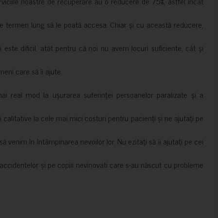
erviciile noastre de recuperare au o reducere de 75%, astfel încât
e termen lung să le poată accesa. Chiar și cu această reducere,
i este dificil, atât pentru că noi nu avem locuri suficiente, cât și
meni care să îi ajute.
mai real mod la ușurarea suferinței persoanelor paralizate și a
ii calitative la cele mai mici costuri pentru pacienți și ne ajutați pe
 venim în întâmpinarea nevoilor lor. Nu ezitați să îi ajutați pe cei
accidentelor și pe copiii nevinovati care s-au născut cu probleme