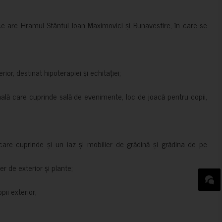
ce are Hramul Sfântul Ioan Maximovici și Bunavestire, în care se
rior, destinat hipoterapiei și echitației;
nală care cuprinde sală de evenimente, loc de joacă pentru copii,
are cuprinde și un iaz și mobilier de grădină și grădina de pe
er de exterior și plante;
ii exterior;