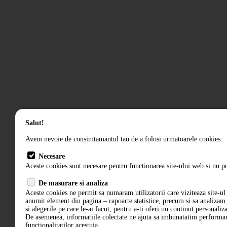
Salut!
Avem nevoie de consimtamantul tau de a folosi urmatoarele cookies:
Necesare
Aceste cookies sunt necesare pentru functionarea site-ului web si nu po
De masurare si analiza
Aceste cookies ne permit sa numaram utilizatorii care viziteaza site-ul 
anumit element din pagina – rapoarte statistice, precum si sa analiza
si alegerile pe care le-ai facut, pentru a-ti oferi un continut personaliz
De asemenea, informatiile colectate ne ajuta sa imbunatatim performant
functionalitatilor acestuia.