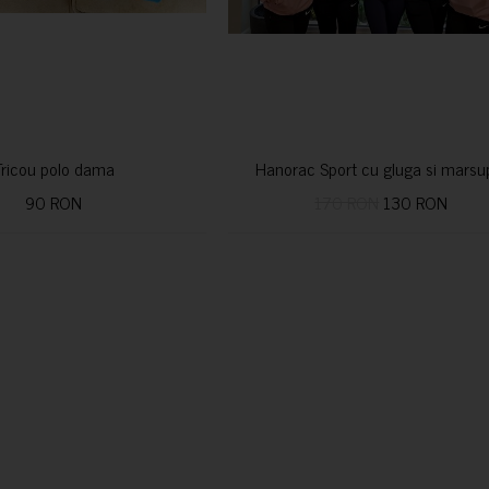
Tricou polo dama
Hanorac Sport cu gluga si marsu
90 RON
170 RON
130 RON