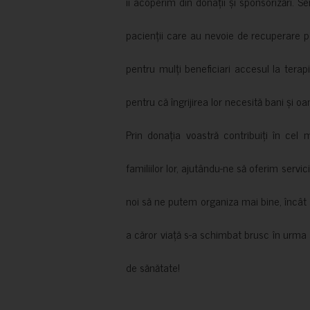
îi acoperim din donații și sponsorizări. S
pacienții care au nevoie de recuperare p
pentru mulți beneficiari accesul la terapi
pentru că îngrijirea lor necesită bani și oa
Prin donația voastră contribuiți în cel 
familiilor lor, ajutându-ne să oferim servic
noi să ne putem organiza mai bine, încât să
a căror viață s-a schimbat brusc în urma 
de sănătate!