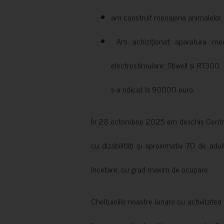
am construit menajeria animalelor, cu
Am achiziționat aparatura medi
electrostimulare: Stiwell și RT300, 
s-a ridicat la 90000 euro.
În 28 octombrie 2025 am deschis Centrul
cu dizabilități și aproximativ 70 de adul
încetare, cu grad maxim de ocupare.
Cheltuielile noastre lunare cu activitate