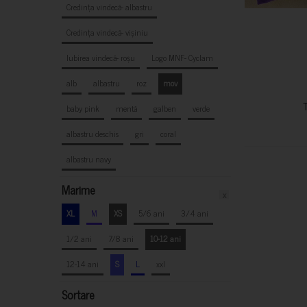
Credința vindecă- albastru
Credința vindecă- vișiniu
Iubirea vindecă- roșu
Logo MNF- Cyclam
alb
albastru
roz
mov
baby pink
mentă
galben
verde
albastru deschis
gri
coral
albastru navy
Marime
x
XL
M
XS
5/6 ani
3/4 ani
1/2 ani
7/8 ani
10-12 ani
12-14 ani
S
L
xxl
Sortare