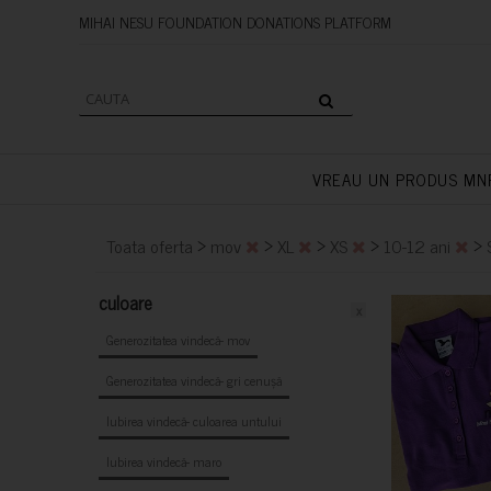
MIHAI NESU FOUNDATION DONAT
VREAU UN PRODUS MN
>
>
>
>
>
Toata oferta
mov
XL
XS
10-12 ani
culoare
x
Generozitatea vindecă- mov
Generozitatea vindecă- gri cenușă
Iubirea vindecă- culoarea untului
Iubirea vindecă- maro