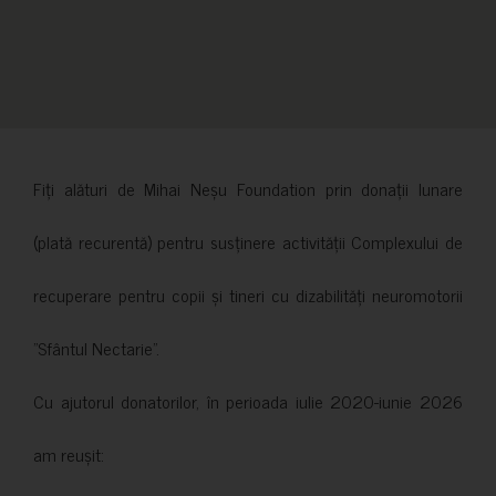
Fiți alături de Mihai Neșu Foundation prin donații lunare
(plată recurentă) pentru susținere activității Complexului de
recuperare pentru copii și tineri cu dizabilități neuromotorii
”Sfântul Nectarie”.
Cu ajutorul donatorilor, în perioada iulie 2020-iunie 2026
am reușit: