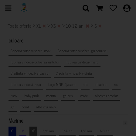
>
>
>
>
Toata oferta
XL
XS
10-12 ani
S
culoare
Generozitatea vindecă- mov
Generozitatea vindecă- gri cenușă
Iubirea vindecă- culoarea untului
Iubirea vindecă- maro
Credința vindecă- albastru
Credința vindecă- vișiniu
Iubirea vindecă- roșu
Logo MNF- Cyclam
alb
albastru
roz
mov
baby pink
mentă
galben
verde
albastru deschis
gri
coral
albastru navy
Marime
x
XL
M
XS
5/6 ani
3/4 ani
1/2 ani
7/8 ani