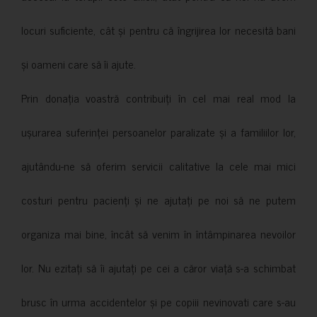
locuri suficiente, cât și pentru că îngrijirea lor necesită bani
și oameni care să îi ajute.
Prin donația voastră contribuiți în cel mai real mod la
ușurarea suferinței persoanelor paralizate și a familiilor lor,
ajutându-ne să oferim servicii calitative la cele mai mici
costuri pentru pacienți și ne ajutați pe noi să ne putem
organiza mai bine, încât să venim în întâmpinarea nevoilor
lor. Nu ezitați să îi ajutați pe cei a căror viață s-a schimbat
brusc în urma accidentelor și pe copiii nevinovati care s-au