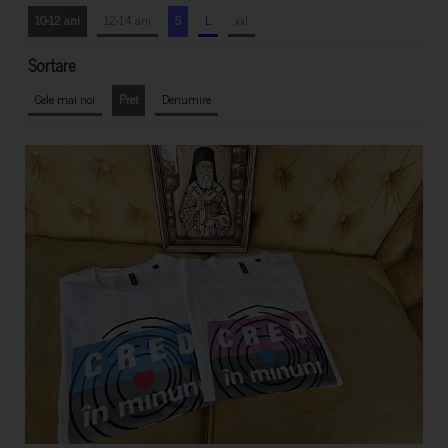
10-12 ani
12-14 ani
S
L
xxl
Sortare
Cele mai noi
Pret
Denumire