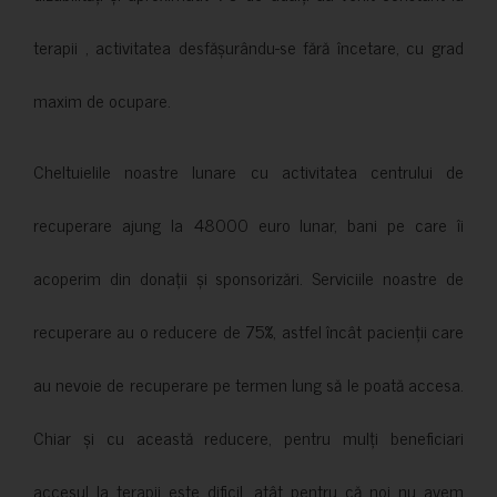
terapii , activitatea desfășurându-se fără încetare, cu grad
maxim de ocupare.
Cheltuielile noastre lunare cu activitatea centrului de
recuperare ajung la 48000 euro lunar, bani pe care îi
acoperim din donații și sponsorizări. Serviciile noastre de
recuperare au o reducere de 75%, astfel încât pacienții care
au nevoie de recuperare pe termen lung să le poată accesa.
Chiar și cu această reducere, pentru mulți beneficiari
accesul la terapii este dificil, atât pentru că noi nu avem