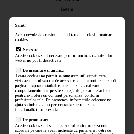
Livrare
Returnarea produselor
Salut!
Termeni si conditii
Avem nevoie de consimtamantul tau de a folosi urmatoarele
Contact
cookies:
ANPC
Necesare
Aceste cookies sunt necesare pentru functionarea site-ului
Termeni si conditii
web si nu pot fi dezactivate
Politica de confidentialitate
De masurare si analiza
Aceste cookies ne permit sa numaram utilizatorii care
ANPC
viziteaza site-ul sau cat de accesat este un anumit element din
pagina – rapoarte statistice, precum si sa analizam
comportamentul tau pe site si alegerile pe care le-ai facut,
pentru a-ti oferi un continut personalizat conform
preferintelor tale. De asemenea, informatiile colectate ne
ajuta sa imbunatatim performanta site-ului si a
functionalitatilor acestuia.
De promovare
Aceste cookies sunt setate pe site-ul nostru in baza unor
acorduri pe care le avem incheiate cu partenerii nostri de
ABONARE LA NEWSLETTER