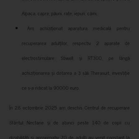
Alpaca, capre, păuni, rațe, iepuri, câini;
Am achiziționat aparatura medicală pentru
recuperarea adulților, respectiv 2 aparate de
electrostimulare: Stiwell și RT300, pe lângă
achiziționarea și dotarea a 3 săli Therasuit, investiție
ce s-a ridicat la 90000 euro.
În 28 octombrie 2025 am deschis Centrul de recuperare
Sfântul Nectarie și de atunci peste 140 de copii cu
dizabilități și aproximativ 70 de adulți au venit constant la