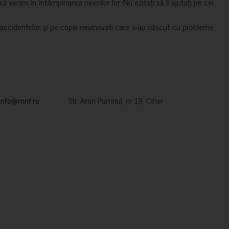
 venim în întâmpinarea nevoilor lor. Nu ezitați să îi ajutați pe cei
accidentelor și pe copiii nevinovati care s-au născut cu probleme
info@mnf.ro
Str. Aron Pumnul, nr 19, Cihei