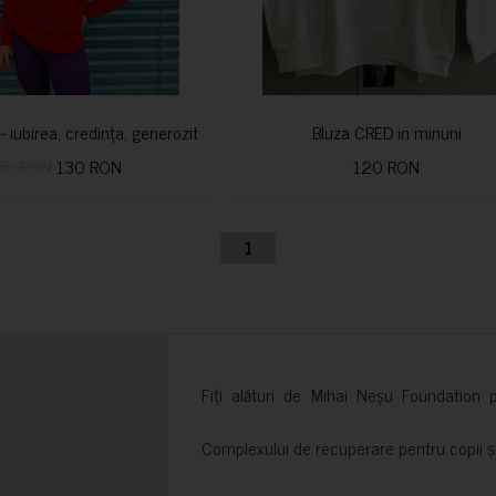
i- iubirea, credința, generozitatea vindecă
Bluza CRED in minuni
50 RON
130 RON
120 RON
1
Fiți alături de Mihai Neșu Foundation pr
Complexului de recuperare pentru copii și t