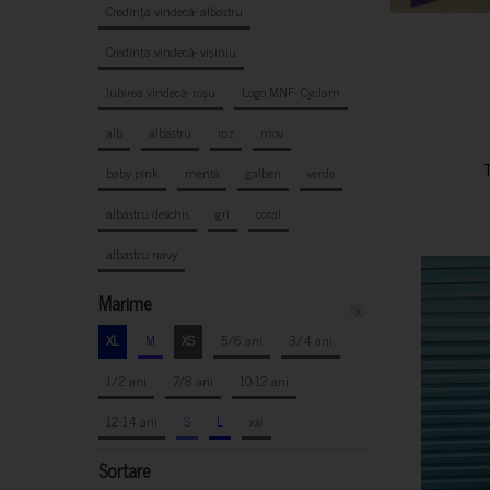
Credința vindecă- albastru
Credința vindecă- vișiniu
Iubirea vindecă- roșu
Logo MNF- Cyclam
alb
albastru
roz
mov
baby pink
mentă
galben
verde
albastru deschis
gri
coral
albastru navy
Marime
x
XL
M
XS
5/6 ani
3/4 ani
1/2 ani
7/8 ani
10-12 ani
12-14 ani
S
L
xxl
Sortare