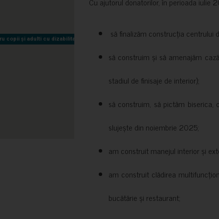
Cu ajutorul donatorilor, în perioada iuli
să finalizăm construcția centrului 
copii și adulti cu dizabilitati neuromotorii Sfântul Nectarie
copii și adulti cu dizabilitati neuromotorii Sfântul Nectarie
să construim și să amenajăm cazări
stadiul de finisaje de interior);
să construim, să pictăm biserica, 
slujește din noiembrie 2025;
am construit manejul interior și exte
am construit clădirea multifuncțio
bucătărie și restaurant;