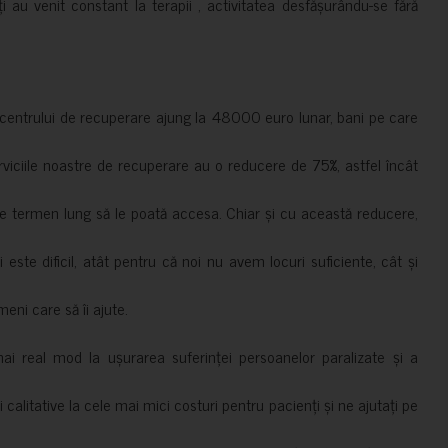
ți au venit constant la terapii , activitatea desfășurându-se fără
a centrului de recuperare ajung la 48000 euro lunar, bani pe care
erviciile noastre de recuperare au o reducere de 75%, astfel încât
e termen lung să le poată accesa. Chiar și cu această reducere,
i este dificil, atât pentru că noi nu avem locuri suficiente, cât și
meni care să îi ajute.
mai real mod la ușurarea suferinței persoanelor paralizate și a
ii calitative la cele mai mici costuri pentru pacienți și ne ajutați pe