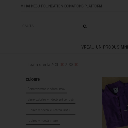
MIHAI NESU FOUNDATION DONAT
VREAU UN PRODUS MN
>
>
Toata oferta
XL
XS
culoare
Generozitatea vindecă- mov
Generozitatea vindecă- gri cenușă
Iubirea vindecă- culoarea untului
Iubirea vindecă- maro