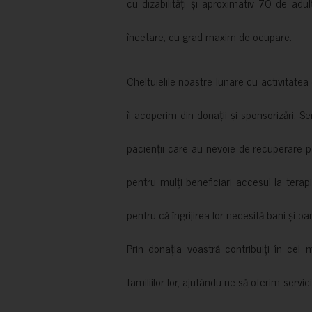
cu dizabilități și aproximativ 70 de adul
încetare, cu grad maxim de ocupare.
Cheltuielile noastre lunare cu activitate
îi acoperim din donații și sponsorizări. S
pacienții care au nevoie de recuperare p
pentru mulți beneficiari accesul la terapi
pentru că îngrijirea lor necesită bani și oa
Prin donația voastră contribuiți în cel 
familiilor lor, ajutându-ne să oferim servic