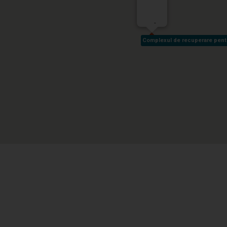
-
Complexul de recuperare pentru 
Complexul de recuperare pentru 