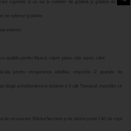
are cuprinde și un iaz și mobilier de grădină și grădina de pe
er de exterior și plante;
ii exterior;
 spațiile pentru Alpaca, capre, păuni, rațe, iepuri, câini;
cală pentru recuperarea adulților, respectiv 2 aparate de
pe lângă achiziționarea și dotarea a 3 săli Therasuit, investiție ce
 de recuperare Sfântul Nectarie și de atunci peste 140 de copii