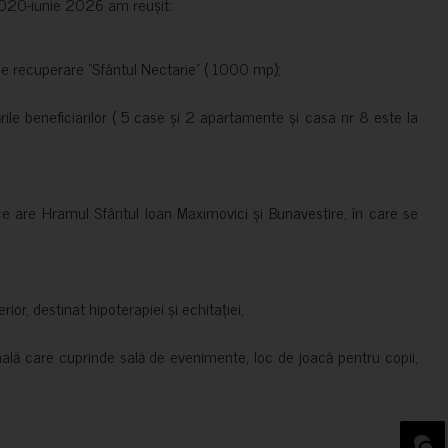
e 2020-iunie 2026 am reușit:
de recuperare ”Sfântul Nectarie” ( 1000 mp);
le beneficiarilor ( 5 case și 2 apartamente și casa nr 8 este la
ce are Hramul Sfântul Ioan Maximovici și Bunavestire, în care se
rior, destinat hipoterapiei și echitației;
nală care cuprinde sală de evenimente, loc de joacă pentru copii,