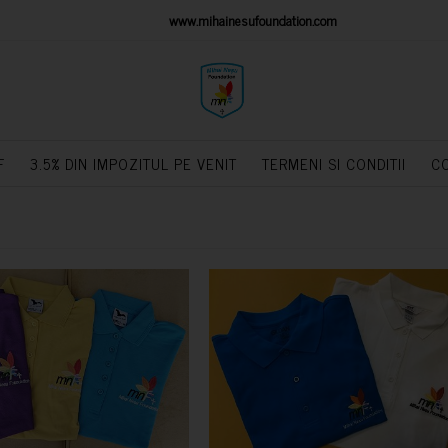
IONS PLATFORM
www.mihainesufoundation.com
powere
F
3.5% DIN IMPOZITUL PE VENIT
TERMENI SI CONDITII
C
CUMPARA
CUMPARA