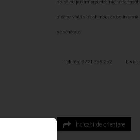
noi să ne putem organiza mai bine, încât să
a căror viață s-a schimbat brusc în urma 
de sănătate!
Telefon: 0721 366 252 E-Mail:
Indicatii de orientare