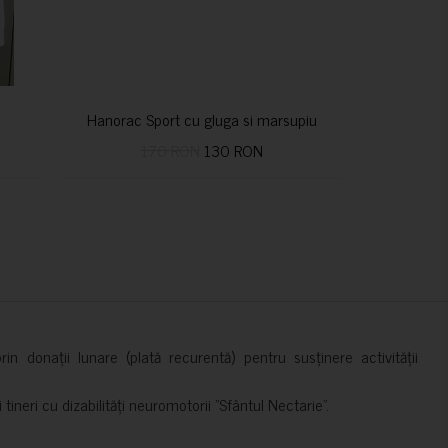
Hanorac Sport cu gluga si marsupiu
170 RON
130 RON
in donații lunare (plată recurentă) pentru susținere activității
ineri cu dizabilități neuromotorii ”Sfântul Nectarie”.