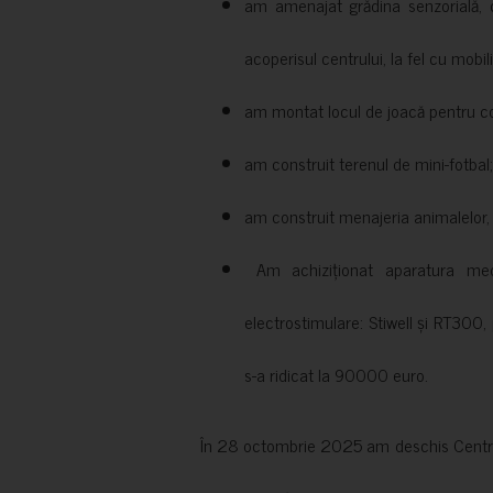
am amenajat grădina senzorială, c
acoperisul centrului, la fel cu mobili
am montat locul de joacă pentru cop
am construit terenul de mini-fotbal;
am construit menajeria animalelor, cu
Am achiziționat aparatura medi
electrostimulare: Stiwell și RT300, 
s-a ridicat la 90000 euro.
În 28 octombrie 2025 am deschis Centrul