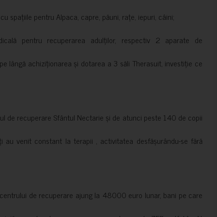
 spațiile pentru Alpaca, capre, păuni, rațe, iepuri, câini;
cală pentru recuperarea adulților, respectiv 2 aparate de
pe lângă achiziționarea și dotarea a 3 săli Therasuit, investiție ce
 de recuperare Sfântul Nectarie și de atunci peste 140 de copii
ți au venit constant la terapii , activitatea desfășurându-se fără
a centrului de recuperare ajung la 48000 euro lunar, bani pe care