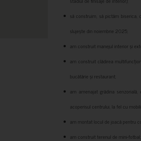
stadiul de finisaje de interior);
să construim, să pictăm biserica, 
slujește din noiembrie 2025;
am construit manejul interior și exte
am construit clădirea multifuncțio
bucătărie și restaurant;
am amenajat grădina senzorială, c
acoperisul centrului, la fel cu mobili
am montat locul de joacă pentru cop
am construit terenul de mini-fotbal;