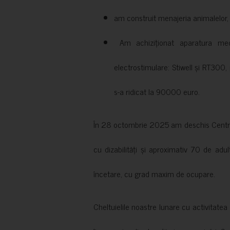
am construit menajeria animalelor, cu
Am achiziționat aparatura medi
electrostimulare: Stiwell și RT300, 
s-a ridicat la 90000 euro.
În 28 octombrie 2025 am deschis Centrul
cu dizabilități și aproximativ 70 de adul
încetare, cu grad maxim de ocupare.
Cheltuielile noastre lunare cu activitate