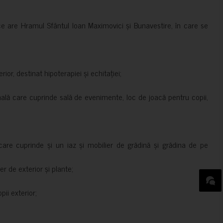
ce are Hramul Sfântul Ioan Maximovici și Bunavestire, în care se
rior, destinat hipoterapiei și echitației;
nală care cuprinde sală de evenimente, loc de joacă pentru copii,
are cuprinde și un iaz și mobilier de grădină și grădina de pe
er de exterior și plante;
ii exterior;