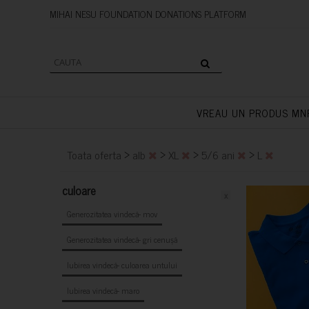
MIHAI NESU FOUNDATION DONAT
VREAU UN PRODUS MN
>
>
>
>
Toata oferta
alb
XL
5/6 ani
L
culoare
x
Generozitatea vindecă- mov
Generozitatea vindecă- gri cenușă
Iubirea vindecă- culoarea untului
Iubirea vindecă- maro