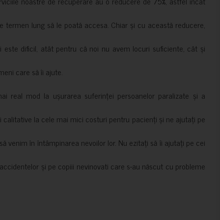
erviciile noastre de recuperare au o reducere de 75%, astfel încât
e termen lung să le poată accesa. Chiar și cu această reducere,
i este dificil, atât pentru că noi nu avem locuri suficiente, cât și
meni care să îi ajute.
mai real mod la ușurarea suferinței persoanelor paralizate și a
ii calitative la cele mai mici costuri pentru pacienți și ne ajutați pe
 venim în întâmpinarea nevoilor lor. Nu ezitați să îi ajutați pe cei
accidentelor și pe copiii nevinovati care s-au născut cu probleme