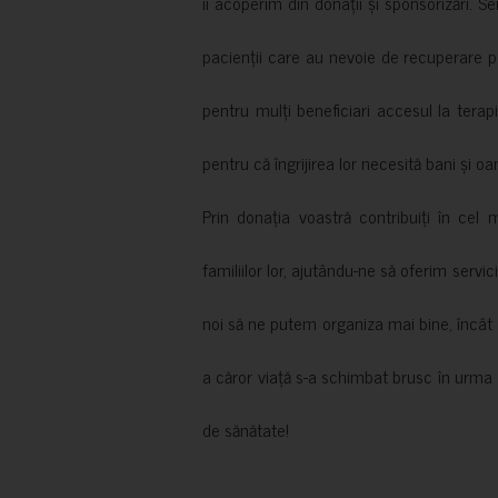
îi acoperim din donații și sponsorizări. S
pacienții care au nevoie de recuperare p
pentru mulți beneficiari accesul la terapi
pentru că îngrijirea lor necesită bani și oa
Prin donația voastră contribuiți în cel 
familiilor lor, ajutându-ne să oferim servic
noi să ne putem organiza mai bine, încât să
a căror viață s-a schimbat brusc în urma 
de sănătate!