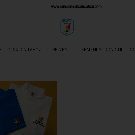
IONS PLATFORM
www.mihainesufoundation.com
powere
F
3.5% DIN IMPOZITUL PE VENIT
TERMENI SI CONDITII
C
CUMPARA