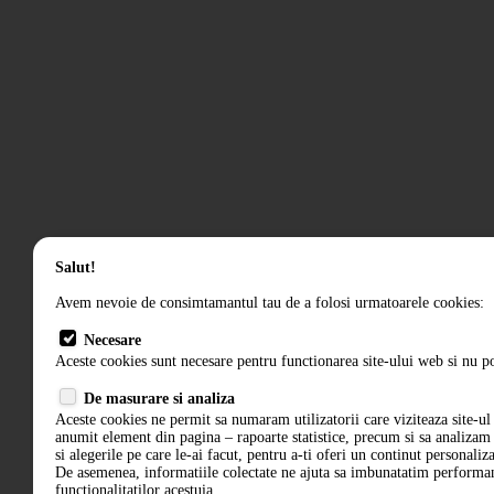
Salut!
Avem nevoie de consimtamantul tau de a folosi urmatoarele cookies:
Necesare
Aceste cookies sunt necesare pentru functionarea site-ului web si nu po
De masurare si analiza
Aceste cookies ne permit sa numaram utilizatorii care viziteaza site-ul 
anumit element din pagina – rapoarte statistice, precum si sa analiza
si alegerile pe care le-ai facut, pentru a-ti oferi un continut personaliz
De asemenea, informatiile colectate ne ajuta sa imbunatatim performant
functionalitatilor acestuia.