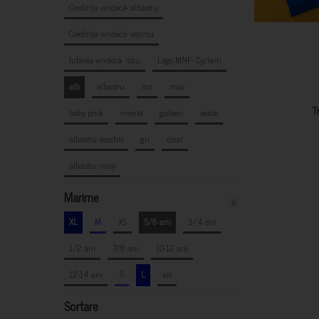
Credința vindecă- albastru
Credința vindecă- vișiniu
Iubirea vindecă- roșu
Logo MNF- Cyclam
alb
albastru
roz
mov
T
baby pink
mentă
galben
verde
albastru deschis
gri
coral
albastru navy
Marime
x
XL
M
XS
5/6 ani
3/4 ani
1/2 ani
7/8 ani
10-12 ani
12-14 ani
S
L
xxl
Sortare