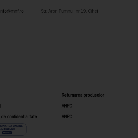
info@mnf.ro
Str. Aron Pumnul, nr 19, Cihei
Returnarea produselor
t
ANPC
a de confidentialitate
ANPC