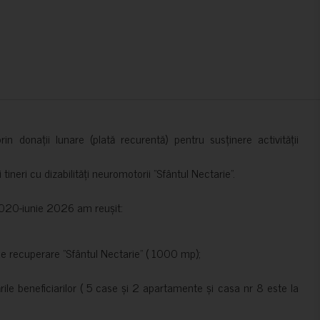
in donații lunare (plată recurentă) pentru susținere activității
ineri cu dizabilități neuromotorii ”Sfântul Nectarie”.
e 2020-iunie 2026 am reușit:
de recuperare ”Sfântul Nectarie” ( 1000 mp);
le beneficiarilor ( 5 case și 2 apartamente și casa nr 8 este la