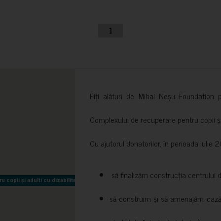
1
Fiți alături de Mihai Neșu Foundation pr
Complexului de recuperare pentru copii și t
Cu ajutorul donatorilor, în perioada iuli
să finalizăm construcția centrului 
copii și adulti cu dizabilitati neuromotorii Sfântul Nectarie
copii și adulti cu dizabilitati neuromotorii Sfântul Nectarie
să construim și să amenajăm cazări