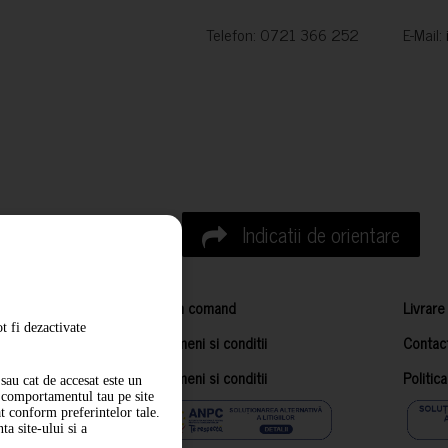
Telefon: 0721 366 252 E-Mail:
Indicatii de orientare
Cum comand
Livrare
t fi dezactivate
Termeni si conditii
Contac
Termeni si conditii
Politic
sau cat de accesat este un
m comportamentul tau pe site
at conform preferintelor tale.
a site-ului si a