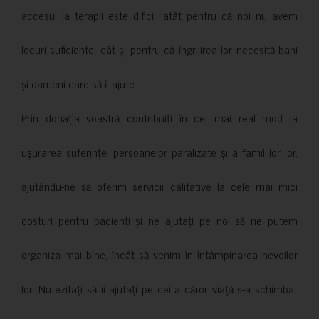
accesul la terapii este dificil, atât pentru că noi nu avem
locuri suficiente, cât și pentru că îngrijirea lor necesită bani
și oameni care să îi ajute.
Prin donația voastră contribuiți în cel mai real mod la
ușurarea suferinței persoanelor paralizate și a familiilor lor,
ajutându-ne să oferim servicii calitative la cele mai mici
costuri pentru pacienți și ne ajutați pe noi să ne putem
organiza mai bine, încât să venim în întâmpinarea nevoilor
lor. Nu ezitați să îi ajutați pe cei a căror viață s-a schimbat