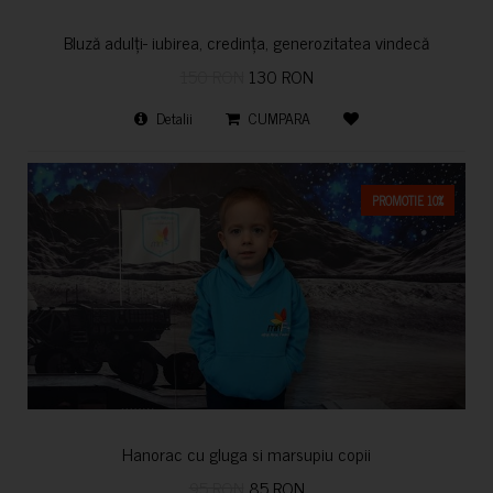
Bluză adulți- iubirea, credința, generozitatea vindecă
150 RON
130 RON
Detalii
CUMPARA
PROMOTIE 10%
Hanorac cu gluga si marsupiu copii
95 RON
85 RON