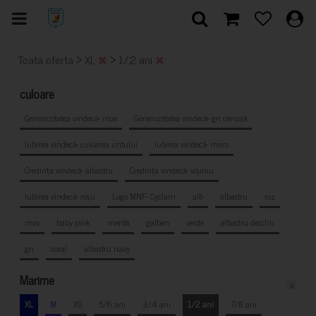
>
>
Toata oferta
XL
1/2 ani
culoare
Generozitatea vindecă- mov
Generozitatea vindecă- gri cenușă
Iubirea vindecă- culoarea untului
Iubirea vindecă- maro
Credința vindecă- albastru
Credința vindecă- vișiniu
Iubirea vindecă- roșu
Logo MNF- Cyclam
alb
albastru
roz
mov
baby pink
mentă
galben
verde
albastru deschis
gri
coral
albastru navy
Marime
x
XL
M
XS
5/6 ani
3/4 ani
1/2 ani
7/8 ani