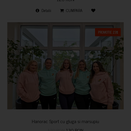
Detalii
CUMPARA
PROMOTIE 23%
Hanorac Sport cu gluga si marsupiu
170 RON
130 RON