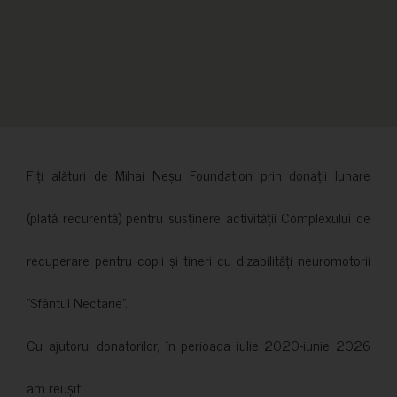
Fiți alături de Mihai Neșu Foundation prin donații lunare
(plată recurentă) pentru susținere activității Complexului de
recuperare pentru copii și tineri cu dizabilități neuromotorii
”Sfântul Nectarie”.
Cu ajutorul donatorilor, în perioada iulie 2020-iunie 2026
am reușit: