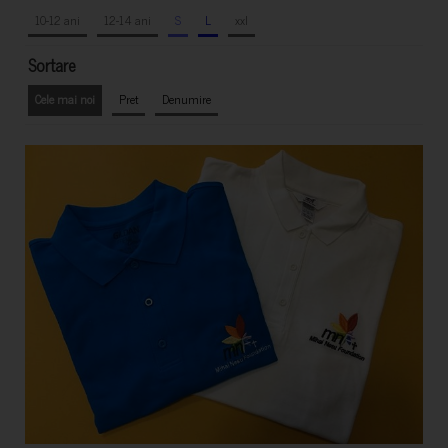
10-12 ani
12-14 ani
S
L
xxl
Sortare
Cele mai noi
Pret
Denumire