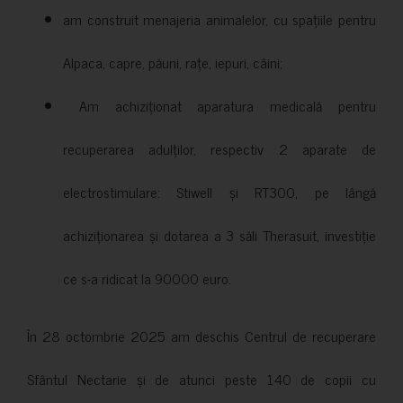
am construit menajeria animalelor, cu spațiile pentru
Alpaca, capre, păuni, rațe, iepuri, câini;
Am achiziționat aparatura medicală pentru
recuperarea adulților, respectiv 2 aparate de
electrostimulare: Stiwell și RT300, pe lângă
achiziționarea și dotarea a 3 săli Therasuit, investiție
ce s-a ridicat la 90000 euro.
În 28 octombrie 2025 am deschis Centrul de recuperare
Sfântul Nectarie și de atunci peste 140 de copii cu