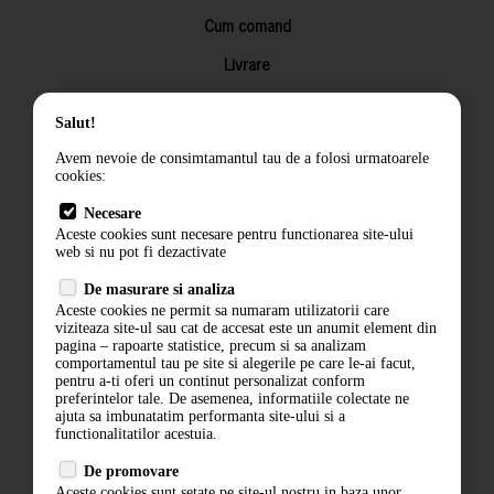
Cum comand
Livrare
Returnarea produselor
Salut!
Termeni si conditii
Avem nevoie de consimtamantul tau de a folosi urmatoarele
Contact
cookies:
ANPC
Necesare
Aceste cookies sunt necesare pentru functionarea site-ului
Termeni si conditii
web si nu pot fi dezactivate
De masurare si analiza
Politica de confidentialitate
Aceste cookies ne permit sa numaram utilizatorii care
viziteaza site-ul sau cat de accesat este un anumit element din
ANPC
pagina – rapoarte statistice, precum si sa analizam
comportamentul tau pe site si alegerile pe care le-ai facut,
pentru a-ti oferi un continut personalizat conform
preferintelor tale. De asemenea, informatiile colectate ne
ajuta sa imbunatatim performanta site-ului si a
functionalitatilor acestuia.
De promovare
Aceste cookies sunt setate pe site-ul nostru in baza unor