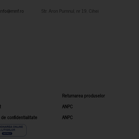
info@mnf.ro
Str. Aron Pumnul, nr 19, Cihei
Returnarea produselor
t
ANPC
a de confidentialitate
ANPC