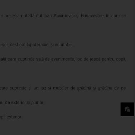
ce are Hramul Sfântul Ioan Maximovici și Bunavestire, în care se
rior, destinat hipoterapiei și echitației;
nală care cuprinde sală de evenimente, loc de joacă pentru copii,
are cuprinde și un iaz și mobilier de grădină și grădina de pe
er de exterior și plante;
ii exterior;