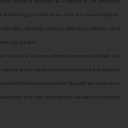
erviciile noastre de recuperare au o reducere de 75%, astfel încât
e termen lung să le poată accesa. Chiar și cu această reducere,
i este dificil, atât pentru că noi nu avem locuri suficiente, cât și
meni care să îi ajute.
mai real mod la ușurarea suferinței persoanelor paralizate și a
ii calitative la cele mai mici costuri pentru pacienți și ne ajutați pe
 venim în întâmpinarea nevoilor lor. Nu ezitați să îi ajutați pe cei
accidentelor și pe copiii nevinovati care s-au născut cu probleme