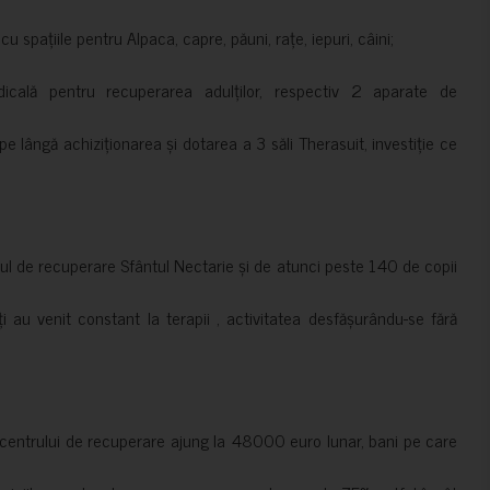
 spațiile pentru Alpaca, capre, păuni, rațe, iepuri, câini;
cală pentru recuperarea adulților, respectiv 2 aparate de
pe lângă achiziționarea și dotarea a 3 săli Therasuit, investiție ce
 de recuperare Sfântul Nectarie și de atunci peste 140 de copii
ți au venit constant la terapii , activitatea desfășurându-se fără
a centrului de recuperare ajung la 48000 euro lunar, bani pe care