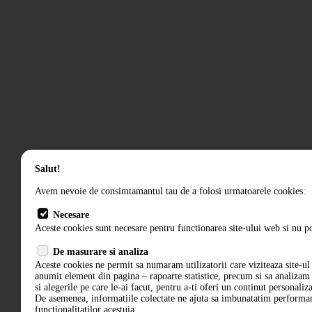
Salut!
Avem nevoie de consimtamantul tau de a folosi urmatoarele cookies:
Necesare
Aceste cookies sunt necesare pentru functionarea site-ului web si nu po
De masurare si analiza
Aceste cookies ne permit sa numaram utilizatorii care viziteaza site-ul 
anumit element din pagina – rapoarte statistice, precum si sa analiza
si alegerile pe care le-ai facut, pentru a-ti oferi un continut personaliz
De asemenea, informatiile colectate ne ajuta sa imbunatatim performant
functionalitatilor acestuia.