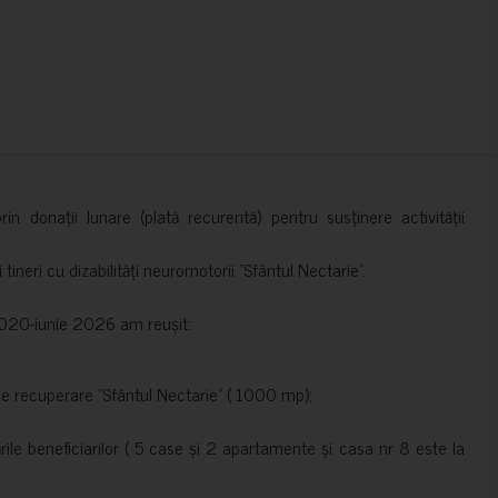
in donații lunare (plată recurentă) pentru susținere activității
ineri cu dizabilități neuromotorii ”Sfântul Nectarie”.
e 2020-iunie 2026 am reușit:
de recuperare ”Sfântul Nectarie” ( 1000 mp);
le beneficiarilor ( 5 case și 2 apartamente și casa nr 8 este la