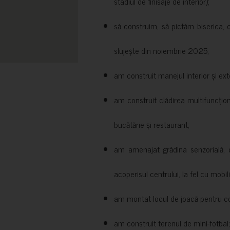
stadiul de finisaje de interior);
să construim, să pictăm biserica, 
slujește din noiembrie 2025;
am construit manejul interior și exte
am construit clădirea multifuncțio
bucătărie și restaurant;
am amenajat grădina senzorială, c
acoperisul centrului, la fel cu mobili
am montat locul de joacă pentru cop
am construit terenul de mini-fotbal;