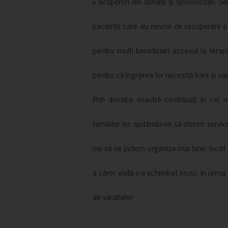
îi acoperim din donații și sponsorizări. S
pacienții care au nevoie de recuperare p
pentru mulți beneficiari accesul la terapi
pentru că îngrijirea lor necesită bani și oa
Prin donația voastră contribuiți în cel 
familiilor lor, ajutându-ne să oferim servic
noi să ne putem organiza mai bine, încât să
a căror viață s-a schimbat brusc în urma 
de sănătate!