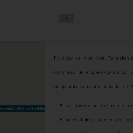
1
Fiți alături de Mihai Neșu Foundation pr
Complexului de recuperare pentru copii și t
Cu ajutorul donatorilor, în perioada iuli
să finalizăm construcția centrului 
copii și adulti cu dizabilitati neuromotorii Sfântul Nectarie
copii și adulti cu dizabilitati neuromotorii Sfântul Nectarie
să construim și să amenajăm cazări