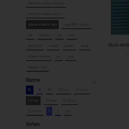
Credința vindecă- albastru
Credința vindecă- vișiniu
Iubirea vindecă- roșu
Logo MNF- Cyclam
alb
albastru
roz
mov
Bluză adulț
baby pink
mentă
galben
verde
1
albastru deschis
gri
coral
albastru navy
Marime
x
XL
M
XS
5/6 ani
3/4 ani
1/2 ani
7/8 ani
10-12 ani
12-14 ani
S
L
xxl
Sortare