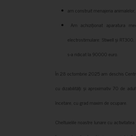
am construit menajeria animalelor, cu
Am achiziționat aparatura medi
electrostimulare: Stiwell și RT300, 
s-a ridicat la 90000 euro.
În 28 octombrie 2025 am deschis Centrul
cu dizabilități și aproximativ 70 de adul
încetare, cu grad maxim de ocupare.
Cheltuielile noastre lunare cu activitate