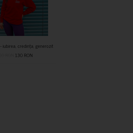
i- iubirea, credința, generozitatea vindecă
50 RON
130 RON