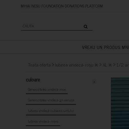
MIHAI NESU FOUNDATION DONAT
VREAU UN PRODUS MN
>
>
>
Toata oferta
Iubirea vindecă- roșu
XL
1/2 a
culoare
x
Generozitatea vindecă- mov
Generozitatea vindecă- gri cenușă
Iubirea vindecă- culoarea untului
Iubirea vindecă- maro