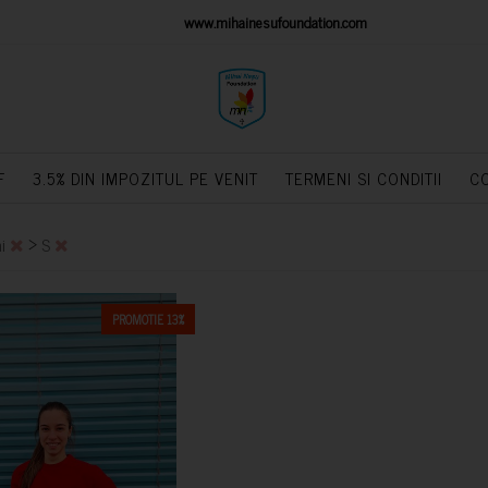
IONS PLATFORM
www.mihainesufoundation.com
powere
F
3.5% DIN IMPOZITUL PE VENIT
TERMENI SI CONDITII
C
>
ni
S
PROMOTIE 13%
CUMPARA