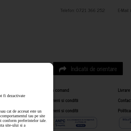
Telefon: 0721 366 252 E-Mail:
Indicatii de orientare
Cum comand
Livrare
t fi dezactivate
Termeni si conditii
Contac
Termeni si conditii
Politic
sau cat de accesat este un
m comportamentul tau pe site
at conform preferintelor tale.
a site-ului si a