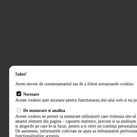
Salut!
Avem nevoie de consimtamantul tau de a folosi urmatoarele cookies:
Necesare
Aceste cookies sunt necesare pentru functionarea site-ului web si nu po
De masurare si analiza
Aceste cookies ne permit sa numaram utilizatorii care viziteaza site-ul 
anumit element din pagina – rapoarte statistice, precum si sa analiza
si alegerile pe care le-ai facut, pentru a-ti oferi un continut personaliz
De asemenea, informatiile colectate ne ajuta sa imbunatatim performant
functionalitatilor acestuia.