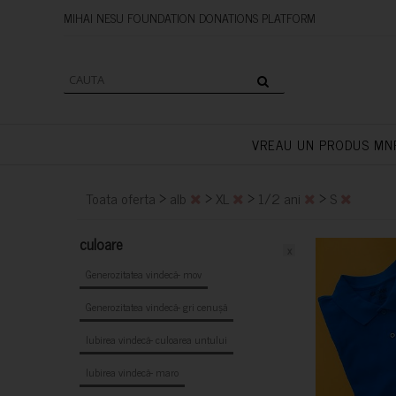
MIHAI NESU FOUNDATION DONAT
VREAU UN PRODUS MN
>
>
>
>
Toata oferta
alb
XL
1/2 ani
S
culoare
x
Generozitatea vindecă- mov
Generozitatea vindecă- gri cenușă
Iubirea vindecă- culoarea untului
Iubirea vindecă- maro