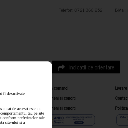
Telefon: 0721 366 252 E-Mail:
Indicatii de orientare
Cum comand
Livrare
t fi dezactivate
Termeni si conditii
Contac
Termeni si conditii
Politic
sau cat de accesat este un
m comportamentul tau pe site
at conform preferintelor tale.
a site-ului si a