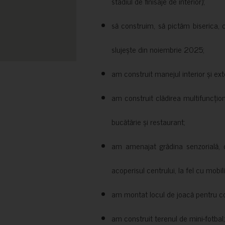
stadiul de finisaje de interior);
să construim, să pictăm biserica, 
slujește din noiembrie 2025;
am construit manejul interior și exte
am construit clădirea multifuncțio
bucătărie și restaurant;
am amenajat grădina senzorială, c
acoperisul centrului, la fel cu mobili
am montat locul de joacă pentru cop
am construit terenul de mini-fotbal;