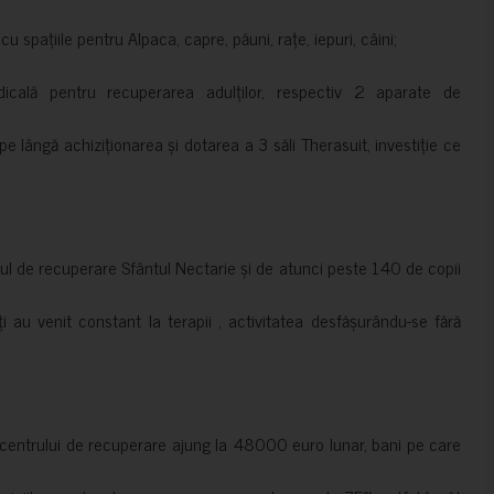
 spațiile pentru Alpaca, capre, păuni, rațe, iepuri, câini;
cală pentru recuperarea adulților, respectiv 2 aparate de
pe lângă achiziționarea și dotarea a 3 săli Therasuit, investiție ce
 de recuperare Sfântul Nectarie și de atunci peste 140 de copii
ți au venit constant la terapii , activitatea desfășurându-se fără
a centrului de recuperare ajung la 48000 euro lunar, bani pe care