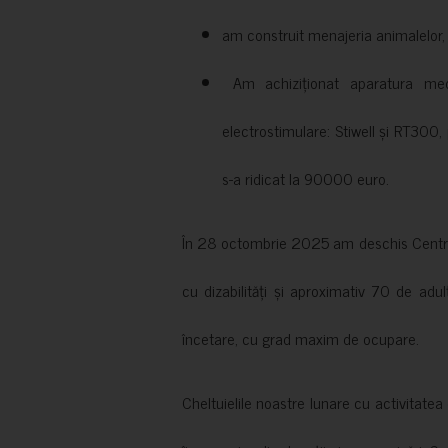
am construit menajeria animalelor, cu
Am achiziționat aparatura medi
electrostimulare: Stiwell și RT300, 
s-a ridicat la 90000 euro.
În 28 octombrie 2025 am deschis Centrul
cu dizabilități și aproximativ 70 de adul
încetare, cu grad maxim de ocupare.
Cheltuielile noastre lunare cu activitate