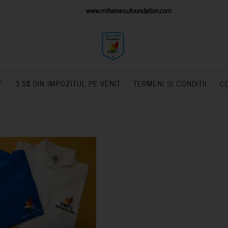
IONS PLATFORM
www.mihainesufoundation.com
powere
F
3.5% DIN IMPOZITUL PE VENIT
TERMENI SI CONDITII
C
CUMPARA