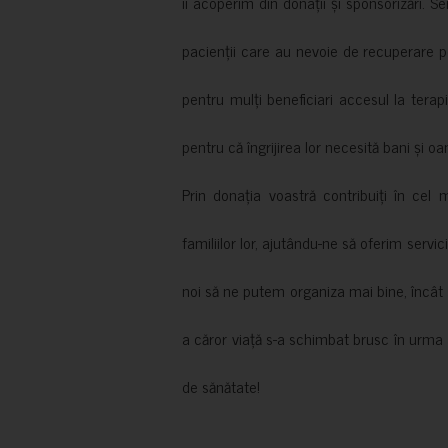
îi acoperim din donații și sponsorizări. S
pacienții care au nevoie de recuperare p
pentru mulți beneficiari accesul la terapi
pentru că îngrijirea lor necesită bani și oa
Prin donația voastră contribuiți în cel 
familiilor lor, ajutându-ne să oferim servic
noi să ne putem organiza mai bine, încât să
a căror viață s-a schimbat brusc în urma 
de sănătate!