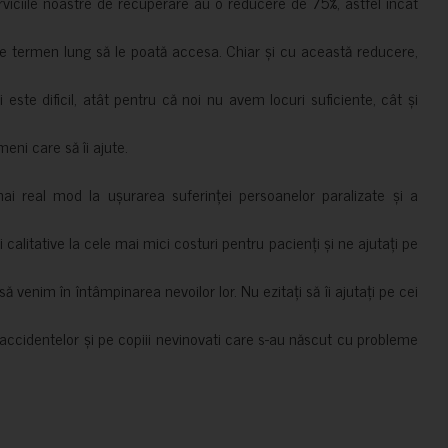
erviciile noastre de recuperare au o reducere de 75%, astfel încât
e termen lung să le poată accesa. Chiar și cu această reducere,
i este dificil, atât pentru că noi nu avem locuri suficiente, cât și
meni care să îi ajute.
mai real mod la ușurarea suferinței persoanelor paralizate și a
ii calitative la cele mai mici costuri pentru pacienți și ne ajutați pe
 venim în întâmpinarea nevoilor lor. Nu ezitați să îi ajutați pe cei
accidentelor și pe copiii nevinovati care s-au născut cu probleme