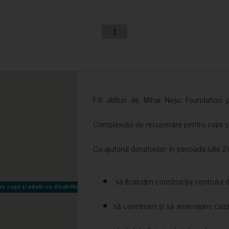
1
Fiți alături de Mihai Neșu Foundation pr
Complexului de recuperare pentru copii și t
Cu ajutorul donatorilor, în perioada iuli
să finalizăm construcția centrului 
copii și adulti cu dizabilitati neuromotorii Sfântul Nectarie
copii și adulti cu dizabilitati neuromotorii Sfântul Nectarie
să construim și să amenajăm cazări