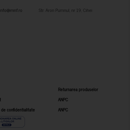
info@mnf.ro
Str. Aron Pumnul, nr 19, Cihei
Returnarea produselor
t
ANPC
a de confidentialitate
ANPC