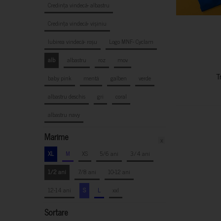
Credința vindecă- albastru
Credința vindecă- vișiniu
Iubirea vindecă- roșu
Logo MNF- Cyclam
alb
albastru
roz
mov
T
baby pink
mentă
galben
verde
albastru deschis
gri
coral
albastru navy
Marime
x
XL
M
XS
5/6 ani
3/4 ani
1/2 ani
7/8 ani
10-12 ani
12-14 ani
S
L
xxl
Sortare