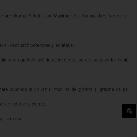
ce are Hramul Sfântul Ioan Maximovici și Bunavestire, în care se
rior, destinat hipoterapiei și echitației;
nală care cuprinde sală de evenimente, loc de joacă pentru copii,
are cuprinde și un iaz și mobilier de grădină și grădina de pe
er de exterior și plante;
ii exterior;