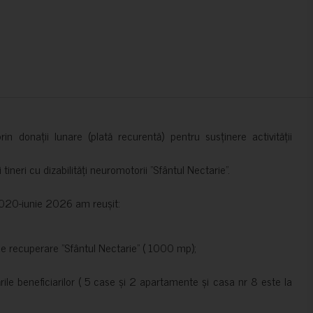
in donații lunare (plată recurentă) pentru susținere activității
ineri cu dizabilități neuromotorii ”Sfântul Nectarie”.
e 2020-iunie 2026 am reușit:
de recuperare ”Sfântul Nectarie” ( 1000 mp);
le beneficiarilor ( 5 case și 2 apartamente și casa nr 8 este la