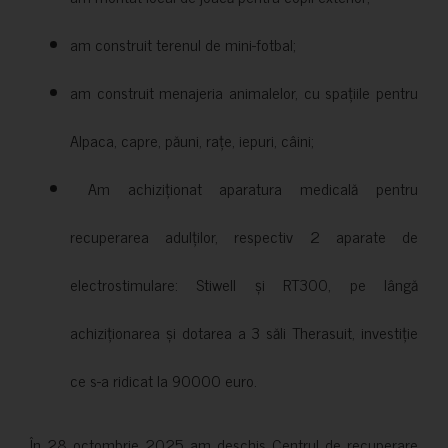
am construit terenul de mini-fotbal;
am construit menajeria animalelor, cu spațiile pentru
Alpaca, capre, păuni, rațe, iepuri, câini;
Am achiziționat aparatura medicală pentru
recuperarea adulților, respectiv 2 aparate de
electrostimulare: Stiwell și RT300, pe lângă
achiziționarea și dotarea a 3 săli Therasuit, investiție
ce s-a ridicat la 90000 euro.
În 28 octombrie 2025 am deschis Centrul de recuperare