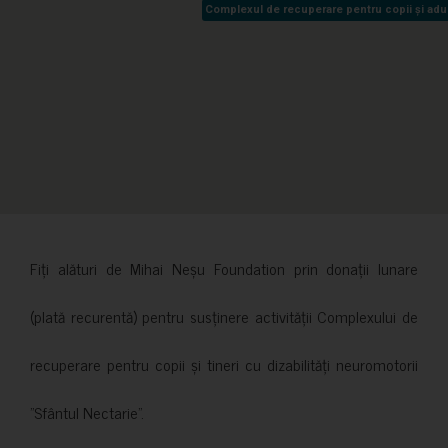
Complexul de recuperare pentru copii și adult
Complexul de recuperare pentru copii și adult
Fiți alături de Mihai Neșu Foundation prin donații lunare
(plată recurentă) pentru susținere activității Complexului de
recuperare pentru copii și tineri cu dizabilități neuromotorii
”Sfântul Nectarie”.