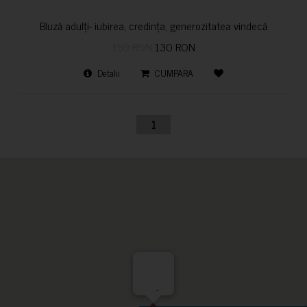
Bluză adulți- iubirea, credința, generozitatea vindecă
150 RON
130 RON
Detalii
CUMPARA
1
-