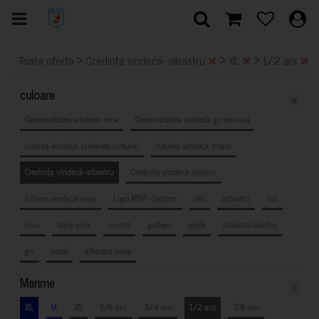
>
>
>
Toata oferta
Credința vindecă- albastru
XL
1/2 ani
culoare
x
Generozitatea vindecă- mov
Generozitatea vindecă- gri cenușă
Iubirea vindecă- culoarea untului
Iubirea vindecă- maro
Credința vindecă- albastru
Credința vindecă- vișiniu
Iubirea vindecă- roșu
Logo MNF- Cyclam
alb
albastru
roz
mov
baby pink
mentă
galben
verde
albastru deschis
gri
coral
albastru navy
Marime
x
XL
M
XS
5/6 ani
3/4 ani
1/2 ani
7/8 ani