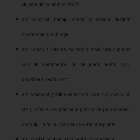
slujește din noiembrie 2025;
am construit manejul interior și exterior, destinat
hipoterapiei și echitației;
am construit clădirea multifuncțională care cuprinde
sală de evenimente, loc de joacă pentru copii,
bucătărie și restaurant;
am amenajat grădina senzorială, care cuprinde și un
iaz și mobilier de grădină și grădina de pe acoperisul
centrului, la fel cu mobilier de exterior și plante;
am montat locul de joacă pentru copii exterior;