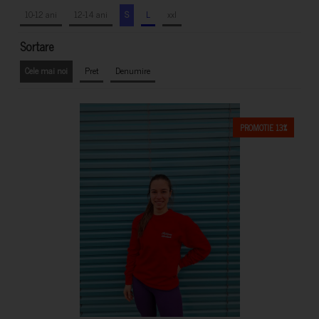
10-12 ani
12-14 ani
S
L
xxl
Sortare
Cele mai noi
Pret
Denumire
PROMOTIE 13%