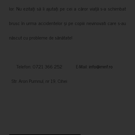
lor. Nu ezitați să îi ajutați pe cei a căror viață s-a schimbat
brusc în urma accidentelor și pe copiii nevinovati care s-au
născut cu probleme de sănătate!
Telefon: 0721 366 252 E-Mail:
info@mnf.ro
Str. Aron Pumnul, nr 19, Cihei