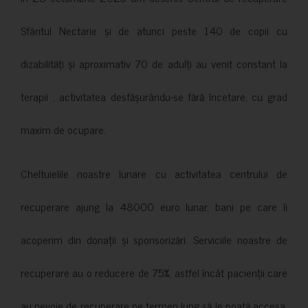
Sfântul Nectarie și de atunci peste 140 de copii cu
dizabilități și aproximativ 70 de adulți au venit constant la
terapii , activitatea desfășurându-se fără încetare, cu grad
maxim de ocupare.
Cheltuielile noastre lunare cu activitatea centrului de
recuperare ajung la 48000 euro lunar, bani pe care îi
acoperim din donații și sponsorizări. Serviciile noastre de
recuperare au o reducere de 75%, astfel încât pacienții care
au nevoie de recuperare pe termen lung să le poată accesa.