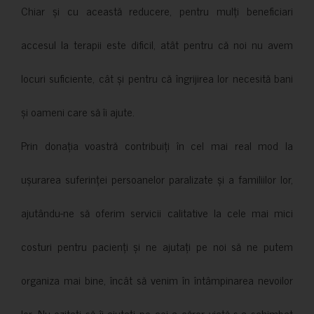
Chiar și cu această reducere, pentru mulți beneficiari
accesul la terapii este dificil, atât pentru că noi nu avem
locuri suficiente, cât și pentru că îngrijirea lor necesită bani
și oameni care să îi ajute.
Prin donația voastră contribuiți în cel mai real mod la
ușurarea suferinței persoanelor paralizate și a familiilor lor,
ajutându-ne să oferim servicii calitative la cele mai mici
costuri pentru pacienți și ne ajutați pe noi să ne putem
organiza mai bine, încât să venim în întâmpinarea nevoilor
lor. Nu ezitați să îi ajutați pe cei a căror viață s-a schimbat