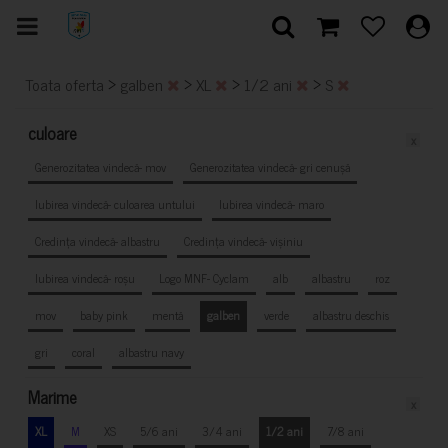
>
>
>
>
Toata oferta
galben
XL
1/2 ani
S
culoare
x
Generozitatea vindecă- mov
Generozitatea vindecă- gri cenușă
Iubirea vindecă- culoarea untului
Iubirea vindecă- maro
Credința vindecă- albastru
Credința vindecă- vișiniu
Iubirea vindecă- roșu
Logo MNF- Cyclam
alb
albastru
roz
mov
baby pink
mentă
galben
verde
albastru deschis
gri
coral
albastru navy
Marime
x
XL
M
XS
5/6 ani
3/4 ani
1/2 ani
7/8 ani