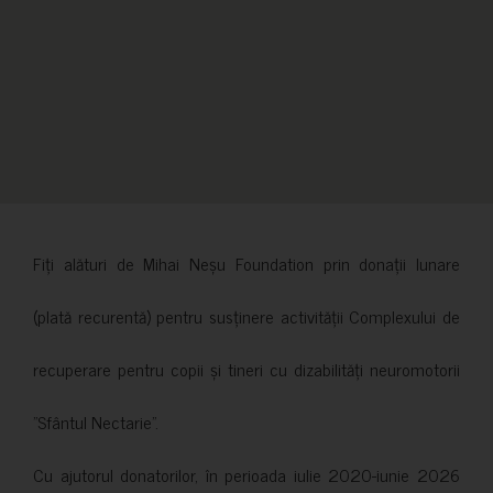
Fiți alături de Mihai Neșu Foundation prin donații lunare
(plată recurentă) pentru susținere activității Complexului de
recuperare pentru copii și tineri cu dizabilități neuromotorii
”Sfântul Nectarie”.
Cu ajutorul donatorilor, în perioada iulie 2020-iunie 2026