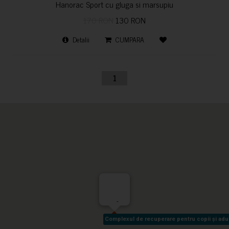
Hanorac Sport cu gluga si marsupiu
170 RON
130 RON
Detalii
CUMPARA
1
-
Complexul de recuperare pentru copii și adult
Complexul de recuperare pentru copii și adult