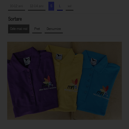
10-12 ani
12-14 ani
S
L
xxl
Sortare
Cele mai noi
Pret
Denumire