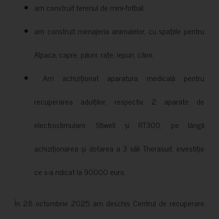
am construit terenul de mini-fotbal;
am construit menajeria animalelor, cu spațiile pentru
Alpaca, capre, păuni, rațe, iepuri, câini;
Am achiziționat aparatura medicală pentru
recuperarea adulților, respectiv 2 aparate de
electrostimulare: Stiwell și RT300, pe lângă
achiziționarea și dotarea a 3 săli Therasuit, investiție
ce s-a ridicat la 90000 euro.
În 28 octombrie 2025 am deschis Centrul de recuperare