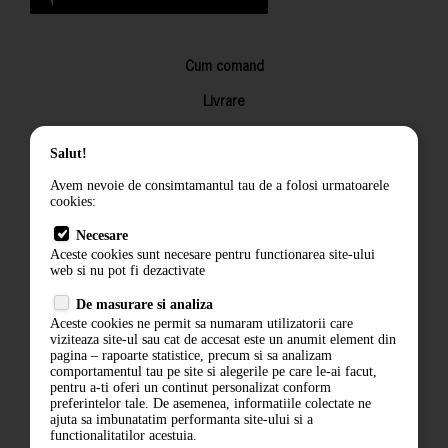
Cum comand
Livrare
Returnarea produselor
Salut!
Termeni si conditii
Avem nevoie de consimtamantul tau de a folosi urmatoarele
Contact
cookies:
ANPC
Necesare
Aceste cookies sunt necesare pentru functionarea site-ului
Termeni si conditii
web si nu pot fi dezactivate
De masurare si analiza
Politica de confidentialitate
Aceste cookies ne permit sa numaram utilizatorii care
viziteaza site-ul sau cat de accesat este un anumit element din
ANPC
pagina – rapoarte statistice, precum si sa analizam
comportamentul tau pe site si alegerile pe care le-ai facut,
pentru a-ti oferi un continut personalizat conform
preferintelor tale. De asemenea, informatiile colectate ne
ajuta sa imbunatatim performanta site-ului si a
functionalitatilor acestuia.