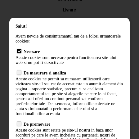
Livrare
Returnarea produselor
Salut!
Termeni si conditii
Avem nevoie de consimtamantul tau de a folosi urmatoarele
Contact
cookies:
ANPC
Necesare
Aceste cookies sunt necesare pentru functionarea site-ului
Termeni si conditii
web si nu pot fi dezactivate
Politica de confidentialitate
De masurare si analiza
Aceste cookies ne permit sa numaram utilizatorii care
ANPC
viziteaza site-ul sau cat de accesat este un anumit element din
pagina – rapoarte statistice, precum si sa analizam
comportamentul tau pe site si alegerile pe care le-ai facut,
pentru a-ti oferi un continut personalizat conform
preferintelor tale. De asemenea, informatiile colectate ne
ajuta sa imbunatatim performanta site-ului si a
functionalitatilor acestuia.
De promovare
Aceste cookies sunt setate pe site-ul nostru in baza unor
acorduri pe care le avem incheiate cu partenerii nostri de
ABONARE LA NEWSLETTER