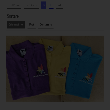
10-12 ani
12-14 ani
S
L
xxl
Sortare
Cele mai noi
Pret
Denumire