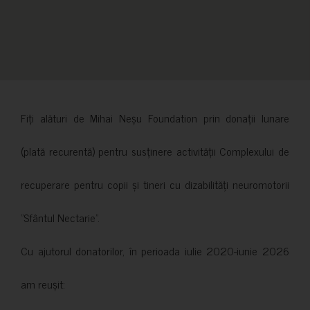
Fiți alături de Mihai Neșu Foundation prin donații lunare
(plată recurentă) pentru susținere activității Complexului de
recuperare pentru copii și tineri cu dizabilități neuromotorii
”Sfântul Nectarie”.
Cu ajutorul donatorilor, în perioada iulie 2020-iunie 2026
am reușit: