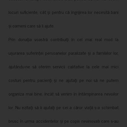
locuri suficiente, cât și pentru că îngrijirea lor necesită bani
și oameni care să îi ajute.
Prin donația voastră contribuiți în cel mai real mod la
ușurarea suferinței persoanelor paralizate și a familiilor lor,
ajutându-ne să oferim servicii calitative la cele mai mici
costuri pentru pacienți și ne ajutați pe noi să ne putem
organiza mai bine, încât să venim în întâmpinarea nevoilor
lor. Nu ezitați să îi ajutați pe cei a căror viață s-a schimbat
brusc în urma accidentelor și pe copiii nevinovati care s-au