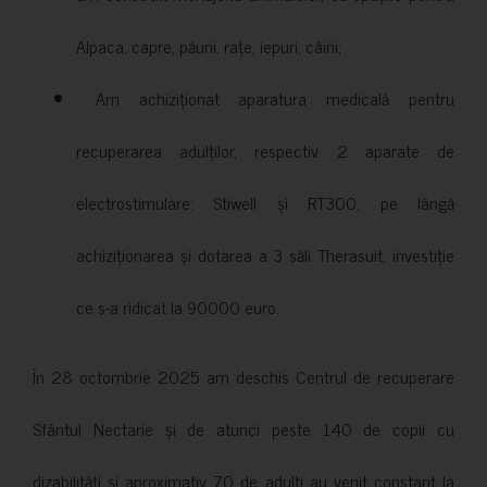
Alpaca, capre, păuni, rațe, iepuri, câini;
Am achiziționat aparatura medicală pentru
recuperarea adulților, respectiv 2 aparate de
electrostimulare: Stiwell și RT300, pe lângă
achiziționarea și dotarea a 3 săli Therasuit, investiție
ce s-a ridicat la 90000 euro.
În 28 octombrie 2025 am deschis Centrul de recuperare
Sfântul Nectarie și de atunci peste 140 de copii cu
dizabilități și aproximativ 70 de adulți au venit constant la