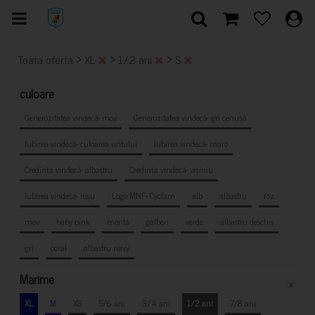
>
>
>
Toata oferta
XL
1/2 ani
S
culoare
Generozitatea vindecă- mov
Generozitatea vindecă- gri cenușă
Iubirea vindecă- culoarea untului
Iubirea vindecă- maro
Credința vindecă- albastru
Credința vindecă- vișiniu
Iubirea vindecă- roșu
Logo MNF- Cyclam
alb
albastru
roz
mov
baby pink
mentă
galben
verde
albastru deschis
gri
coral
albastru navy
Marime
x
XL
M
XS
5/6 ani
3/4 ani
1/2 ani
7/8 ani