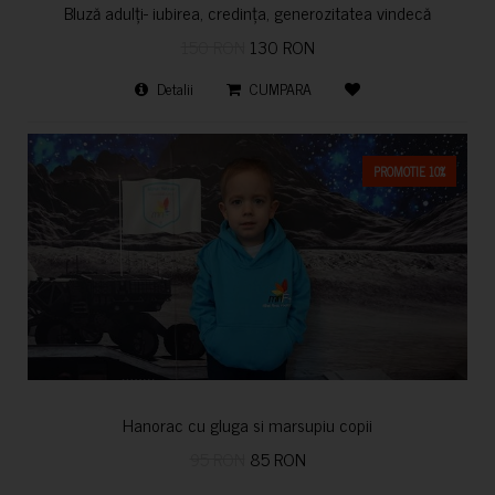
Bluză adulți- iubirea, credința, generozitatea vindecă
150 RON
130 RON
Detalii
CUMPARA
PROMOTIE 10%
Hanorac cu gluga si marsupiu copii
95 RON
85 RON