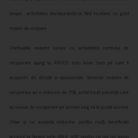
terapii , activitatea desfășurându-se fără încetare, cu grad
maxim de ocupare.
Cheltuielile noastre lunare cu activitatea centrului de
recuperare ajung la 48000 euro lunar, bani pe care îi
acoperim din donații și sponsorizări. Serviciile noastre de
recuperare au o reducere de 75%, astfel încât pacienții care
au nevoie de recuperare pe termen lung să le poată accesa.
Chiar și cu această reducere, pentru mulți beneficiari
accesul la terapii este dificil, atât pentru că noi nu avem