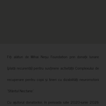
Fiți alături de Mihai Neșu Foundation prin donații lunare
(plată recurentă) pentru susținere activității Complexului de
recuperare pentru copii și tineri cu dizabilități neuromotorii
”Sfântul Nectarie”.
Cu ajutorul donatorilor, în perioada iulie 2020-iunie 2026