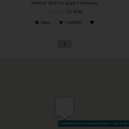
Hanorac Sport cu gluga si marsupiu
170 RON
130 RON
Detalii
CUMPARA
1
-
Complexul de recuperare pentru copii și adult
Complexul de recuperare pentru copii și adult