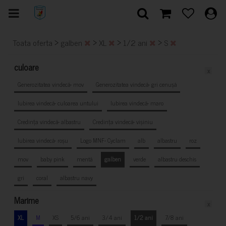
>
>
>
>
Toata oferta
galben
XL
1/2 ani
S
culoare
x
Generozitatea vindecă- mov
Generozitatea vindecă- gri cenușă
Iubirea vindecă- culoarea untului
Iubirea vindecă- maro
Credința vindecă- albastru
Credința vindecă- vișiniu
Iubirea vindecă- roșu
Logo MNF- Cyclam
alb
albastru
roz
mov
baby pink
mentă
galben
verde
albastru deschis
gri
coral
albastru navy
Marime
x
XL
M
XS
5/6 ani
3/4 ani
1/2 ani
7/8 ani