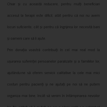
Chiar și cu această reducere, pentru mulți beneficiari
accesul la terapii este dificil, atât pentru că noi nu avem
locuri suficiente, cât și pentru că îngrijirea lor necesită bani
și oameni care să îi ajute.
Prin donația voastră contribuiți în cel mai real mod la
ușurarea suferinței persoanelor paralizate și a familiilor lor,
ajutându-ne să oferim servicii calitative la cele mai mici
costuri pentru pacienți și ne ajutați pe noi să ne putem
organiza mai bine, încât să venim în întâmpinarea nevoilor
lor. Nu ezitați să îi ajutați pe cei a căror viață s-a schimbat