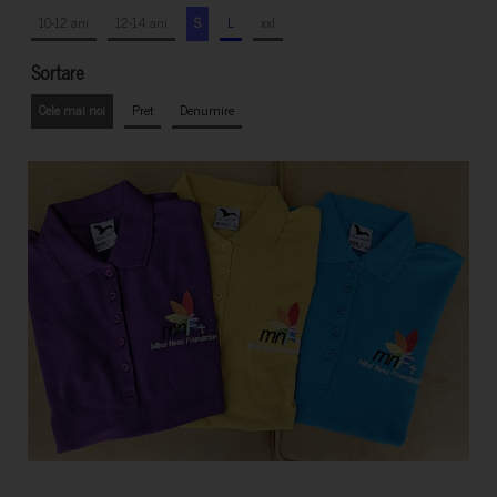
10-12 ani
12-14 ani
S
L
xxl
Sortare
Cele mai noi
Pret
Denumire