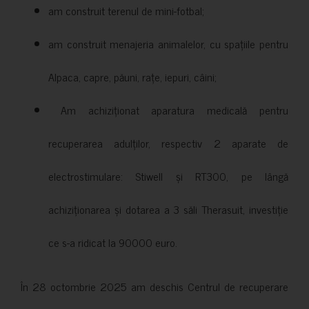
am construit terenul de mini-fotbal;
am construit menajeria animalelor, cu spațiile pentru
Alpaca, capre, păuni, rațe, iepuri, câini;
Am achiziționat aparatura medicală pentru
recuperarea adulților, respectiv 2 aparate de
electrostimulare: Stiwell și RT300, pe lângă
achiziționarea și dotarea a 3 săli Therasuit, investiție
ce s-a ridicat la 90000 euro.
În 28 octombrie 2025 am deschis Centrul de recuperare