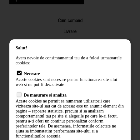
Cum comand
Livrare
Returnarea produselor
Salut!
Termeni si conditii
Avem nevoie de consimtamantul tau de a folosi urmatoarele
Contact
cookies:
ANPC
Necesare
Aceste cookies sunt necesare pentru functionarea site-ului
Termeni si conditii
web si nu pot fi dezactivate
De masurare si analiza
Politica de confidentialitate
Aceste cookies ne permit sa numaram utilizatorii care
viziteaza site-ul sau cat de accesat este un anumit element din
ANPC
pagina – rapoarte statistice, precum si sa analizam
comportamentul tau pe site si alegerile pe care le-ai facut,
pentru a-ti oferi un continut personalizat conform
preferintelor tale. De asemenea, informatiile colectate ne
ajuta sa imbunatatim performanta site-ului si a
functionalitatilor acestuia.