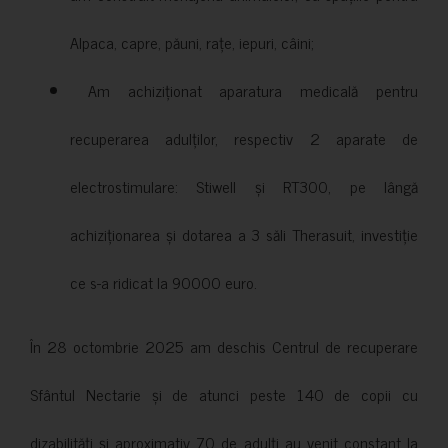
Alpaca, capre, păuni, rațe, iepuri, câini;
Am achiziționat aparatura medicală pentru
recuperarea adulților, respectiv 2 aparate de
electrostimulare: Stiwell și RT300, pe lângă
achiziționarea și dotarea a 3 săli Therasuit, investiție
ce s-a ridicat la 90000 euro.
În 28 octombrie 2025 am deschis Centrul de recuperare
Sfântul Nectarie și de atunci peste 140 de copii cu
dizabilități și aproximativ 70 de adulți au venit constant la