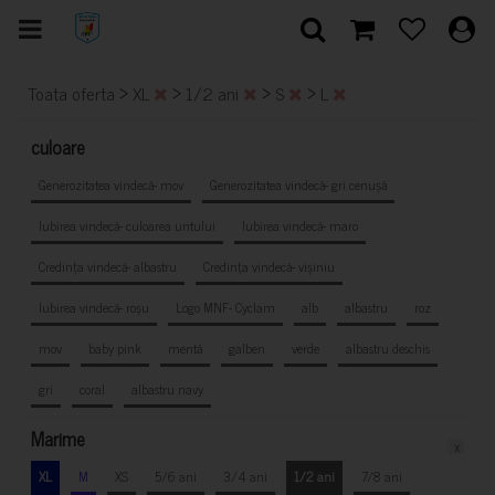
>
>
>
>
Toata oferta
XL
1/2 ani
S
L
culoare
Generozitatea vindecă- mov
Generozitatea vindecă- gri cenușă
Iubirea vindecă- culoarea untului
Iubirea vindecă- maro
Credința vindecă- albastru
Credința vindecă- vișiniu
Iubirea vindecă- roșu
Logo MNF- Cyclam
alb
albastru
roz
mov
baby pink
mentă
galben
verde
albastru deschis
gri
coral
albastru navy
Marime
x
XL
M
XS
5/6 ani
3/4 ani
1/2 ani
7/8 ani