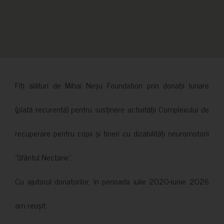
Fiți alături de Mihai Neșu Foundation prin donații lunare
(plată recurentă) pentru susținere activității Complexului de
recuperare pentru copii și tineri cu dizabilități neuromotorii
”Sfântul Nectarie”.
Cu ajutorul donatorilor, în perioada iulie 2020-iunie 2026
am reușit: