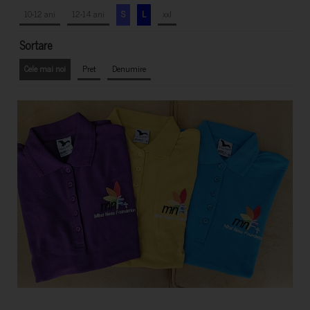
10-12 ani
12-14 ani
S
L
xxl
Sortare
Cele mai noi
Pret
Denumire