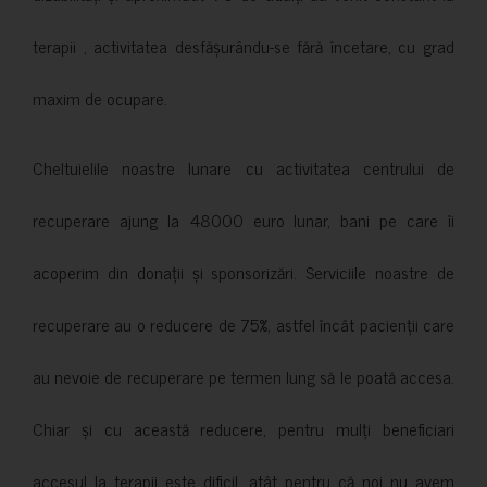
terapii , activitatea desfășurându-se fără încetare, cu grad
maxim de ocupare.
Cheltuielile noastre lunare cu activitatea centrului de
recuperare ajung la 48000 euro lunar, bani pe care îi
acoperim din donații și sponsorizări. Serviciile noastre de
recuperare au o reducere de 75%, astfel încât pacienții care
au nevoie de recuperare pe termen lung să le poată accesa.
Chiar și cu această reducere, pentru mulți beneficiari
accesul la terapii este dificil, atât pentru că noi nu avem