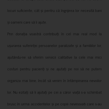
locuri suficiente, cât și pentru că îngrijirea lor necesită bani
și oameni care să îi ajute.
Prin donația voastră contribuiți în cel mai real mod la
ușurarea suferinței persoanelor paralizate și a familiilor lor,
ajutându-ne să oferim servicii calitative la cele mai mici
costuri pentru pacienți și ne ajutați pe noi să ne putem
organiza mai bine, încât să venim în întâmpinarea nevoilor
lor. Nu ezitați să îi ajutați pe cei a căror viață s-a schimbat
brusc în urma accidentelor și pe copiii nevinovati care s-au