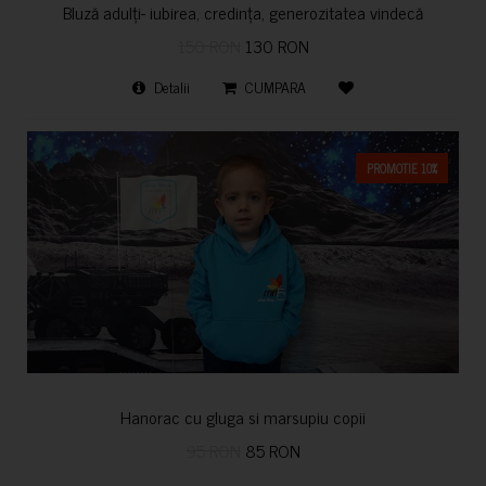
Bluză adulți- iubirea, credința, generozitatea vindecă
150 RON
130 RON
Detalii
CUMPARA
PROMOTIE 10%
Hanorac cu gluga si marsupiu copii
95 RON
85 RON