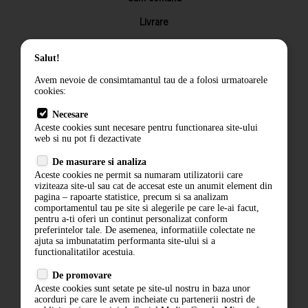
Livrare
Returnarea produselor
Salut!
Termeni si conditii
Avem nevoie de consimtamantul tau de a folosi urmatoarele
Contact
cookies:
ANPC
Necesare
Aceste cookies sunt necesare pentru functionarea site-ului
Termeni si conditii
web si nu pot fi dezactivate
Politica de confidentialitate
De masurare si analiza
Aceste cookies ne permit sa numaram utilizatorii care
ANPC
viziteaza site-ul sau cat de accesat este un anumit element din
pagina – rapoarte statistice, precum si sa analizam
comportamentul tau pe site si alegerile pe care le-ai facut,
pentru a-ti oferi un continut personalizat conform
preferintelor tale. De asemenea, informatiile colectate ne
ajuta sa imbunatatim performanta site-ului si a
functionalitatilor acestuia.
De promovare
Aceste cookies sunt setate pe site-ul nostru in baza unor
acorduri pe care le avem incheiate cu partenerii nostri de
ABONARE LA NEWSLETTER