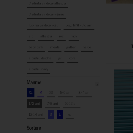
Credința vindecă- albastru
Credința vindecă- vișiniu
Iubirea vindecă- roșu
Logo MNF- Cyclam
alb
albastru
roz
mov
baby pink
mentă
galben
verde
albastru deschis
gri
coral
albastru navy
Marime
x
XL
M
XS
5/6 ani
3/4 ani
1/2 ani
7/8 ani
10-12 ani
12-14 ani
S
L
xxl
Sortare