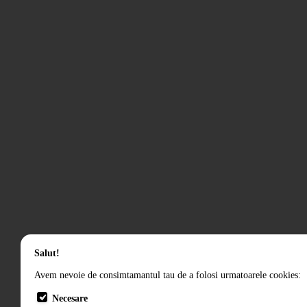
Salut!
Avem nevoie de consimtamantul tau de a folosi urmatoarele cookies:
Necesare