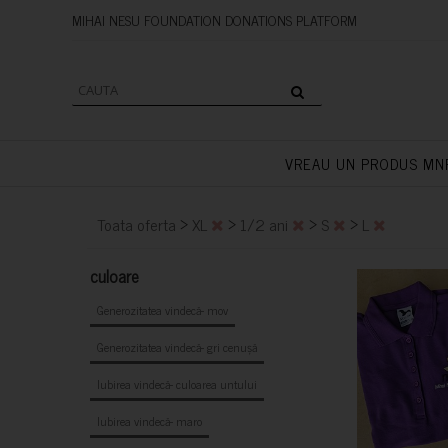
MIHAI NESU FOUNDATION DONAT
VREAU UN PRODUS MN
>
>
>
>
Toata oferta
XL
1/2 ani
S
L
culoare
Generozitatea vindecă- mov
Generozitatea vindecă- gri cenușă
Iubirea vindecă- culoarea untului
Iubirea vindecă- maro