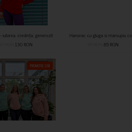
i- iubirea, credința, generozitatea vindecă
Hanorac cu gluga si marsupiu co
50 RON
130 RON
95 RON
85 RON
PROMOTIE 23%
CUMPARA