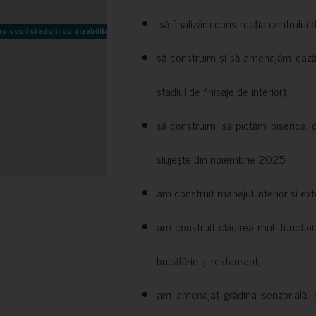
să finalizăm construcția centrului 
copii și adulti cu dizabilitati neuromotorii Sfântul Nectarie
copii și adulti cu dizabilitati neuromotorii Sfântul Nectarie
să construim și să amenajăm cazări
stadiul de finisaje de interior);
să construim, să pictăm biserica, 
slujește din noiembrie 2025;
am construit manejul interior și exte
am construit clădirea multifuncțio
bucătărie și restaurant;
am amenajat grădina senzorială, c