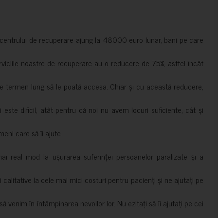
a centrului de recuperare ajung la 48000 euro lunar, bani pe care
erviciile noastre de recuperare au o reducere de 75%, astfel încât
e termen lung să le poată accesa. Chiar și cu această reducere,
i este dificil, atât pentru că noi nu avem locuri suficiente, cât și
meni care să îi ajute.
mai real mod la ușurarea suferinței persoanelor paralizate și a
ii calitative la cele mai mici costuri pentru pacienți și ne ajutați pe
 venim în întâmpinarea nevoilor lor. Nu ezitați să îi ajutați pe cei