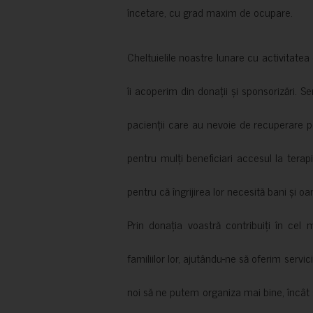
încetare, cu grad maxim de ocupare.
Cheltuielile noastre lunare cu activitate
îi acoperim din donații și sponsorizări. S
pacienții care au nevoie de recuperare p
pentru mulți beneficiari accesul la terapi
pentru că îngrijirea lor necesită bani și oa
Prin donația voastră contribuiți în cel 
familiilor lor, ajutându-ne să oferim servic
noi să ne putem organiza mai bine, încât să