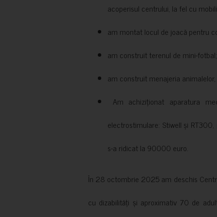
acoperisul centrului, la fel cu mobili
am montat locul de joacă pentru cop
am construit terenul de mini-fotbal;
am construit menajeria animalelor, cu
Am achiziționat aparatura medi
electrostimulare: Stiwell și RT300, 
s-a ridicat la 90000 euro.
În 28 octombrie 2025 am deschis Centrul
cu dizabilități și aproximativ 70 de adul