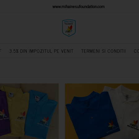
IONS PLATFORM
www.mihainesufoundation.com
powere
F
3.5% DIN IMPOZITUL PE VENIT
TERMENI SI CONDITII
C
CUMPARA
CUMPARA