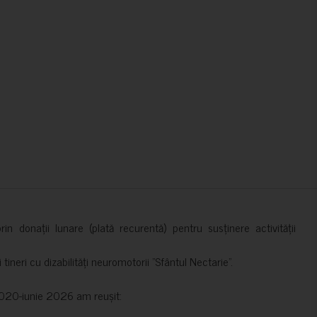
in donații lunare (plată recurentă) pentru susținere activității
ineri cu dizabilități neuromotorii ”Sfântul Nectarie”.
e 2020-iunie 2026 am reușit: