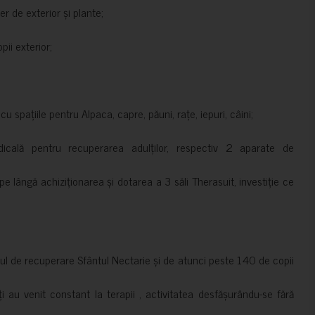
er de exterior și plante;
ii exterior;
 spațiile pentru Alpaca, capre, păuni, rațe, iepuri, câini;
cală pentru recuperarea adulților, respectiv 2 aparate de
pe lângă achiziționarea și dotarea a 3 săli Therasuit, investiție ce
 de recuperare Sfântul Nectarie și de atunci peste 140 de copii
ți au venit constant la terapii , activitatea desfășurându-se fără