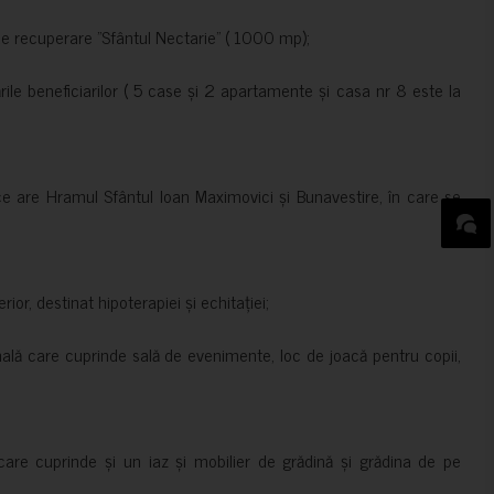
de recuperare ”Sfântul Nectarie” ( 1000 mp);
le beneficiarilor ( 5 case și 2 apartamente și casa nr 8 este la
ce are Hramul Sfântul Ioan Maximovici și Bunavestire, în care se
rior, destinat hipoterapiei și echitației;
nală care cuprinde sală de evenimente, loc de joacă pentru copii,
are cuprinde și un iaz și mobilier de grădină și grădina de pe