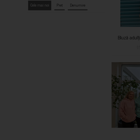
Cele mai noi
Pret
Denumire
Bluză adulț
1