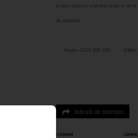
a căror viață s-a schimbat brusc în urma 
de sănătate!
Telefon: 0721 366 252 E-Mail:
Indicatii de orientare
Cum comand
Livrare