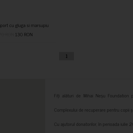
port cu gluga si marsupiu
70 RON
130 RON
1
Fiți alături de Mihai Neșu Foundation pr
Complexului de recuperare pentru copii și t
Cu ajutorul donatorilor, în perioada iuli