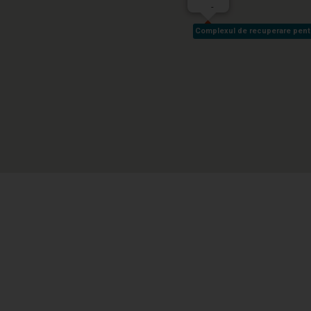
-
Complexul de recuperare pentru 
Complexul de recuperare pentru 