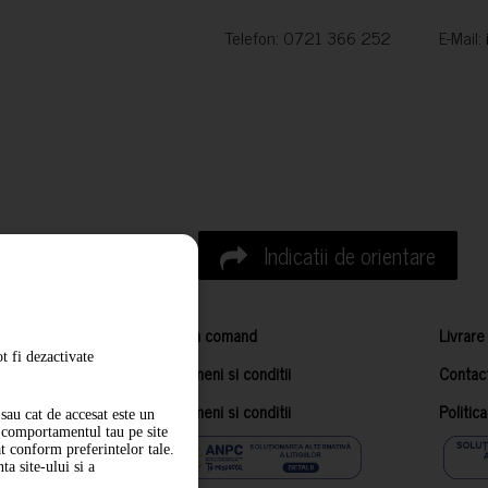
Telefon: 0721 366 252 E-Mail:
Indicatii de orientare
Cum comand
Livrare
t fi dezactivate
Termeni si conditii
Contac
Termeni si conditii
Politic
sau cat de accesat este un
m comportamentul tau pe site
at conform preferintelor tale.
a site-ului si a