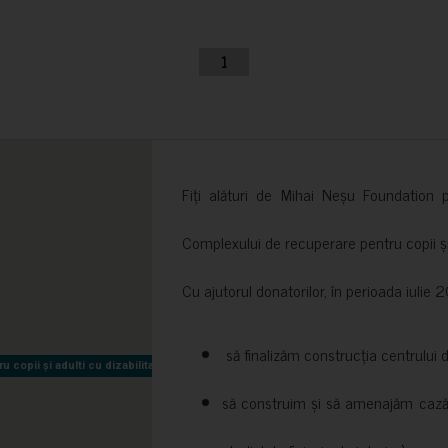
1
Fiți alături de Mihai Neșu Foundation pr
Complexului de recuperare pentru copii și t
Cu ajutorul donatorilor, în perioada iuli
să finalizăm construcția centrului 
copii și adulti cu dizabilitati neuromotorii Sfântul Nectarie
copii și adulti cu dizabilitati neuromotorii Sfântul Nectarie
să construim și să amenajăm cazări