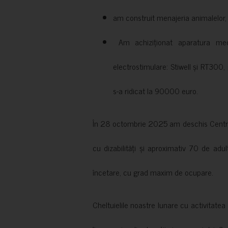
am construit menajeria animalelor, cu
Am achiziționat aparatura medi
electrostimulare: Stiwell și RT300, 
s-a ridicat la 90000 euro.
În 28 octombrie 2025 am deschis Centrul
cu dizabilități și aproximativ 70 de adul
încetare, cu grad maxim de ocupare.
Cheltuielile noastre lunare cu activitate