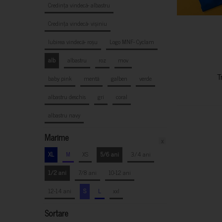
Credința vindecă- albastru
Credința vindecă- vișiniu
Iubirea vindecă- roșu
Logo MNF- Cyclam
alb
albastru
roz
mov
T
baby pink
mentă
galben
verde
albastru deschis
gri
coral
albastru navy
Marime
x
XL
M
XS
5/6 ani
3/4 ani
1/2 ani
7/8 ani
10-12 ani
12-14 ani
S
L
xxl
Sortare