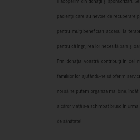
îi acoperim din donații și sponsorizări. S
pacienții care au nevoie de recuperare p
pentru mulți beneficiari accesul la terapi
pentru că îngrijirea lor necesită bani și oa
Prin donația voastră contribuiți în cel 
familiilor lor, ajutându-ne să oferim servic
noi să ne putem organiza mai bine, încât să
a căror viață s-a schimbat brusc în urma 
de sănătate!