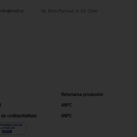
info@mnf.ro
Str. Aron Pumnul, nr 19, Cihei
Returnarea produselor
t
ANPC
a de confidentialitate
ANPC