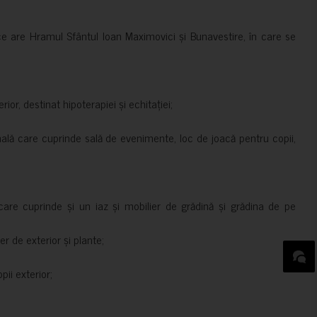
ce are Hramul Sfântul Ioan Maximovici și Bunavestire, în care se
rior, destinat hipoterapiei și echitației;
nală care cuprinde sală de evenimente, loc de joacă pentru copii,
are cuprinde și un iaz și mobilier de grădină și grădina de pe
er de exterior și plante;
ii exterior;