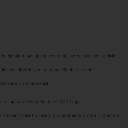
in donații lunare (plată recurentă) pentru susținere activității
ineri cu dizabilități neuromotorii ”Sfântul Nectarie”.
e 2020-iunie 2026 am reușit:
de recuperare ”Sfântul Nectarie” ( 1000 mp);
le beneficiarilor ( 5 case și 2 apartamente și casa nr 8 este la