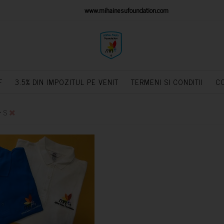
IONS PLATFORM
www.mihainesufoundation.com
powere
F
3.5% DIN IMPOZITUL PE VENIT
TERMENI SI CONDITII
C
>
S
CUMPARA