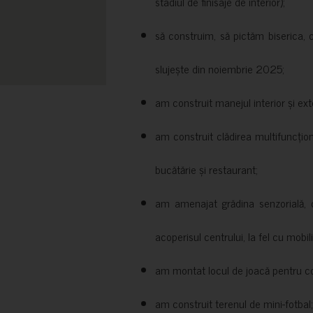
stadiul de finisaje de interior);
să construim, să pictăm biserica, 
slujește din noiembrie 2025;
am construit manejul interior și exte
am construit clădirea multifuncțio
bucătărie și restaurant;
am amenajat grădina senzorială, c
acoperisul centrului, la fel cu mobili
am montat locul de joacă pentru cop
am construit terenul de mini-fotbal;