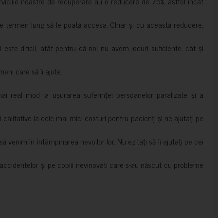
erviciile noastre de recuperare au o reducere de 75%, astfel încât
e termen lung să le poată accesa. Chiar și cu această reducere,
i este dificil, atât pentru că noi nu avem locuri suficiente, cât și
meni care să îi ajute.
mai real mod la ușurarea suferinței persoanelor paralizate și a
ii calitative la cele mai mici costuri pentru pacienți și ne ajutați pe
 venim în întâmpinarea nevoilor lor. Nu ezitați să îi ajutați pe cei
accidentelor și pe copiii nevinovati care s-au născut cu probleme