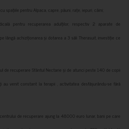
 spațiile pentru Alpaca, capre, păuni, rațe, iepuri, câini;
cală pentru recuperarea adulților, respectiv 2 aparate de
pe lângă achiziționarea și dotarea a 3 săli Therasuit, investiție ce
 de recuperare Sfântul Nectarie și de atunci peste 140 de copii
ți au venit constant la terapii , activitatea desfășurându-se fără
a centrului de recuperare ajung la 48000 euro lunar, bani pe care