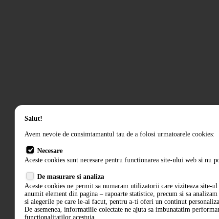
Salut!
Avem nevoie de consimtamantul tau de a folosi urmatoarele cookies:
Necesare
Aceste cookies sunt necesare pentru functionarea site-ului web si nu po
De masurare si analiza
Aceste cookies ne permit sa numaram utilizatorii care viziteaza site-ul 
anumit element din pagina – rapoarte statistice, precum si sa analiza
si alegerile pe care le-ai facut, pentru a-ti oferi un continut personaliz
De asemenea, informatiile colectate ne ajuta sa imbunatatim performant
functionalitatilor acestuia.