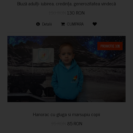
Bluză adulți- iubirea, credința, generozitatea vindecă
150 RON
130 RON
Detalii
CUMPARA
PROMOTIE 10%
Hanorac cu gluga si marsupiu copii
95 RON
85 RON