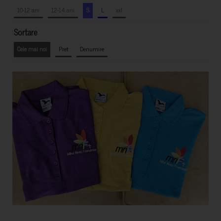
10-12 ani
12-14 ani
S
L
xxl
Sortare
Cele mai noi
Pret
Denumire