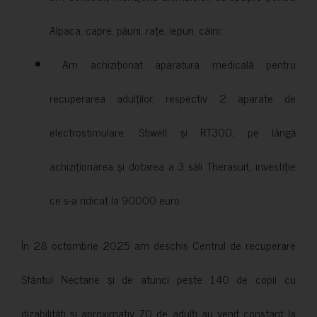
Alpaca, capre, păuni, rațe, iepuri, câini;
Am achiziționat aparatura medicală pentru
recuperarea adulților, respectiv 2 aparate de
electrostimulare: Stiwell și RT300, pe lângă
achiziționarea și dotarea a 3 săli Therasuit, investiție
ce s-a ridicat la 90000 euro.
În 28 octombrie 2025 am deschis Centrul de recuperare
Sfântul Nectarie și de atunci peste 140 de copii cu
dizabilități și aproximativ 70 de adulți au venit constant la