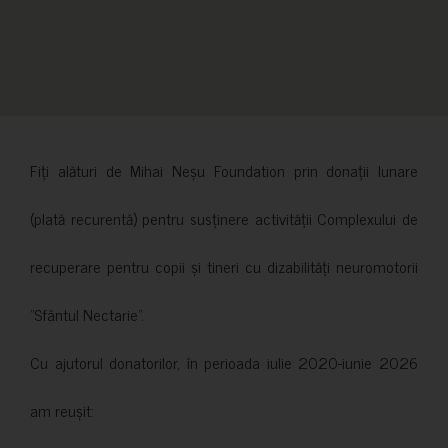
Fiți alături de Mihai Neșu Foundation prin donații lunare
(plată recurentă) pentru susținere activității Complexului de
recuperare pentru copii și tineri cu dizabilități neuromotorii
”Sfântul Nectarie”.
Cu ajutorul donatorilor, în perioada iulie 2020-iunie 2026
am reușit: