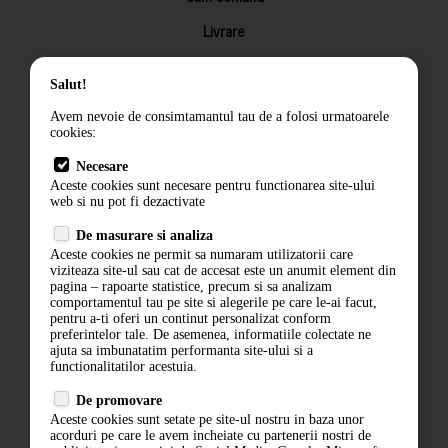
Livrare
Returnarea produselor
Salut!
Termeni si conditii
Avem nevoie de consimtamantul tau de a folosi urmatoarele
Contact
cookies:
ANPC
Necesare
Aceste cookies sunt necesare pentru functionarea site-ului
Termeni si conditii
web si nu pot fi dezactivate
Politica de confidentialitate
De masurare si analiza
Aceste cookies ne permit sa numaram utilizatorii care
ANPC
viziteaza site-ul sau cat de accesat este un anumit element din
pagina – rapoarte statistice, precum si sa analizam
comportamentul tau pe site si alegerile pe care le-ai facut,
pentru a-ti oferi un continut personalizat conform
preferintelor tale. De asemenea, informatiile colectate ne
ajuta sa imbunatatim performanta site-ului si a
functionalitatilor acestuia.
De promovare
Aceste cookies sunt setate pe site-ul nostru in baza unor
acorduri pe care le avem incheiate cu partenerii nostri de
ABONARE LA NEWSLETTER