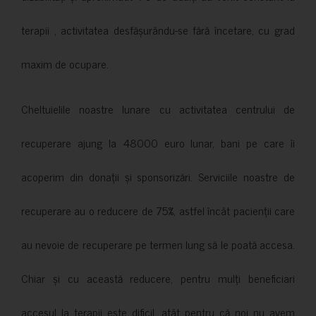
terapii , activitatea desfășurându-se fără încetare, cu grad
maxim de ocupare.
Cheltuielile noastre lunare cu activitatea centrului de
recuperare ajung la 48000 euro lunar, bani pe care îi
acoperim din donații și sponsorizări. Serviciile noastre de
recuperare au o reducere de 75%, astfel încât pacienții care
au nevoie de recuperare pe termen lung să le poată accesa.
Chiar și cu această reducere, pentru mulți beneficiari
accesul la terapii este dificil, atât pentru că noi nu avem