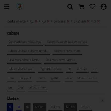
>
>
>
>
>
Toata oferta
XL
XS
5/6 ani
1/2 ani
S
culoare
Generozitatea vindecă- mov
Generozitatea vindecă- gri cenușă
Iubirea vindecă- culoarea untului
Iubirea vindecă- maro
Credința vindecă- albastru
Credința vindecă- vișiniu
Iubirea vindecă- roșu
Logo MNF- Cyclam
alb
albastru
roz
mov
baby pink
mentă
galben
verde
albastru deschis
gri
coral
albastru navy
Marime
x
XL
M
XS
5/6 ani
3/4 ani
1/2 ani
7/8 ani