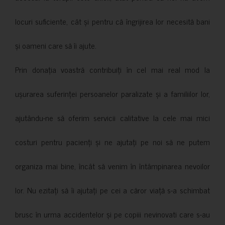
locuri suficiente, cât și pentru că îngrijirea lor necesită bani
și oameni care să îi ajute.
Prin donația voastră contribuiți în cel mai real mod la
ușurarea suferinței persoanelor paralizate și a familiilor lor,
ajutându-ne să oferim servicii calitative la cele mai mici
costuri pentru pacienți și ne ajutați pe noi să ne putem
organiza mai bine, încât să venim în întâmpinarea nevoilor
lor. Nu ezitați să îi ajutați pe cei a căror viață s-a schimbat
brusc în urma accidentelor și pe copiii nevinovati care s-au