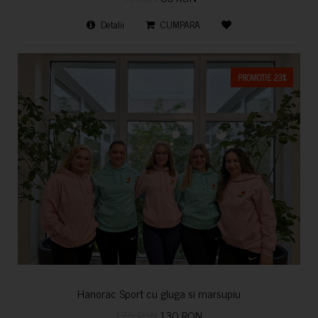
Detalii
CUMPARA
PROMOTIE 23%
Hanorac Sport cu gluga si marsupiu
170 RON
130 RON