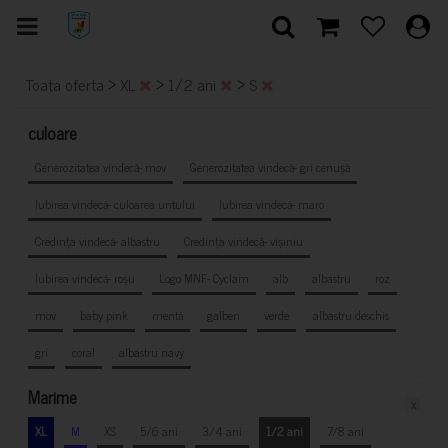
>
>
>
Toata oferta
XL
1/2 ani
S
culoare
Generozitatea vindecă- mov
Generozitatea vindecă- gri cenușă
Iubirea vindecă- culoarea untului
Iubirea vindecă- maro
Credința vindecă- albastru
Credința vindecă- vișiniu
Iubirea vindecă- roșu
Logo MNF- Cyclam
alb
albastru
roz
mov
baby pink
mentă
galben
verde
albastru deschis
gri
coral
albastru navy
Marime
x
XL
M
XS
5/6 ani
3/4 ani
1/2 ani
7/8 ani