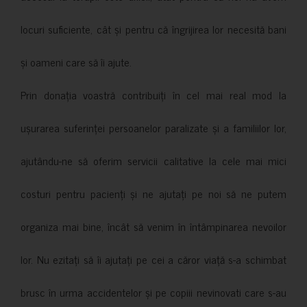
locuri suficiente, cât și pentru că îngrijirea lor necesită bani
și oameni care să îi ajute.
Prin donația voastră contribuiți în cel mai real mod la
ușurarea suferinței persoanelor paralizate și a familiilor lor,
ajutându-ne să oferim servicii calitative la cele mai mici
costuri pentru pacienți și ne ajutați pe noi să ne putem
organiza mai bine, încât să venim în întâmpinarea nevoilor
lor. Nu ezitați să îi ajutați pe cei a căror viață s-a schimbat
brusc în urma accidentelor și pe copiii nevinovati care s-au