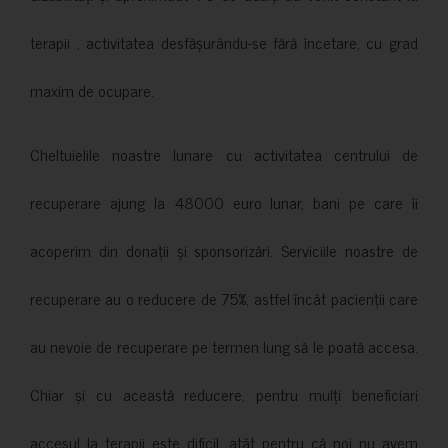
terapii , activitatea desfășurându-se fără încetare, cu grad
maxim de ocupare.
Cheltuielile noastre lunare cu activitatea centrului de
recuperare ajung la 48000 euro lunar, bani pe care îi
acoperim din donații și sponsorizări. Serviciile noastre de
recuperare au o reducere de 75%, astfel încât pacienții care
au nevoie de recuperare pe termen lung să le poată accesa.
Chiar și cu această reducere, pentru mulți beneficiari
accesul la terapii este dificil, atât pentru că noi nu avem