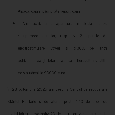
Alpaca, capre, păuni, rațe, iepuri, câini;
Am achiziționat aparatura medicală pentru
recuperarea adulților, respectiv 2 aparate de
electrostimulare: Stiwell și RT300, pe lângă
achiziționarea și dotarea a 3 săli Therasuit, investiție
ce s-a ridicat la 90000 euro.
În 28 octombrie 2025 am deschis Centrul de recuperare
Sfântul Nectarie și de atunci peste 140 de copii cu
dizabilități și aproximativ 70 de adulți au venit constant la