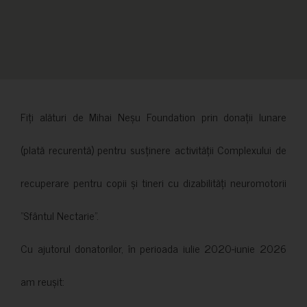
Fiți alături de Mihai Neșu Foundation prin donații lunare
(plată recurentă) pentru susținere activității Complexului de
recuperare pentru copii și tineri cu dizabilități neuromotorii
”Sfântul Nectarie”.
Cu ajutorul donatorilor, în perioada iulie 2020-iunie 2026
am reușit: