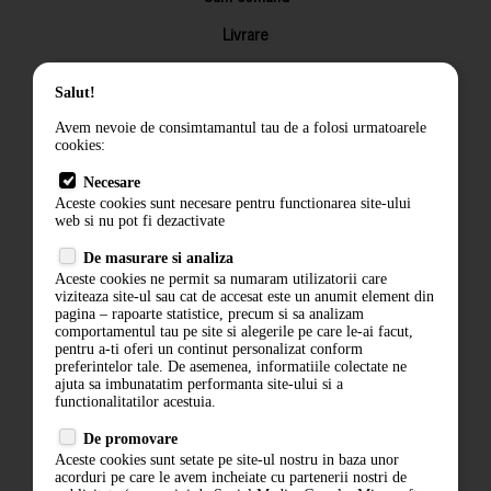
Livrare
Returnarea produselor
Salut!
Termeni si conditii
Avem nevoie de consimtamantul tau de a folosi urmatoarele
Contact
cookies:
ANPC
Necesare
Aceste cookies sunt necesare pentru functionarea site-ului
Termeni si conditii
web si nu pot fi dezactivate
Politica de confidentialitate
De masurare si analiza
Aceste cookies ne permit sa numaram utilizatorii care
ANPC
viziteaza site-ul sau cat de accesat este un anumit element din
pagina – rapoarte statistice, precum si sa analizam
comportamentul tau pe site si alegerile pe care le-ai facut,
pentru a-ti oferi un continut personalizat conform
preferintelor tale. De asemenea, informatiile colectate ne
ajuta sa imbunatatim performanta site-ului si a
functionalitatilor acestuia.
De promovare
Aceste cookies sunt setate pe site-ul nostru in baza unor
acorduri pe care le avem incheiate cu partenerii nostri de
ABONARE LA NEWSLETTER