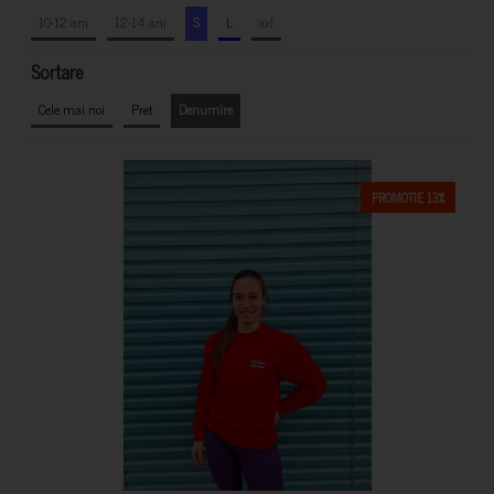
10-12 ani
12-14 ani
S
L
xxl
Sortare
Cele mai noi
Pret
Denumire
PROMOTIE 13%