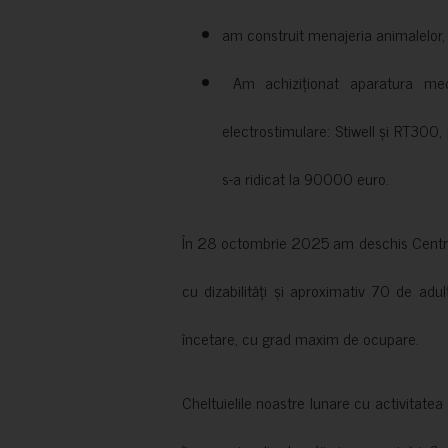
am construit menajeria animalelor, cu
Am achiziționat aparatura medi
electrostimulare: Stiwell și RT300, 
s-a ridicat la 90000 euro.
În 28 octombrie 2025 am deschis Centrul
cu dizabilități și aproximativ 70 de adul
încetare, cu grad maxim de ocupare.
Cheltuielile noastre lunare cu activitate