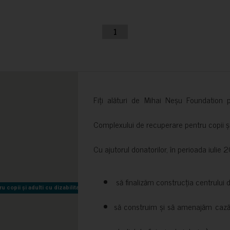
1
Fiți alături de Mihai Neșu Foundation pr
Complexului de recuperare pentru copii și t
Cu ajutorul donatorilor, în perioada iuli
să finalizăm construcția centrului 
copii și adulti cu dizabilitati neuromotorii Sfântul Nectarie
copii și adulti cu dizabilitati neuromotorii Sfântul Nectarie
să construim și să amenajăm cazări