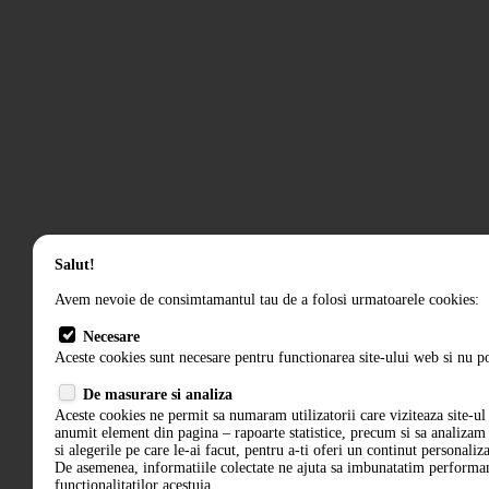
Salut!
Avem nevoie de consimtamantul tau de a folosi urmatoarele cookies:
Necesare
Aceste cookies sunt necesare pentru functionarea site-ului web si nu po
De masurare si analiza
Aceste cookies ne permit sa numaram utilizatorii care viziteaza site-ul 
anumit element din pagina – rapoarte statistice, precum si sa analiza
si alegerile pe care le-ai facut, pentru a-ti oferi un continut personaliz
De asemenea, informatiile colectate ne ajuta sa imbunatatim performant
functionalitatilor acestuia.