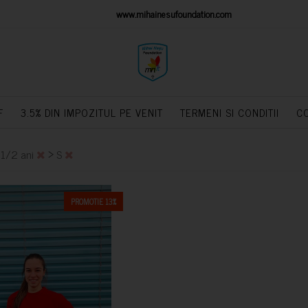
IONS PLATFORM
www.mihainesufoundation.com
powere
F
3.5% DIN IMPOZITUL PE VENIT
TERMENI SI CONDITII
C
>
>
1/2 ani
S
PROMOTIE 13%
CUMPARA