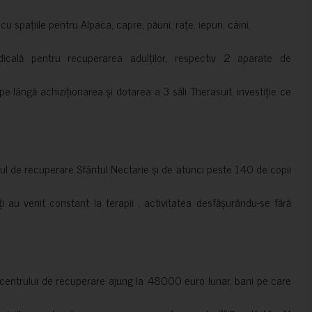
 spațiile pentru Alpaca, capre, păuni, rațe, iepuri, câini;
cală pentru recuperarea adulților, respectiv 2 aparate de
pe lângă achiziționarea și dotarea a 3 săli Therasuit, investiție ce
 de recuperare Sfântul Nectarie și de atunci peste 140 de copii
ți au venit constant la terapii , activitatea desfășurându-se fără
a centrului de recuperare ajung la 48000 euro lunar, bani pe care