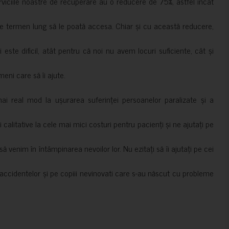
erviciile noastre de recuperare au o reducere de 75%, astfel încât
e termen lung să le poată accesa. Chiar și cu această reducere,
i este dificil, atât pentru că noi nu avem locuri suficiente, cât și
meni care să îi ajute.
mai real mod la ușurarea suferinței persoanelor paralizate și a
ii calitative la cele mai mici costuri pentru pacienți și ne ajutați pe
 venim în întâmpinarea nevoilor lor. Nu ezitați să îi ajutați pe cei
accidentelor și pe copiii nevinovati care s-au născut cu probleme