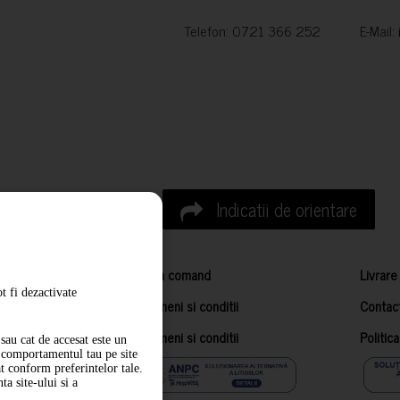
Telefon: 0721 366 252 E-Mail:
Indicatii de orientare
Cum comand
Livrare
t fi dezactivate
Termeni si conditii
Contac
Termeni si conditii
Politic
sau cat de accesat este un
m comportamentul tau pe site
at conform preferintelor tale.
a site-ului si a