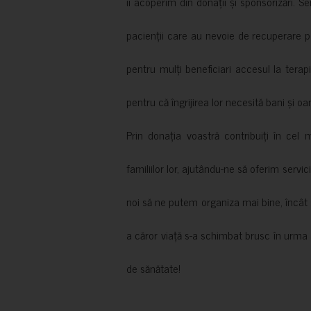
îi acoperim din donații și sponsorizări. S
pacienții care au nevoie de recuperare p
pentru mulți beneficiari accesul la terapi
pentru că îngrijirea lor necesită bani și oa
Prin donația voastră contribuiți în cel 
familiilor lor, ajutându-ne să oferim servic
noi să ne putem organiza mai bine, încât să
a căror viață s-a schimbat brusc în urma 
de sănătate!