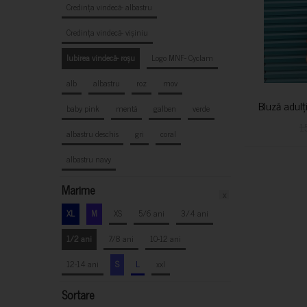
Credința vindecă- albastru
Credința vindecă- vișiniu
Iubirea vindecă- roșu
Logo MNF- Cyclam
alb
albastru
roz
mov
Bluză adulț
baby pink
mentă
galben
verde
1
albastru deschis
gri
coral
albastru navy
Marime
x
XL
M
XS
5/6 ani
3/4 ani
1/2 ani
7/8 ani
10-12 ani
12-14 ani
S
L
xxl
Sortare