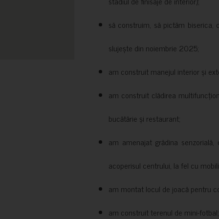
stadiul de finisaje de interior);
să construim, să pictăm biserica, 
slujește din noiembrie 2025;
am construit manejul interior și exte
am construit clădirea multifuncțio
bucătărie și restaurant;
am amenajat grădina senzorială, c
acoperisul centrului, la fel cu mobili
am montat locul de joacă pentru cop
am construit terenul de mini-fotbal;