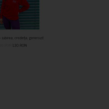
i- iubirea, credința, generozitatea vindecă
50 RON
130 RON