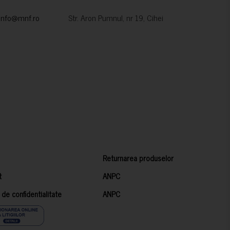
info@mnf.ro
Str. Aron Pumnul, nr 19, Cihei
Returnarea produselor
t
ANPC
a de confidentialitate
ANPC