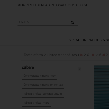
MIHAI NESU FOUNDATION DONAT
VREAU UN PRODUS MN
>
>
>
Toata oferta
Iubirea vindecă- roșu
XL
M
culoare
x
Generozitatea vindecă- mov
Generozitatea vindecă- gri cenușă
Iubirea vindecă- culoarea untului
Iubirea vindecă- maro