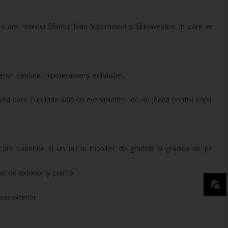
ce are Hramul Sfântul Ioan Maximovici și Bunavestire, în care se
rior, destinat hipoterapiei și echitației;
nală care cuprinde sală de evenimente, loc de joacă pentru copii,
are cuprinde și un iaz și mobilier de grădină și grădina de pe
er de exterior și plante;
ii exterior;