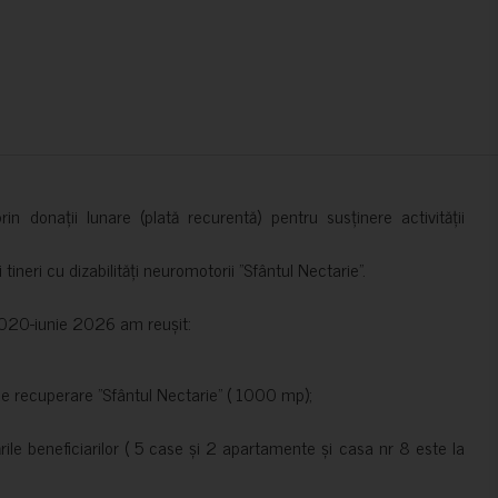
in donații lunare (plată recurentă) pentru susținere activității
ineri cu dizabilități neuromotorii ”Sfântul Nectarie”.
e 2020-iunie 2026 am reușit:
de recuperare ”Sfântul Nectarie” ( 1000 mp);
le beneficiarilor ( 5 case și 2 apartamente și casa nr 8 este la