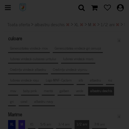
>
>
>
>
>
Toata oferta
albastru deschis
XL
M
1/2 ani
S
culoare
x
Generozitatea vindecă- mov
Generozitatea vindecă- gri cenușă
Iubirea vindecă- culoarea untului
Iubirea vindecă- maro
Credința vindecă- albastru
Credința vindecă- vișiniu
Iubirea vindecă- roșu
Logo MNF- Cyclam
alb
albastru
roz
mov
baby pink
mentă
galben
verde
albastru deschis
gri
coral
albastru navy
Marime
x
XL
M
XS
5/6 ani
3/4 ani
1/2 ani
7/8 ani