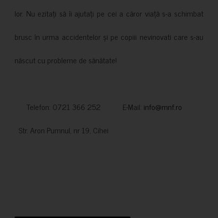
lor. Nu ezitați să îi ajutați pe cei a căror viață s-a schimbat
brusc în urma accidentelor și pe copiii nevinovati care s-au
născut cu probleme de sănătate!
Telefon: 0721 366 252 E-Mail:
info@mnf.ro
Str. Aron Pumnul, nr 19, Cihei