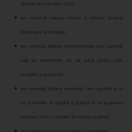
slujește din noiembrie 2025;
am construit manejul interior și exterior, destinat
hipoterapiei și echitației;
am construit clădirea multifuncțională care cuprinde
sală de evenimente, loc de joacă pentru copii,
bucătărie și restaurant;
am amenajat grădina senzorială, care cuprinde și un
iaz și mobilier de grădină și grădina de pe acoperisul
centrului, la fel cu mobilier de exterior și plante;
am montat locul de joacă pentru copii exterior;