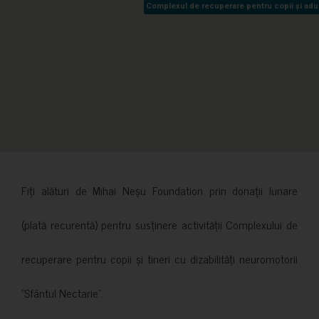
Complexul de recuperare pentru copii și adult
Complexul de recuperare pentru copii și adult
Fiți alături de Mihai Neșu Foundation prin donații lunare
(plată recurentă) pentru susținere activității Complexului de
recuperare pentru copii și tineri cu dizabilități neuromotorii
”Sfântul Nectarie”.