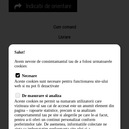
Indicatii de orientare
Cum comand
Livrare
Returnarea produselor
Salut!
Termeni si conditii
Avem nevoie de consimtamantul tau de a folosi urmatoarele
Contact
cookies:
ANPC
Necesare
Aceste cookies sunt necesare pentru functionarea site-ului
Termeni si conditii
web si nu pot fi dezactivate
Politica de confidentialitate
De masurare si analiza
Aceste cookies ne permit sa numaram utilizatorii care
ANPC
viziteaza site-ul sau cat de accesat este un anumit element din
pagina – rapoarte statistice, precum si sa analizam
comportamentul tau pe site si alegerile pe care le-ai facut,
pentru a-ti oferi un continut personalizat conform
preferintelor tale. De asemenea, informatiile colectate ne
ajuta sa imbunatatim performanta site-ului si a