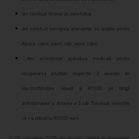
am construit terenul de mini-fotbal;
am construit menajeria animalelor, cu spațiile pentru
Alpaca, capre, păuni, rațe, iepuri, câini;
Am achiziționat aparatura medicală pentru
recuperarea adulților, respectiv 2 aparate de
electrostimulare: Stiwell și RT300, pe lângă
achiziționarea și dotarea a 3 săli Therasuit, investiție
ce s-a ridicat la 90000 euro.
În 28 octombrie 2025 am deschis Centrul de recuperare