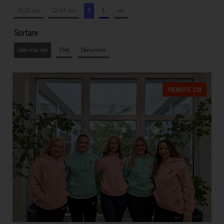
10-12 ani
12-14 ani
S
L
xxl
Sortare
Cele mai noi
Pret
Denumire
PROMOTIE 23%