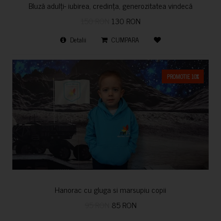
Bluză adulți- iubirea, credința, generozitatea vindecă
150 RON
130 RON
Detalii
CUMPARA
PROMOTIE 10%
Hanorac cu gluga si marsupiu copii
95 RON
85 RON