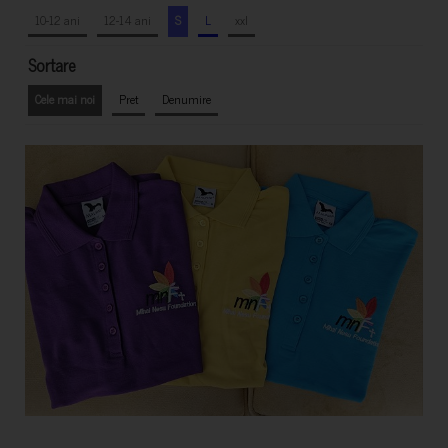
10-12 ani
12-14 ani
S
L
xxl
Sortare
Cele mai noi
Pret
Denumire