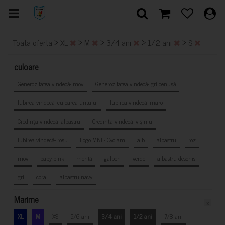
>
>
>
>
>
Toata oferta
XL
M
3/4 ani
1/2 ani
S
culoare
Generozitatea vindecă- mov
Generozitatea vindecă- gri cenușă
Iubirea vindecă- culoarea untului
Iubirea vindecă- maro
Credința vindecă- albastru
Credința vindecă- vișiniu
Iubirea vindecă- roșu
Logo MNF- Cyclam
alb
albastru
roz
mov
baby pink
mentă
galben
verde
albastru deschis
gri
coral
albastru navy
Marime
x
XL
M
XS
5/6 ani
3/4 ani
1/2 ani
7/8 ani