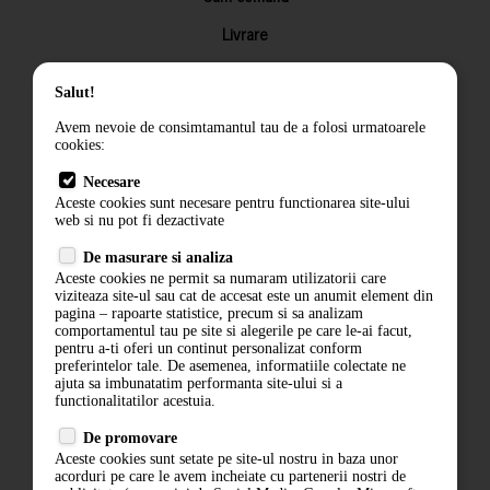
Livrare
Returnarea produselor
Salut!
Termeni si conditii
Avem nevoie de consimtamantul tau de a folosi urmatoarele
Contact
cookies:
ANPC
Necesare
Aceste cookies sunt necesare pentru functionarea site-ului
Termeni si conditii
web si nu pot fi dezactivate
Politica de confidentialitate
De masurare si analiza
Aceste cookies ne permit sa numaram utilizatorii care
ANPC
viziteaza site-ul sau cat de accesat este un anumit element din
pagina – rapoarte statistice, precum si sa analizam
comportamentul tau pe site si alegerile pe care le-ai facut,
pentru a-ti oferi un continut personalizat conform
preferintelor tale. De asemenea, informatiile colectate ne
ajuta sa imbunatatim performanta site-ului si a
functionalitatilor acestuia.
De promovare
Aceste cookies sunt setate pe site-ul nostru in baza unor
acorduri pe care le avem incheiate cu partenerii nostri de
ABONARE LA NEWSLETTER