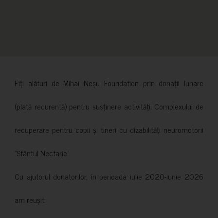
Fiți alături de Mihai Neșu Foundation prin donații lunare
(plată recurentă) pentru susținere activității Complexului de
recuperare pentru copii și tineri cu dizabilități neuromotorii
”Sfântul Nectarie”.
Cu ajutorul donatorilor, în perioada iulie 2020-iunie 2026
am reușit: