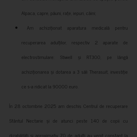
Alpaca, capre, păuni, rațe, iepuri, câini;
Am achiziționat aparatura medicală pentru
recuperarea adulților, respectiv 2 aparate de
electrostimulare: Stiwell și RT300, pe lângă
achiziționarea și dotarea a 3 săli Therasuit, investiție
ce s-a ridicat la 90000 euro.
În 28 octombrie 2025 am deschis Centrul de recuperare
Sfântul Nectarie și de atunci peste 140 de copii cu
dizabilități și aproximativ 70 de adulți au venit constant la