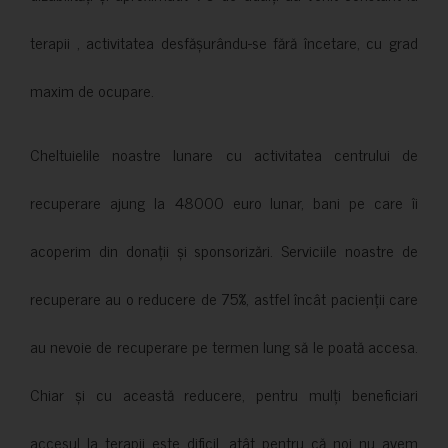
terapii , activitatea desfășurându-se fără încetare, cu grad
maxim de ocupare.
Cheltuielile noastre lunare cu activitatea centrului de
recuperare ajung la 48000 euro lunar, bani pe care îi
acoperim din donații și sponsorizări. Serviciile noastre de
recuperare au o reducere de 75%, astfel încât pacienții care
au nevoie de recuperare pe termen lung să le poată accesa.
Chiar și cu această reducere, pentru mulți beneficiari
accesul la terapii este dificil, atât pentru că noi nu avem