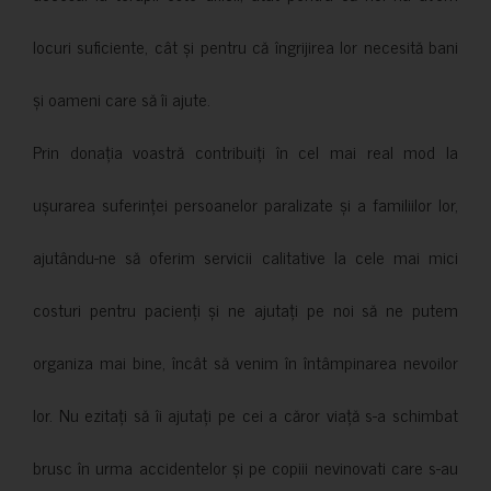
locuri suficiente, cât și pentru că îngrijirea lor necesită bani
și oameni care să îi ajute.
Prin donația voastră contribuiți în cel mai real mod la
ușurarea suferinței persoanelor paralizate și a familiilor lor,
ajutându-ne să oferim servicii calitative la cele mai mici
costuri pentru pacienți și ne ajutați pe noi să ne putem
organiza mai bine, încât să venim în întâmpinarea nevoilor
lor. Nu ezitați să îi ajutați pe cei a căror viață s-a schimbat
brusc în urma accidentelor și pe copiii nevinovati care s-au