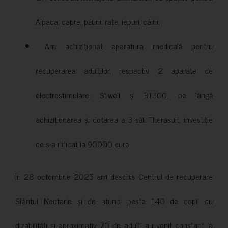
Alpaca, capre, păuni, rațe, iepuri, câini;
Am achiziționat aparatura medicală pentru
recuperarea adulților, respectiv 2 aparate de
electrostimulare: Stiwell și RT300, pe lângă
achiziționarea și dotarea a 3 săli Therasuit, investiție
ce s-a ridicat la 90000 euro.
În 28 octombrie 2025 am deschis Centrul de recuperare
Sfântul Nectarie și de atunci peste 140 de copii cu
dizabilități și aproximativ 70 de adulți au venit constant la