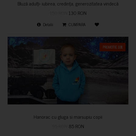
Bluză adulți- iubirea, credința, generozitatea vindecă
150 RON
130 RON
Detalii
CUMPARA
PROMOTIE 10%
Hanorac cu gluga si marsupiu copii
95 RON
85 RON