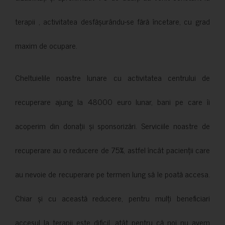
terapii , activitatea desfășurându-se fără încetare, cu grad
maxim de ocupare.
Cheltuielile noastre lunare cu activitatea centrului de
recuperare ajung la 48000 euro lunar, bani pe care îi
acoperim din donații și sponsorizări. Serviciile noastre de
recuperare au o reducere de 75%, astfel încât pacienții care
au nevoie de recuperare pe termen lung să le poată accesa.
Chiar și cu această reducere, pentru mulți beneficiari
accesul la terapii este dificil, atât pentru că noi nu avem