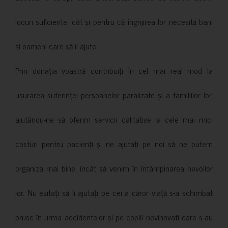
locuri suficiente, cât și pentru că îngrijirea lor necesită bani
și oameni care să îi ajute.
Prin donația voastră contribuiți în cel mai real mod la
ușurarea suferinței persoanelor paralizate și a familiilor lor,
ajutându-ne să oferim servicii calitative la cele mai mici
costuri pentru pacienți și ne ajutați pe noi să ne putem
organiza mai bine, încât să venim în întâmpinarea nevoilor
lor. Nu ezitați să îi ajutați pe cei a căror viață s-a schimbat
brusc în urma accidentelor și pe copiii nevinovati care s-au