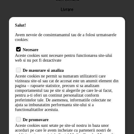
Livrare
Returnarea produselor
Salut!
Termeni si conditii
Avem nevoie de consimtamantul tau de a folosi urmatoarele
Contact
cookies:
ANPC
Necesare
Aceste cookies sunt necesare pentru functionarea site-ului
Termeni si conditii
web si nu pot fi dezactivate
Politica de confidentialitate
De masurare si analiza
Aceste cookies ne permit sa numaram utilizatorii care
ANPC
viziteaza site-ul sau cat de accesat este un anumit element din
pagina – rapoarte statistice, precum si sa analizam
comportamentul tau pe site si alegerile pe care le-ai facut,
pentru a-ti oferi un continut personalizat conform
preferintelor tale. De asemenea, informatiile colectate ne
ajuta sa imbunatatim performanta site-ului si a
functionalitatilor acestuia.
De promovare
Aceste cookies sunt setate pe site-ul nostru in baza unor
acorduri pe care le avem incheiate cu partenerii nostri de
ABONARE LA NEWSLETTER