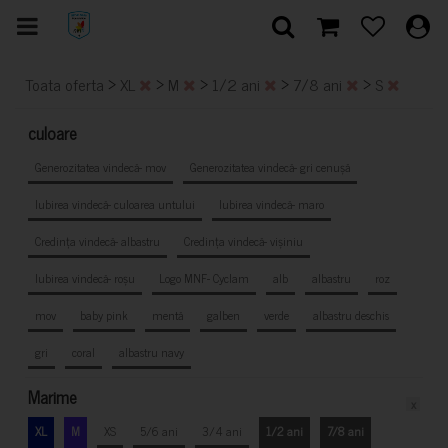
>
>
>
>
>
Toata oferta
XL
M
1/2 ani
7/8 ani
S
culoare
Generozitatea vindecă- mov
Generozitatea vindecă- gri cenușă
Iubirea vindecă- culoarea untului
Iubirea vindecă- maro
Credința vindecă- albastru
Credința vindecă- vișiniu
Iubirea vindecă- roșu
Logo MNF- Cyclam
alb
albastru
roz
mov
baby pink
mentă
galben
verde
albastru deschis
gri
coral
albastru navy
Marime
x
XL
M
XS
5/6 ani
3/4 ani
1/2 ani
7/8 ani