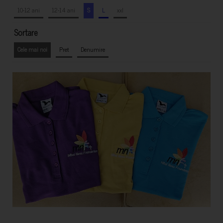
10-12 ani
12-14 ani
S
L
xxl
Sortare
Cele mai noi
Pret
Denumire