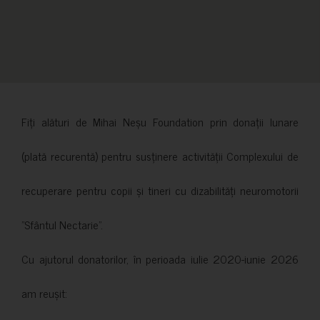
Fiți alături de Mihai Neșu Foundation prin donații lunare
(plată recurentă) pentru susținere activității Complexului de
recuperare pentru copii și tineri cu dizabilități neuromotorii
”Sfântul Nectarie”.
Cu ajutorul donatorilor, în perioada iulie 2020-iunie 2026
am reușit: