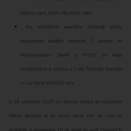
Alpaca, capre, păuni, rațe, iepuri, câini;
Am achiziționat aparatura medicală pentru
recuperarea adulților, respectiv 2 aparate de
electrostimulare: Stiwell și RT300, pe lângă
achiziționarea și dotarea a 3 săli Therasuit, investiție
ce s-a ridicat la 90000 euro.
În 28 octombrie 2025 am deschis Centrul de recuperare
Sfântul Nectarie și de atunci peste 140 de copii cu
dizabilități și aproximativ 70 de adulți au venit constant la