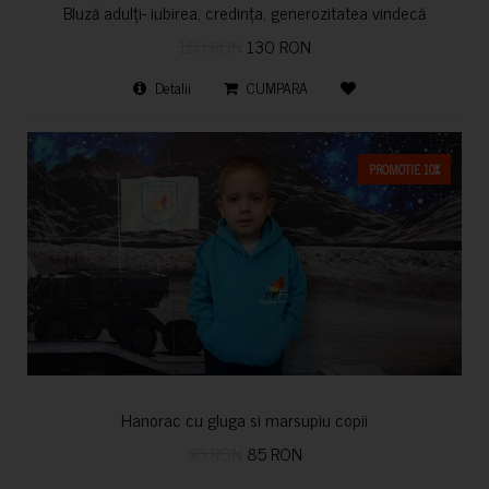
Bluză adulți- iubirea, credința, generozitatea vindecă
150 RON
130 RON
Detalii
CUMPARA
PROMOTIE 10%
Hanorac cu gluga si marsupiu copii
95 RON
85 RON