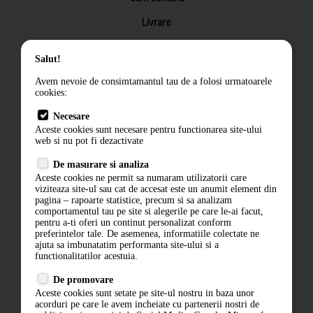
Livrare
Returnarea produselor
Salut!
Termeni si conditii
Avem nevoie de consimtamantul tau de a folosi urmatoarele
Contact
cookies:
ANPC
Necesare
Aceste cookies sunt necesare pentru functionarea site-ului
Termeni si conditii
web si nu pot fi dezactivate
Politica de confidentialitate
De masurare si analiza
Aceste cookies ne permit sa numaram utilizatorii care
ANPC
viziteaza site-ul sau cat de accesat este un anumit element din
pagina – rapoarte statistice, precum si sa analizam
comportamentul tau pe site si alegerile pe care le-ai facut,
pentru a-ti oferi un continut personalizat conform
preferintelor tale. De asemenea, informatiile colectate ne
ajuta sa imbunatatim performanta site-ului si a
functionalitatilor acestuia.
De promovare
Aceste cookies sunt setate pe site-ul nostru in baza unor
acorduri pe care le avem incheiate cu partenerii nostri de
ABONARE LA NEWSLETTER