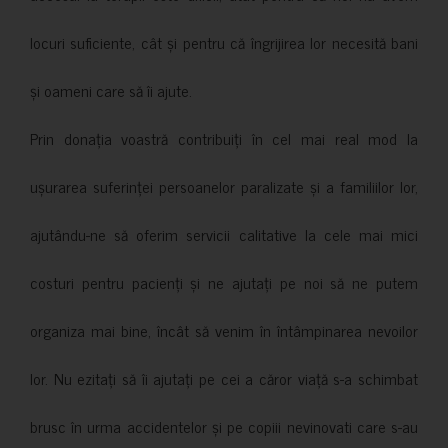
locuri suficiente, cât și pentru că îngrijirea lor necesită bani
și oameni care să îi ajute.
Prin donația voastră contribuiți în cel mai real mod la
ușurarea suferinței persoanelor paralizate și a familiilor lor,
ajutându-ne să oferim servicii calitative la cele mai mici
costuri pentru pacienți și ne ajutați pe noi să ne putem
organiza mai bine, încât să venim în întâmpinarea nevoilor
lor. Nu ezitați să îi ajutați pe cei a căror viață s-a schimbat
brusc în urma accidentelor și pe copiii nevinovati care s-au