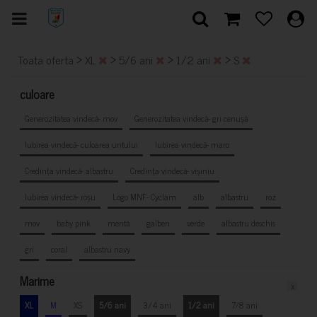
>
>
>
>
Toata oferta
XL
5/6 ani
1/2 ani
S
culoare
Generozitatea vindecă- mov
Generozitatea vindecă- gri cenușă
Iubirea vindecă- culoarea untului
Iubirea vindecă- maro
Credința vindecă- albastru
Credința vindecă- vișiniu
Iubirea vindecă- roșu
Logo MNF- Cyclam
alb
albastru
roz
mov
baby pink
mentă
galben
verde
albastru deschis
gri
coral
albastru navy
Marime
x
XL
M
XS
5/6 ani
3/4 ani
1/2 ani
7/8 ani