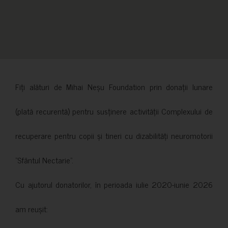
Fiți alături de Mihai Neșu Foundation prin donații lunare
(plată recurentă) pentru susținere activității Complexului de
recuperare pentru copii și tineri cu dizabilități neuromotorii
”Sfântul Nectarie”.
Cu ajutorul donatorilor, în perioada iulie 2020-iunie 2026
am reușit: