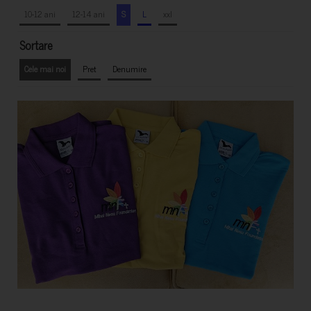
10-12 ani
12-14 ani
S
L
xxl
Sortare
Cele mai noi
Pret
Denumire