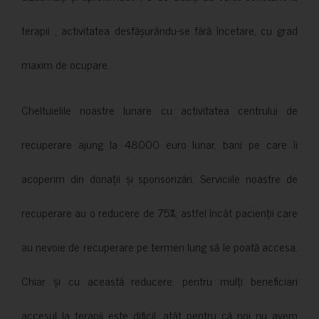
terapii , activitatea desfășurându-se fără încetare, cu grad
maxim de ocupare.
Cheltuielile noastre lunare cu activitatea centrului de
recuperare ajung la 48000 euro lunar, bani pe care îi
acoperim din donații și sponsorizări. Serviciile noastre de
recuperare au o reducere de 75%, astfel încât pacienții care
au nevoie de recuperare pe termen lung să le poată accesa.
Chiar și cu această reducere, pentru mulți beneficiari
accesul la terapii este dificil, atât pentru că noi nu avem