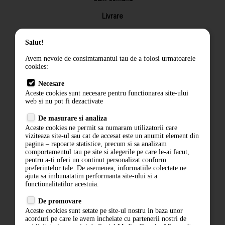
Livrare
Returnarea produselor
Salut!
Termeni si conditii
Avem nevoie de consimtamantul tau de a folosi urmatoarele
Contact
cookies:
ANPC
Necesare
Aceste cookies sunt necesare pentru functionarea site-ului
Termeni si conditii
web si nu pot fi dezactivate
Politica de confidentialitate
De masurare si analiza
Aceste cookies ne permit sa numaram utilizatorii care
ANPC
viziteaza site-ul sau cat de accesat este un anumit element din
pagina – rapoarte statistice, precum si sa analizam
comportamentul tau pe site si alegerile pe care le-ai facut,
pentru a-ti oferi un continut personalizat conform
preferintelor tale. De asemenea, informatiile colectate ne
ajuta sa imbunatatim performanta site-ului si a
functionalitatilor acestuia.
De promovare
Aceste cookies sunt setate pe site-ul nostru in baza unor
acorduri pe care le avem incheiate cu partenerii nostri de
ABONARE LA NEWSLETTER