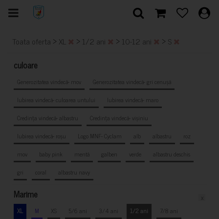
>
>
>
>
Toata oferta
XL
1/2 ani
10-12 ani
S
culoare
Generozitatea vindecă- mov
Generozitatea vindecă- gri cenușă
Iubirea vindecă- culoarea untului
Iubirea vindecă- maro
Credința vindecă- albastru
Credința vindecă- vișiniu
Iubirea vindecă- roșu
Logo MNF- Cyclam
alb
albastru
roz
mov
baby pink
mentă
galben
verde
albastru deschis
gri
coral
albastru navy
Marime
x
XL
M
XS
5/6 ani
3/4 ani
1/2 ani
7/8 ani