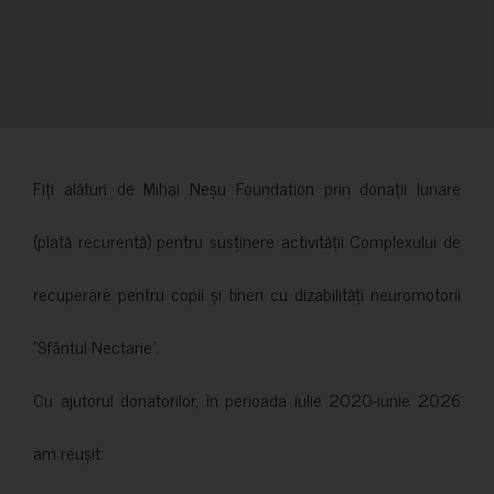
Fiți alături de Mihai Neșu Foundation prin donații lunare
(plată recurentă) pentru susținere activității Complexului de
recuperare pentru copii și tineri cu dizabilități neuromotorii
”Sfântul Nectarie”.
Cu ajutorul donatorilor, în perioada iulie 2020-iunie 2026
am reușit: