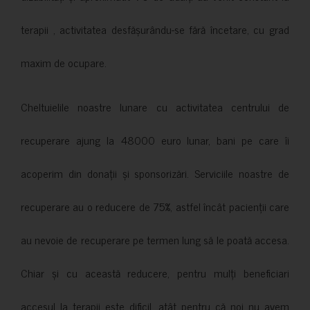
terapii , activitatea desfășurându-se fără încetare, cu grad
maxim de ocupare.
Cheltuielile noastre lunare cu activitatea centrului de
recuperare ajung la 48000 euro lunar, bani pe care îi
acoperim din donații și sponsorizări. Serviciile noastre de
recuperare au o reducere de 75%, astfel încât pacienții care
au nevoie de recuperare pe termen lung să le poată accesa.
Chiar și cu această reducere, pentru mulți beneficiari
accesul la terapii este dificil, atât pentru că noi nu avem