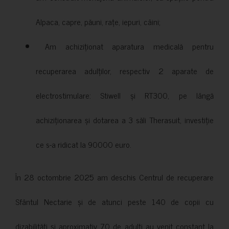
Alpaca, capre, păuni, rațe, iepuri, câini;
Am achiziționat aparatura medicală pentru
recuperarea adulților, respectiv 2 aparate de
electrostimulare: Stiwell și RT300, pe lângă
achiziționarea și dotarea a 3 săli Therasuit, investiție
ce s-a ridicat la 90000 euro.
În 28 octombrie 2025 am deschis Centrul de recuperare
Sfântul Nectarie și de atunci peste 140 de copii cu
dizabilități și aproximativ 70 de adulți au venit constant la