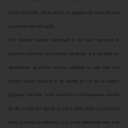
locuri suficiente, cât și pentru că îngrijirea lor necesită bani
și oameni care să îi ajute.
Prin donația voastră contribuiți în cel mai real mod la
ușurarea suferinței persoanelor paralizate și a familiilor lor,
ajutându-ne să oferim servicii calitative la cele mai mici
costuri pentru pacienți și ne ajutați pe noi să ne putem
organiza mai bine, încât să venim în întâmpinarea nevoilor
lor. Nu ezitați să îi ajutați pe cei a căror viață s-a schimbat
brusc în urma accidentelor și pe copiii nevinovati care s-au