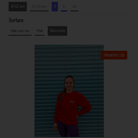
10-12 ani
12-14 ani
S
L
xxl
Sortare
Cele mai noi
Pret
Denumire
PROMOTIE 13%