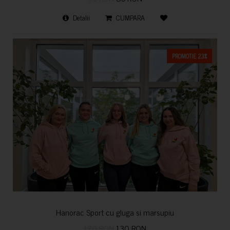
Detalii
CUMPARA
PROMOTIE 23%
Hanorac Sport cu gluga si marsupiu
170 RON
130 RON