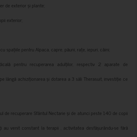
er de exterior și plante;
ii exterior;
 spațiile pentru Alpaca, capre, păuni, rațe, iepuri, câini;
cală pentru recuperarea adulților, respectiv 2 aparate de
pe lângă achiziționarea și dotarea a 3 săli Therasuit, investiție ce
 de recuperare Sfântul Nectarie și de atunci peste 140 de copii
ți au venit constant la terapii , activitatea desfășurându-se fără