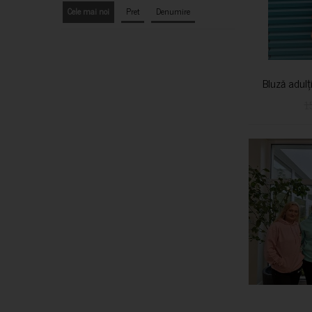
Cele mai noi
Pret
Denumire
Bluză adulț
1