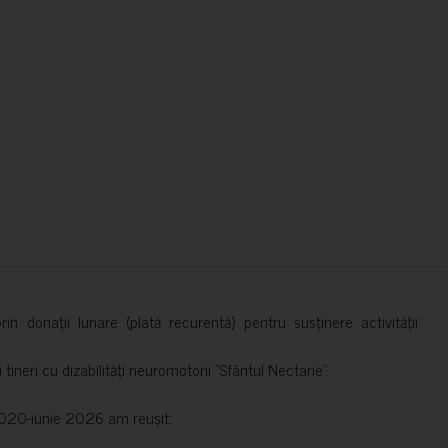
in donații lunare (plată recurentă) pentru susținere activității
ineri cu dizabilități neuromotorii ”Sfântul Nectarie”.
e 2020-iunie 2026 am reușit: