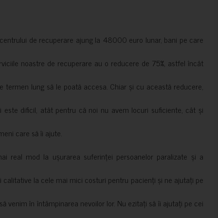
a centrului de recuperare ajung la 48000 euro lunar, bani pe care
erviciile noastre de recuperare au o reducere de 75%, astfel încât
e termen lung să le poată accesa. Chiar și cu această reducere,
i este dificil, atât pentru că noi nu avem locuri suficiente, cât și
meni care să îi ajute.
mai real mod la ușurarea suferinței persoanelor paralizate și a
ii calitative la cele mai mici costuri pentru pacienți și ne ajutați pe
 venim în întâmpinarea nevoilor lor. Nu ezitați să îi ajutați pe cei