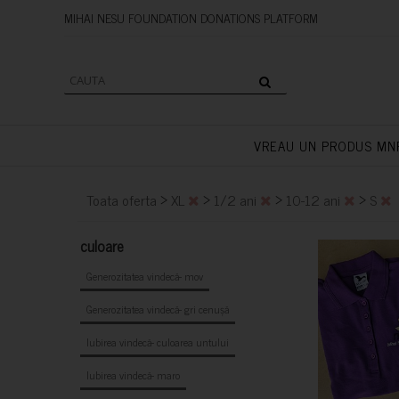
MIHAI NESU FOUNDATION DONAT
VREAU UN PRODUS MN
>
>
>
>
Toata oferta
XL
1/2 ani
10-12 ani
S
culoare
Generozitatea vindecă- mov
Generozitatea vindecă- gri cenușă
Iubirea vindecă- culoarea untului
Iubirea vindecă- maro