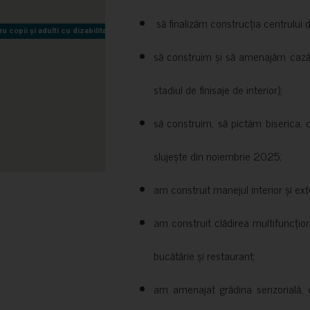
să finalizăm construcția centrului 
copii și adulti cu dizabilitati neuromotorii Sfântul Nectarie
copii și adulti cu dizabilitati neuromotorii Sfântul Nectarie
să construim și să amenajăm cazări
stadiul de finisaje de interior);
să construim, să pictăm biserica, 
slujește din noiembrie 2025;
am construit manejul interior și exte
am construit clădirea multifuncțio
bucătărie și restaurant;
am amenajat grădina senzorială, c