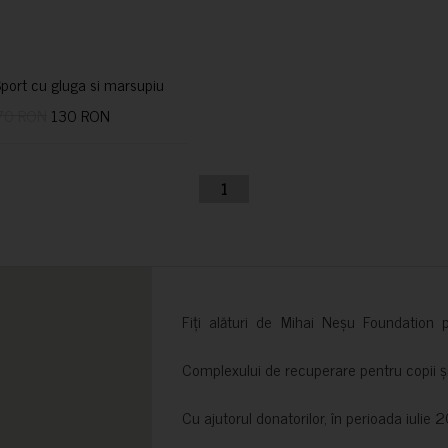
port cu gluga si marsupiu
70 RON
130 RON
1
Fiți alături de Mihai Neșu Foundation pr
Complexului de recuperare pentru copii și t
Cu ajutorul donatorilor, în perioada iuli