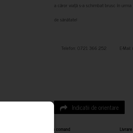
a căror viață s-a schimbat brusc în urma 
de sănătate!
Telefon: 0721 366 252 E-Mail:
Indicatii de orientare
Cum comand
Livrare