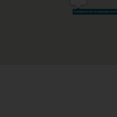
-
Complexul de recuperare pentru 
Complexul de recuperare pentru 