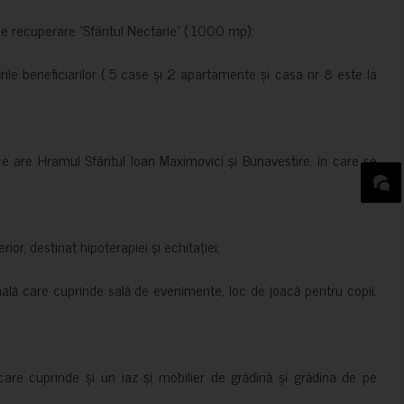
de recuperare ”Sfântul Nectarie” ( 1000 mp);
le beneficiarilor ( 5 case și 2 apartamente și casa nr 8 este la
ce are Hramul Sfântul Ioan Maximovici și Bunavestire, în care se
rior, destinat hipoterapiei și echitației;
nală care cuprinde sală de evenimente, loc de joacă pentru copii,
are cuprinde și un iaz și mobilier de grădină și grădina de pe