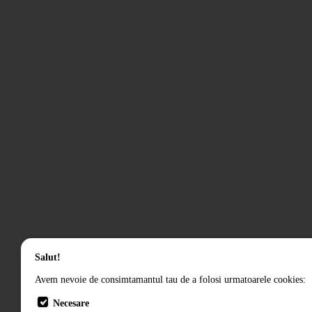
Salut!
Avem nevoie de consimtamantul tau de a folosi urmatoarele cookies:
Necesare