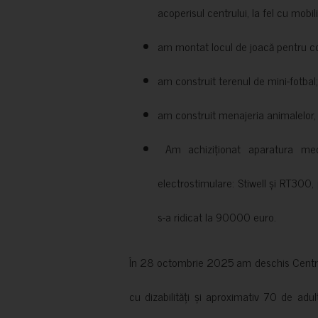
acoperisul centrului, la fel cu mobili
am montat locul de joacă pentru cop
am construit terenul de mini-fotbal;
am construit menajeria animalelor, cu
Am achiziționat aparatura medi
electrostimulare: Stiwell și RT300, 
s-a ridicat la 90000 euro.
În 28 octombrie 2025 am deschis Centrul
cu dizabilități și aproximativ 70 de adul