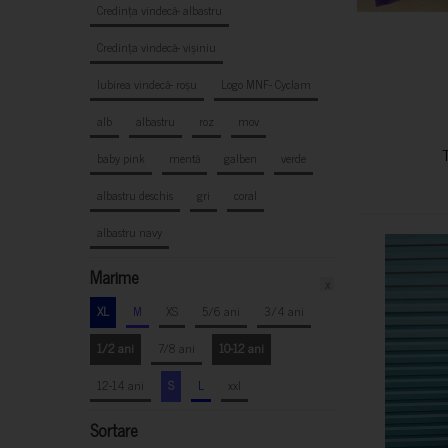
Credința vindecă- albastru
Credința vindecă- vișiniu
Iubirea vindecă- roșu
Logo MNF- Cyclam
alb
albastru
roz
mov
baby pink
mentă
galben
verde
albastru deschis
gri
coral
albastru navy
Marime
x
XL
M
XS
5/6 ani
3/4 ani
1/2 ani
7/8 ani
10-12 ani
12-14 ani
S
L
xxl
Sortare