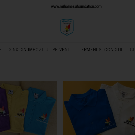
IONS PLATFORM
www.mihainesufoundation.com
powere
F
3.5% DIN IMPOZITUL PE VENIT
TERMENI SI CONDITII
C
CUMPARA
CUMPARA