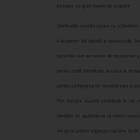
încetare, cu grad maxim de ocupare.
Cheltuielile noastre lunare cu activitate
îi acoperim din donații și sponsorizări. S
pacienții care au nevoie de recuperare p
pentru mulți beneficiari accesul la terapi
pentru că îngrijirea lor necesită bani și oa
Prin donația voastră contribuiți în cel 
familiilor lor, ajutându-ne să oferim servic
noi să ne putem organiza mai bine, încât să