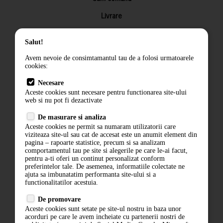
Livrare
Returnarea produselor
Salut!
Termeni si conditii
Avem nevoie de consimtamantul tau de a folosi urmatoarele
Contact
cookies:
ANPC
Necesare
Aceste cookies sunt necesare pentru functionarea site-ului
Termeni si conditii
web si nu pot fi dezactivate
Politica de confidentialitate
De masurare si analiza
Aceste cookies ne permit sa numaram utilizatorii care
ANPC
viziteaza site-ul sau cat de accesat este un anumit element din
pagina – rapoarte statistice, precum si sa analizam
comportamentul tau pe site si alegerile pe care le-ai facut,
pentru a-ti oferi un continut personalizat conform
preferintelor tale. De asemenea, informatiile colectate ne
ajuta sa imbunatatim performanta site-ului si a
functionalitatilor acestuia.
De promovare
Aceste cookies sunt setate pe site-ul nostru in baza unor
acorduri pe care le avem incheiate cu partenerii nostri de
ABONARE LA NEWSLETTER