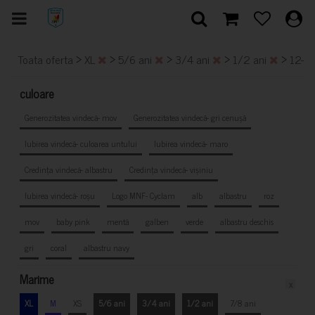
>
>
>
>
>
Toata oferta
XL
5/6 ani
3/4 ani
1/2 ani
12-14
culoare
Generozitatea vindecă- mov
Generozitatea vindecă- gri cenușă
Iubirea vindecă- culoarea untului
Iubirea vindecă- maro
Credința vindecă- albastru
Credința vindecă- vișiniu
Iubirea vindecă- roșu
Logo MNF- Cyclam
alb
albastru
roz
mov
baby pink
mentă
galben
verde
albastru deschis
gri
coral
albastru navy
Marime
x
XL
M
XS
5/6 ani
3/4 ani
1/2 ani
7/8 ani