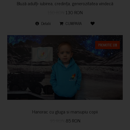
Bluză adulți- iubirea, credința, generozitatea vindecă
150 RON
130 RON
Detalii
CUMPARA
PROMOTIE 10%
Hanorac cu gluga si marsupiu copii
95 RON
85 RON