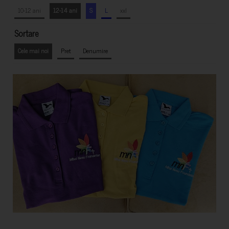
10-12 ani
12-14 ani
S
L
xxl
Sortare
Cele mai noi
Pret
Denumire