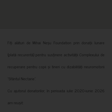
Fiți alături de Mihai Neșu Foundation prin donații lunare
(plată recurentă) pentru susținere activității Complexului de
recuperare pentru copii și tineri cu dizabilități neuromotorii
”Sfântul Nectarie”.
Cu ajutorul donatorilor, în perioada iulie 2020-iunie 2026
am reușit: