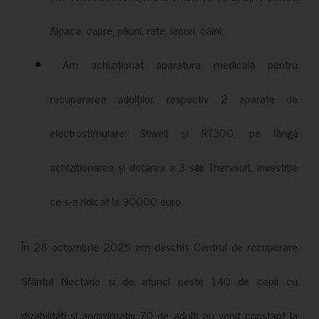
Alpaca, capre, păuni, rațe, iepuri, câini;
Am achiziționat aparatura medicală pentru
recuperarea adulților, respectiv 2 aparate de
electrostimulare: Stiwell și RT300, pe lângă
achiziționarea și dotarea a 3 săli Therasuit, investiție
ce s-a ridicat la 90000 euro.
În 28 octombrie 2025 am deschis Centrul de recuperare
Sfântul Nectarie și de atunci peste 140 de copii cu
dizabilități și aproximativ 70 de adulți au venit constant la