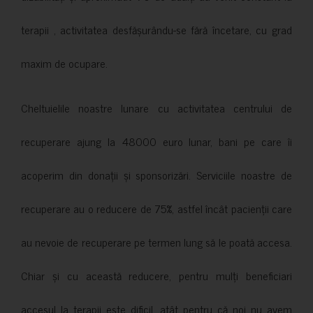
terapii , activitatea desfășurându-se fără încetare, cu grad
maxim de ocupare.
Cheltuielile noastre lunare cu activitatea centrului de
recuperare ajung la 48000 euro lunar, bani pe care îi
acoperim din donații și sponsorizări. Serviciile noastre de
recuperare au o reducere de 75%, astfel încât pacienții care
au nevoie de recuperare pe termen lung să le poată accesa.
Chiar și cu această reducere, pentru mulți beneficiari
accesul la terapii este dificil, atât pentru că noi nu avem