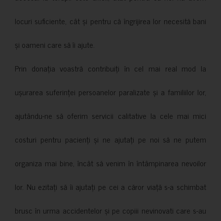
locuri suficiente, cât și pentru că îngrijirea lor necesită bani
și oameni care să îi ajute.
Prin donația voastră contribuiți în cel mai real mod la
ușurarea suferinței persoanelor paralizate și a familiilor lor,
ajutându-ne să oferim servicii calitative la cele mai mici
costuri pentru pacienți și ne ajutați pe noi să ne putem
organiza mai bine, încât să venim în întâmpinarea nevoilor
lor. Nu ezitați să îi ajutați pe cei a căror viață s-a schimbat
brusc în urma accidentelor și pe copiii nevinovati care s-au