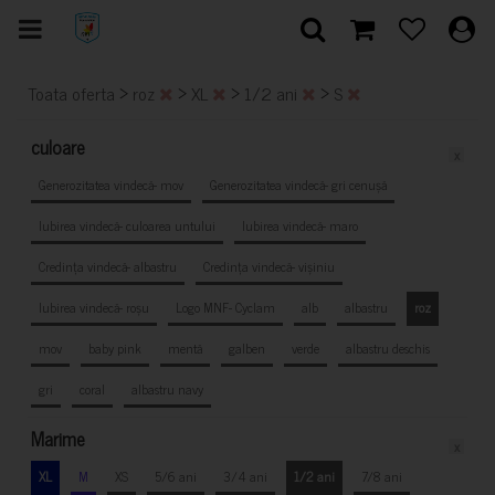
>
>
>
>
Toata oferta
roz
XL
1/2 ani
S
culoare
x
Generozitatea vindecă- mov
Generozitatea vindecă- gri cenușă
Iubirea vindecă- culoarea untului
Iubirea vindecă- maro
Credința vindecă- albastru
Credința vindecă- vișiniu
Iubirea vindecă- roșu
Logo MNF- Cyclam
alb
albastru
roz
mov
baby pink
mentă
galben
verde
albastru deschis
gri
coral
albastru navy
Marime
x
XL
M
XS
5/6 ani
3/4 ani
1/2 ani
7/8 ani