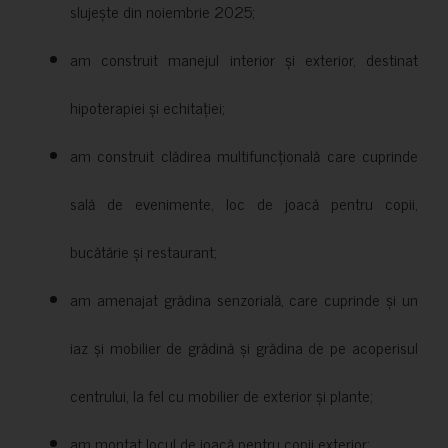
slujește din noiembrie 2025;
am construit manejul interior și exterior, destinat
hipoterapiei și echitației;
am construit clădirea multifuncțională care cuprinde
sală de evenimente, loc de joacă pentru copii,
bucătărie și restaurant;
am amenajat grădina senzorială, care cuprinde și un
iaz și mobilier de grădină și grădina de pe acoperisul
centrului, la fel cu mobilier de exterior și plante;
am montat locul de joacă pentru copii exterior;