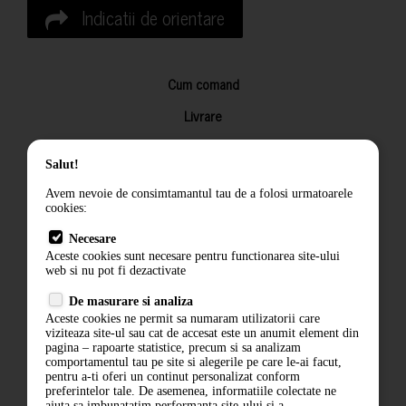
Indicatii de orientare
Cum comand
Livrare
Returnarea produselor
Salut!
Termeni si conditii
Avem nevoie de consimtamantul tau de a folosi urmatoarele
Contact
cookies:
ANPC
Necesare
Aceste cookies sunt necesare pentru functionarea site-ului
Termeni si conditii
web si nu pot fi dezactivate
Politica de confidentialitate
De masurare si analiza
Aceste cookies ne permit sa numaram utilizatorii care
ANPC
viziteaza site-ul sau cat de accesat este un anumit element din
pagina – rapoarte statistice, precum si sa analizam
comportamentul tau pe site si alegerile pe care le-ai facut,
pentru a-ti oferi un continut personalizat conform
preferintelor tale. De asemenea, informatiile colectate ne
ajuta sa imbunatatim performanta site-ului si a