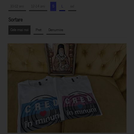
10-12 ani
12-14 ani
S
L
xxl
Sortare
Cele mai noi
Pret
Denumire