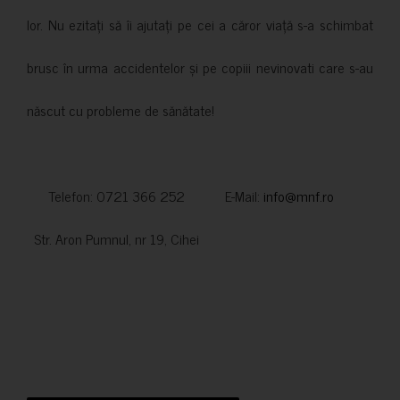
lor. Nu ezitați să îi ajutați pe cei a căror viață s-a schimbat
brusc în urma accidentelor și pe copiii nevinovati care s-au
născut cu probleme de sănătate!
Telefon: 0721 366 252 E-Mail:
info@mnf.ro
Str. Aron Pumnul, nr 19, Cihei