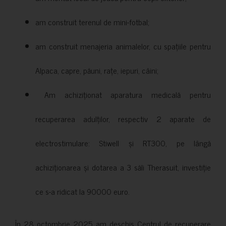
am construit terenul de mini-fotbal;
am construit menajeria animalelor, cu spațiile pentru
Alpaca, capre, păuni, rațe, iepuri, câini;
Am achiziționat aparatura medicală pentru
recuperarea adulților, respectiv 2 aparate de
electrostimulare: Stiwell și RT300, pe lângă
achiziționarea și dotarea a 3 săli Therasuit, investiție
ce s-a ridicat la 90000 euro.
În 28 octombrie 2025 am deschis Centrul de recuperare