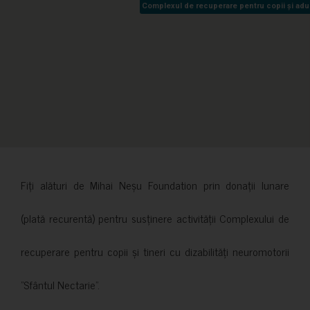
Complexul de recuperare pentru copii și adult
Complexul de recuperare pentru copii și adult
Fiți alături de Mihai Neșu Foundation prin donații lunare
(plată recurentă) pentru susținere activității Complexului de
recuperare pentru copii și tineri cu dizabilități neuromotorii
”Sfântul Nectarie”.