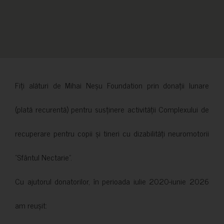
Fiți alături de Mihai Neșu Foundation prin donații lunare
(plată recurentă) pentru susținere activității Complexului de
recuperare pentru copii și tineri cu dizabilități neuromotorii
”Sfântul Nectarie”.
Cu ajutorul donatorilor, în perioada iulie 2020-iunie 2026
am reușit: