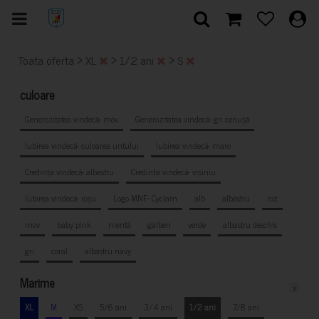
>
>
>
Toata oferta
XL
1/2 ani
S
culoare
Generozitatea vindecă- mov
Generozitatea vindecă- gri cenușă
Iubirea vindecă- culoarea untului
Iubirea vindecă- maro
Credința vindecă- albastru
Credința vindecă- vișiniu
Iubirea vindecă- roșu
Logo MNF- Cyclam
alb
albastru
roz
mov
baby pink
mentă
galben
verde
albastru deschis
gri
coral
albastru navy
Marime
x
XL
M
XS
5/6 ani
3/4 ani
1/2 ani
7/8 ani