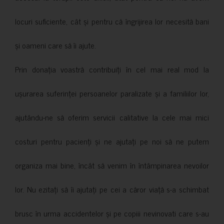
locuri suficiente, cât și pentru că îngrijirea lor necesită bani
și oameni care să îi ajute.
Prin donația voastră contribuiți în cel mai real mod la
ușurarea suferinței persoanelor paralizate și a familiilor lor,
ajutându-ne să oferim servicii calitative la cele mai mici
costuri pentru pacienți și ne ajutați pe noi să ne putem
organiza mai bine, încât să venim în întâmpinarea nevoilor
lor. Nu ezitați să îi ajutați pe cei a căror viață s-a schimbat
brusc în urma accidentelor și pe copiii nevinovati care s-au