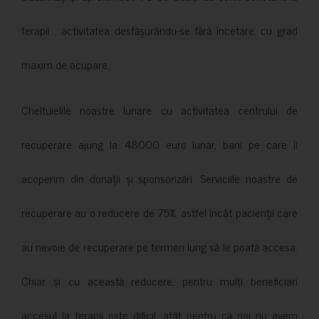
terapii , activitatea desfășurându-se fără încetare, cu grad
maxim de ocupare.
Cheltuielile noastre lunare cu activitatea centrului de
recuperare ajung la 48000 euro lunar, bani pe care îi
acoperim din donații și sponsorizări. Serviciile noastre de
recuperare au o reducere de 75%, astfel încât pacienții care
au nevoie de recuperare pe termen lung să le poată accesa.
Chiar și cu această reducere, pentru mulți beneficiari
accesul la terapii este dificil, atât pentru că noi nu avem