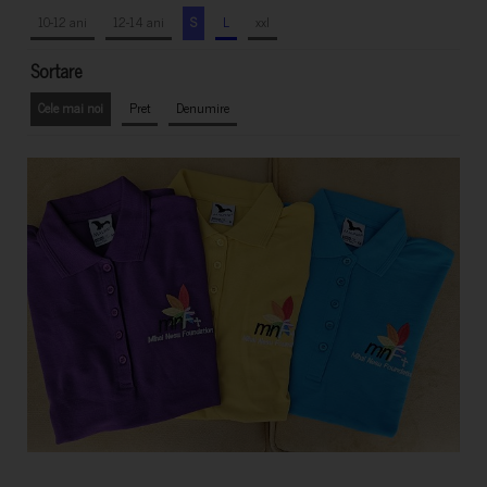
10-12 ani
12-14 ani
S
L
xxl
Sortare
Cele mai noi
Pret
Denumire