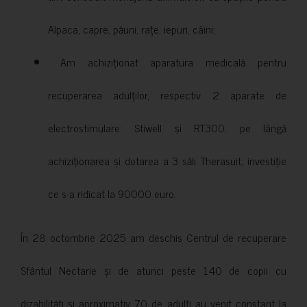
Alpaca, capre, păuni, rațe, iepuri, câini;
Am achiziționat aparatura medicală pentru
recuperarea adulților, respectiv 2 aparate de
electrostimulare: Stiwell și RT300, pe lângă
achiziționarea și dotarea a 3 săli Therasuit, investiție
ce s-a ridicat la 90000 euro.
În 28 octombrie 2025 am deschis Centrul de recuperare
Sfântul Nectarie și de atunci peste 140 de copii cu
dizabilități și aproximativ 70 de adulți au venit constant la