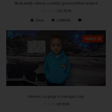
Bluză adulți- iubirea, credința, generozitatea vindecă
150 RON
130 RON
Detalii
CUMPARA
PROMOTIE 10%
Hanorac cu gluga si marsupiu copii
95 RON
85 RON