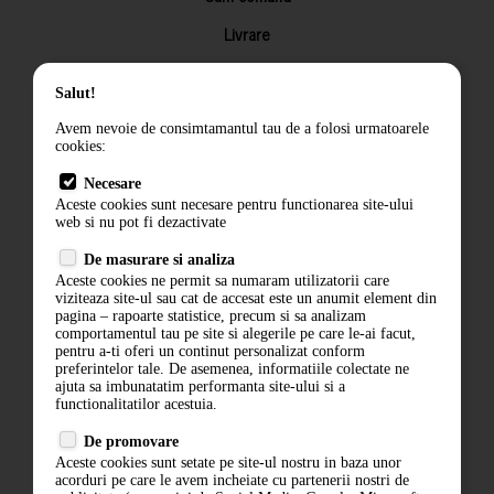
Livrare
Returnarea produselor
Salut!
Termeni si conditii
Avem nevoie de consimtamantul tau de a folosi urmatoarele
Contact
cookies:
ANPC
Necesare
Aceste cookies sunt necesare pentru functionarea site-ului
Termeni si conditii
web si nu pot fi dezactivate
Politica de confidentialitate
De masurare si analiza
Aceste cookies ne permit sa numaram utilizatorii care
ANPC
viziteaza site-ul sau cat de accesat este un anumit element din
pagina – rapoarte statistice, precum si sa analizam
comportamentul tau pe site si alegerile pe care le-ai facut,
pentru a-ti oferi un continut personalizat conform
preferintelor tale. De asemenea, informatiile colectate ne
ajuta sa imbunatatim performanta site-ului si a
functionalitatilor acestuia.
De promovare
Aceste cookies sunt setate pe site-ul nostru in baza unor
acorduri pe care le avem incheiate cu partenerii nostri de
ABONARE LA NEWSLETTER