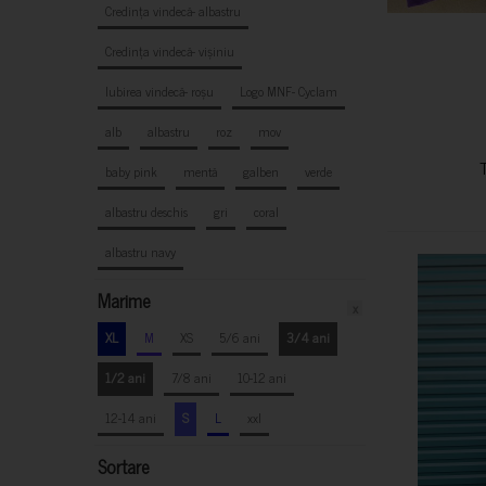
Credința vindecă- albastru
Credința vindecă- vișiniu
Iubirea vindecă- roșu
Logo MNF- Cyclam
alb
albastru
roz
mov
baby pink
mentă
galben
verde
albastru deschis
gri
coral
albastru navy
Marime
x
XL
M
XS
5/6 ani
3/4 ani
1/2 ani
7/8 ani
10-12 ani
12-14 ani
S
L
xxl
Sortare