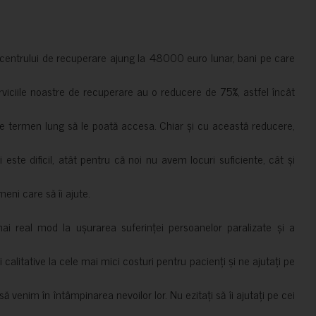
a centrului de recuperare ajung la 48000 euro lunar, bani pe care
erviciile noastre de recuperare au o reducere de 75%, astfel încât
e termen lung să le poată accesa. Chiar și cu această reducere,
i este dificil, atât pentru că noi nu avem locuri suficiente, cât și
meni care să îi ajute.
mai real mod la ușurarea suferinței persoanelor paralizate și a
ii calitative la cele mai mici costuri pentru pacienți și ne ajutați pe
 venim în întâmpinarea nevoilor lor. Nu ezitați să îi ajutați pe cei