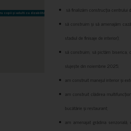
să finalizăm construcția centrului 
copii și adulti cu dizabilitati neuromotorii Sfântul Nectarie
copii și adulti cu dizabilitati neuromotorii Sfântul Nectarie
să construim și să amenajăm cazări
stadiul de finisaje de interior);
să construim, să pictăm biserica, 
slujește din noiembrie 2025;
am construit manejul interior și exte
am construit clădirea multifuncțio
bucătărie și restaurant;
am amenajat grădina senzorială, c