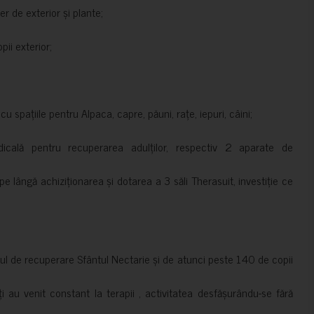
er de exterior și plante;
ii exterior;
 spațiile pentru Alpaca, capre, păuni, rațe, iepuri, câini;
cală pentru recuperarea adulților, respectiv 2 aparate de
pe lângă achiziționarea și dotarea a 3 săli Therasuit, investiție ce
 de recuperare Sfântul Nectarie și de atunci peste 140 de copii
ți au venit constant la terapii , activitatea desfășurându-se fără