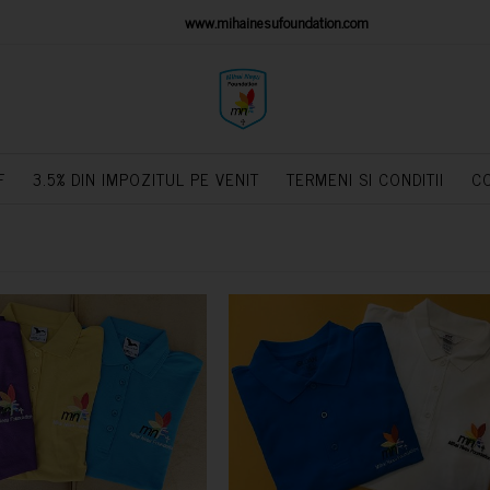
IONS PLATFORM
www.mihainesufoundation.com
powere
F
3.5% DIN IMPOZITUL PE VENIT
TERMENI SI CONDITII
C
CUMPARA
CUMPARA