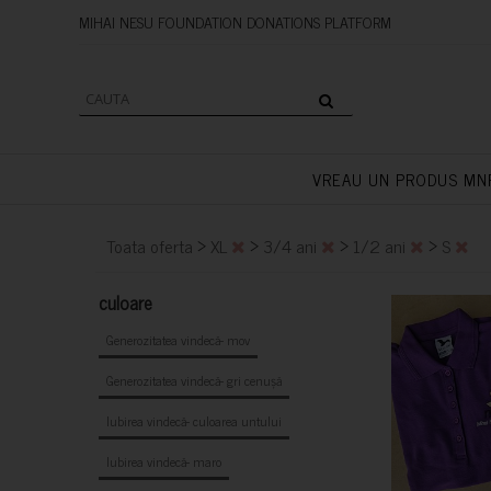
MIHAI NESU FOUNDATION DONAT
VREAU UN PRODUS MN
>
>
>
>
Toata oferta
XL
3/4 ani
1/2 ani
S
culoare
Generozitatea vindecă- mov
Generozitatea vindecă- gri cenușă
Iubirea vindecă- culoarea untului
Iubirea vindecă- maro