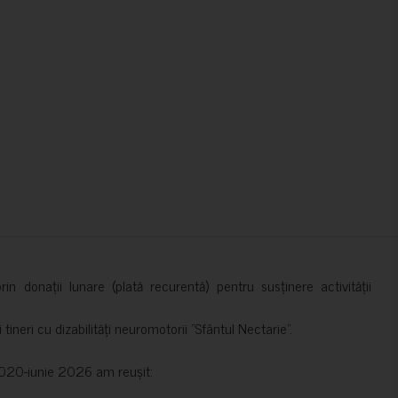
in donații lunare (plată recurentă) pentru susținere activității
ineri cu dizabilități neuromotorii ”Sfântul Nectarie”.
e 2020-iunie 2026 am reușit: