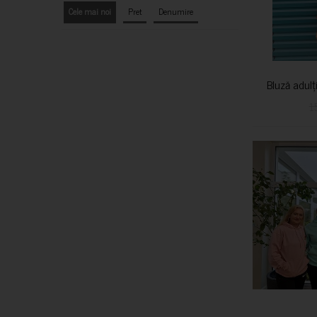
Cele mai noi
Pret
Denumire
Bluză adulț
1