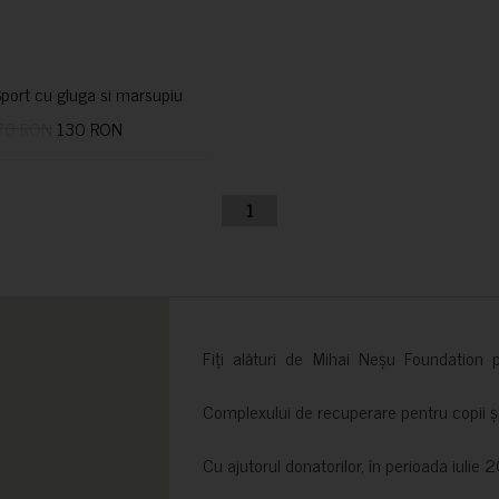
port cu gluga si marsupiu
70 RON
130 RON
1
Fiți alături de Mihai Neșu Foundation pr
Complexului de recuperare pentru copii și t
Cu ajutorul donatorilor, în perioada iuli