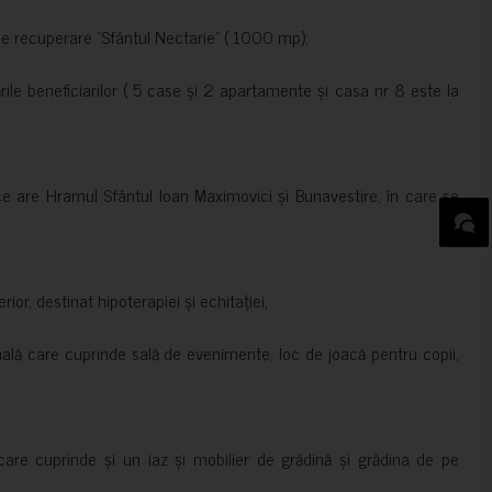
de recuperare ”Sfântul Nectarie” ( 1000 mp);
le beneficiarilor ( 5 case și 2 apartamente și casa nr 8 este la
ce are Hramul Sfântul Ioan Maximovici și Bunavestire, în care se
rior, destinat hipoterapiei și echitației;
nală care cuprinde sală de evenimente, loc de joacă pentru copii,
are cuprinde și un iaz și mobilier de grădină și grădina de pe