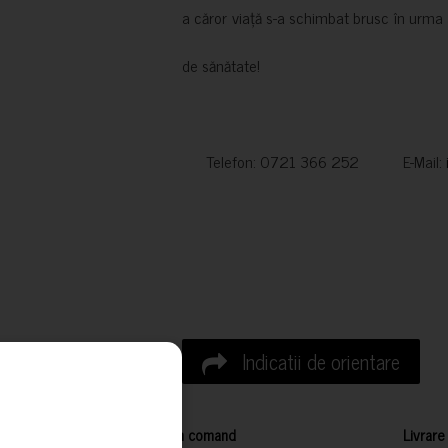
a căror viață s-a schimbat brusc în urma 
de sănătate!
Telefon: 0721 366 252 E-Mail:
Indicatii de orientare
Cum comand
Livrare