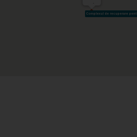
-
Complexul de recuperare pentru 
Complexul de recuperare pentru 