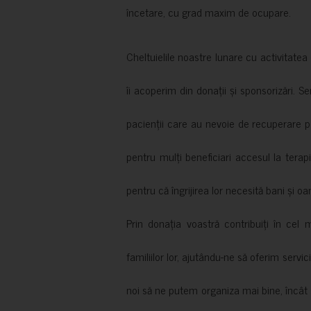
încetare, cu grad maxim de ocupare.
Cheltuielile noastre lunare cu activitate
îi acoperim din donații și sponsorizări. S
pacienții care au nevoie de recuperare p
pentru mulți beneficiari accesul la terapi
pentru că îngrijirea lor necesită bani și oa
Prin donația voastră contribuiți în cel 
familiilor lor, ajutându-ne să oferim servic
noi să ne putem organiza mai bine, încât să