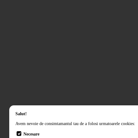
Salut!
Avem nevoie de consimtamantul tau de a folosi urmatoarele cookies:
Necesare