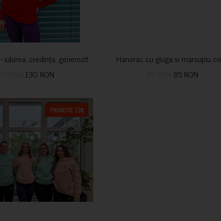
i- iubirea, credința, generozitatea vindecă
Hanorac cu gluga si marsupiu co
50 RON
130 RON
95 RON
85 RON
PROMOTIE 23%
CUMPARA