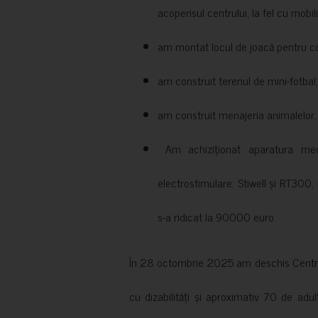
acoperisul centrului, la fel cu mobili
am montat locul de joacă pentru cop
am construit terenul de mini-fotbal;
am construit menajeria animalelor, cu
Am achiziționat aparatura medi
electrostimulare: Stiwell și RT300, 
s-a ridicat la 90000 euro.
În 28 octombrie 2025 am deschis Centrul
cu dizabilități și aproximativ 70 de adul