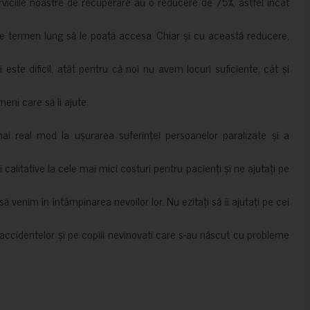
erviciile noastre de recuperare au o reducere de 75%, astfel încât
e termen lung să le poată accesa. Chiar și cu această reducere,
i este dificil, atât pentru că noi nu avem locuri suficiente, cât și
meni care să îi ajute.
mai real mod la ușurarea suferinței persoanelor paralizate și a
ii calitative la cele mai mici costuri pentru pacienți și ne ajutați pe
 venim în întâmpinarea nevoilor lor. Nu ezitați să îi ajutați pe cei
accidentelor și pe copiii nevinovati care s-au născut cu probleme