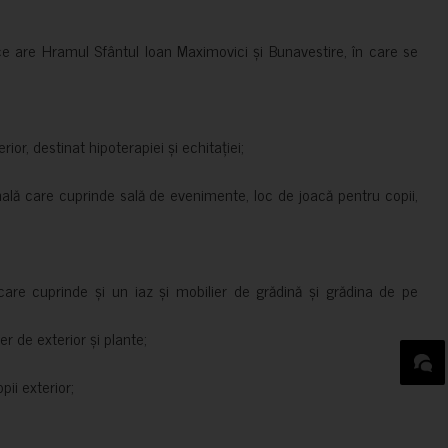
ce are Hramul Sfântul Ioan Maximovici și Bunavestire, în care se
rior, destinat hipoterapiei și echitației;
nală care cuprinde sală de evenimente, loc de joacă pentru copii,
are cuprinde și un iaz și mobilier de grădină și grădina de pe
er de exterior și plante;
ii exterior;