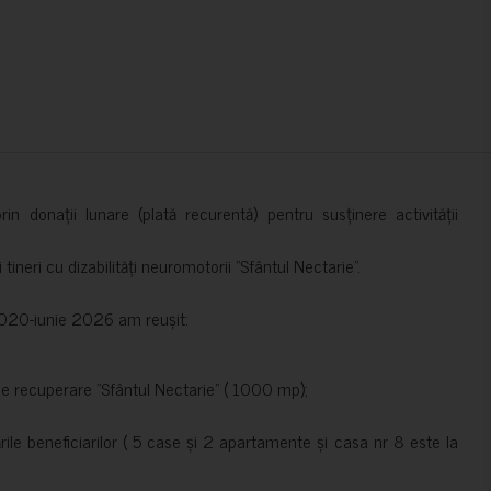
in donații lunare (plată recurentă) pentru susținere activității
ineri cu dizabilități neuromotorii ”Sfântul Nectarie”.
e 2020-iunie 2026 am reușit:
de recuperare ”Sfântul Nectarie” ( 1000 mp);
le beneficiarilor ( 5 case și 2 apartamente și casa nr 8 este la