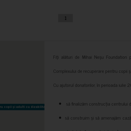
1
Fiți alături de Mihai Neșu Foundation pr
Complexului de recuperare pentru copii și t
Cu ajutorul donatorilor, în perioada iuli
să finalizăm construcția centrului 
copii și adulti cu dizabilitati neuromotorii Sfântul Nectarie
copii și adulti cu dizabilitati neuromotorii Sfântul Nectarie
să construim și să amenajăm cazări