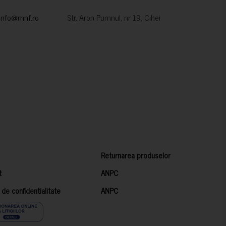
info@mnf.ro
Str. Aron Pumnul, nr 19, Cihei
Returnarea produselor
t
ANPC
a de confidentialitate
ANPC