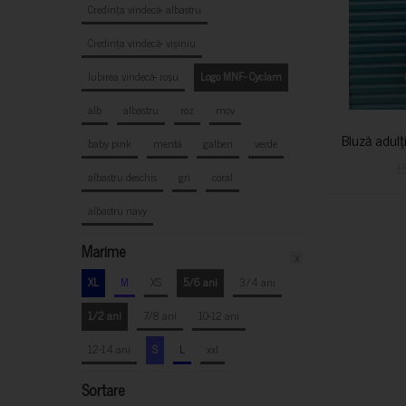
Credința vindecă- albastru
Credința vindecă- vișiniu
Iubirea vindecă- roșu
Logo MNF- Cyclam
alb
albastru
roz
mov
Bluză adulț
baby pink
mentă
galben
verde
1
albastru deschis
gri
coral
albastru navy
Marime
x
XL
M
XS
5/6 ani
3/4 ani
1/2 ani
7/8 ani
10-12 ani
12-14 ani
S
L
xxl
Sortare