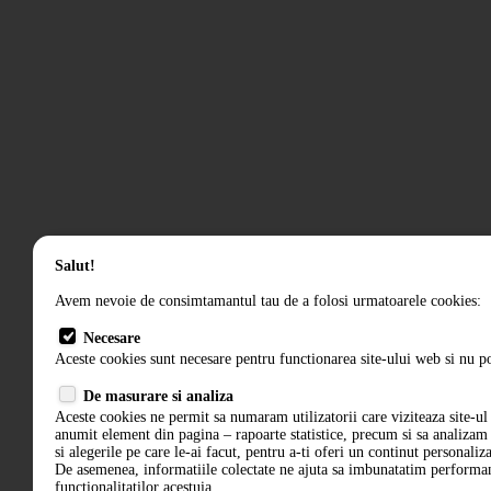
Salut!
Avem nevoie de consimtamantul tau de a folosi urmatoarele cookies:
Necesare
Aceste cookies sunt necesare pentru functionarea site-ului web si nu po
De masurare si analiza
Aceste cookies ne permit sa numaram utilizatorii care viziteaza site-ul 
anumit element din pagina – rapoarte statistice, precum si sa analiza
si alegerile pe care le-ai facut, pentru a-ti oferi un continut personaliz
De asemenea, informatiile colectate ne ajuta sa imbunatatim performant
functionalitatilor acestuia.