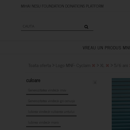
MIHAI NESU FOUNDATION DONAT
VREAU UN PRODUS MN
>
>
>
Toata oferta
Logo MNF- Cyclam
XL
5/6 ani
culoare
x
Generozitatea vindecă- mov
Generozitatea vindecă- gri cenușă
Iubirea vindecă- culoarea untului
Iubirea vindecă- maro