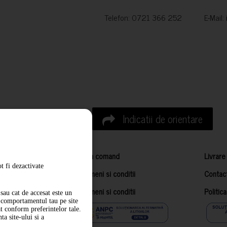
Telefon: 0721 366 252 E-Mail:
Indicatii de orientare
Cum comand
Livrare
t fi dezactivate
Termeni si conditii
Contac
Termeni si conditii
Politic
sau cat de accesat este un
m comportamentul tau pe site
at conform preferintelor tale.
a site-ului si a