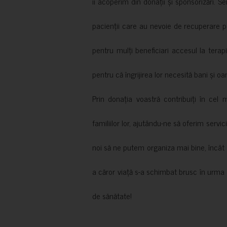
îi acoperim din donații și sponsorizări. S
pacienții care au nevoie de recuperare p
pentru mulți beneficiari accesul la terapi
pentru că îngrijirea lor necesită bani și oa
Prin donația voastră contribuiți în cel 
familiilor lor, ajutându-ne să oferim servic
noi să ne putem organiza mai bine, încât să
a căror viață s-a schimbat brusc în urma 
de sănătate!