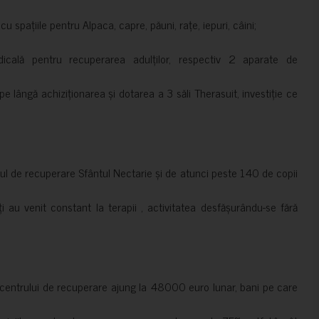
 spațiile pentru Alpaca, capre, păuni, rațe, iepuri, câini;
cală pentru recuperarea adulților, respectiv 2 aparate de
pe lângă achiziționarea și dotarea a 3 săli Therasuit, investiție ce
 de recuperare Sfântul Nectarie și de atunci peste 140 de copii
ți au venit constant la terapii , activitatea desfășurându-se fără
a centrului de recuperare ajung la 48000 euro lunar, bani pe care