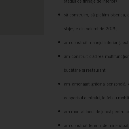
stadiul de finisaje de interior);
să construim, să pictăm biserica, 
slujește din noiembrie 2025;
am construit manejul interior și exte
am construit clădirea multifuncțio
bucătărie și restaurant;
am amenajat grădina senzorială, c
acoperisul centrului, la fel cu mobili
am montat locul de joacă pentru cop
am construit terenul de mini-fotbal;