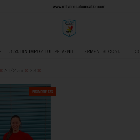
IONS PLATFORM
www.mihainesufoundation.com
powere
F
3.5% DIN IMPOZITUL PE VENIT
TERMENI SI CONDITII
C
>
>
1/2 ani
S
PROMOTIE 13%
CUMPARA