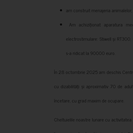
am construit menajeria animalelor, cu
Am achiziționat aparatura medi
electrostimulare: Stiwell și RT300, 
s-a ridicat la 90000 euro.
În 28 octombrie 2025 am deschis Centrul
cu dizabilități și aproximativ 70 de adul
încetare, cu grad maxim de ocupare.
Cheltuielile noastre lunare cu activitate