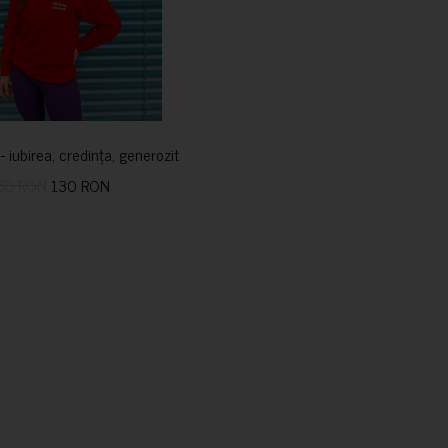
i- iubirea, credința, generozitatea vindecă
50 RON
130 RON