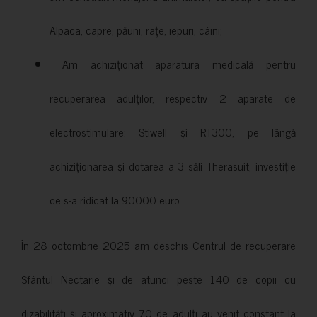
Alpaca, capre, păuni, rațe, iepuri, câini;
Am achiziționat aparatura medicală pentru
recuperarea adulților, respectiv 2 aparate de
electrostimulare: Stiwell și RT300, pe lângă
achiziționarea și dotarea a 3 săli Therasuit, investiție
ce s-a ridicat la 90000 euro.
În 28 octombrie 2025 am deschis Centrul de recuperare
Sfântul Nectarie și de atunci peste 140 de copii cu
dizabilități și aproximativ 70 de adulți au venit constant la