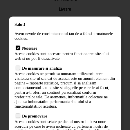
Livrare
Returnarea produselor
Salut!
Termeni si conditii
Avem nevoie de consimtamantul tau de a folosi urmatoarele
Contact
cookies:
ANPC
Necesare
Aceste cookies sunt necesare pentru functionarea site-ului
Termeni si conditii
web si nu pot fi dezactivate
Politica de confidentialitate
De masurare si analiza
Aceste cookies ne permit sa numaram utilizatorii care
ANPC
viziteaza site-ul sau cat de accesat este un anumit element din
pagina – rapoarte statistice, precum si sa analizam
comportamentul tau pe site si alegerile pe care le-ai facut,
pentru a-ti oferi un continut personalizat conform
preferintelor tale. De asemenea, informatiile colectate ne
ajuta sa imbunatatim performanta site-ului si a
functionalitatilor acestuia.
De promovare
Aceste cookies sunt setate pe site-ul nostru in baza unor
acorduri pe care le avem incheiate cu partenerii nostri de
ABONARE LA NEWSLETTER