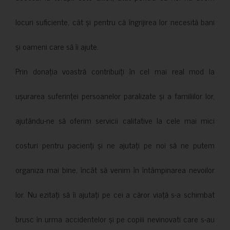
locuri suficiente, cât și pentru că îngrijirea lor necesită bani
și oameni care să îi ajute.
Prin donația voastră contribuiți în cel mai real mod la
ușurarea suferinței persoanelor paralizate și a familiilor lor,
ajutându-ne să oferim servicii calitative la cele mai mici
costuri pentru pacienți și ne ajutați pe noi să ne putem
organiza mai bine, încât să venim în întâmpinarea nevoilor
lor. Nu ezitați să îi ajutați pe cei a căror viață s-a schimbat
brusc în urma accidentelor și pe copiii nevinovati care s-au