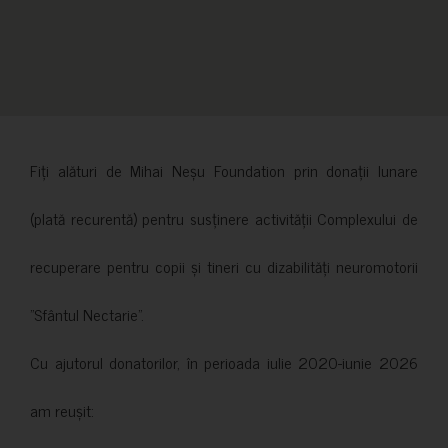
Fiți alături de Mihai Neșu Foundation prin donații lunare
(plată recurentă) pentru susținere activității Complexului de
recuperare pentru copii și tineri cu dizabilități neuromotorii
”Sfântul Nectarie”.
Cu ajutorul donatorilor, în perioada iulie 2020-iunie 2026
am reușit: