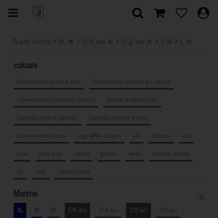
>
>
>
>
>
Toata oferta
XL
5/6 ani
1/2 ani
S
L
culoare
Generozitatea vindecă- mov
Generozitatea vindecă- gri cenușă
Iubirea vindecă- culoarea untului
Iubirea vindecă- maro
Credința vindecă- albastru
Credința vindecă- vișiniu
Iubirea vindecă- roșu
Logo MNF- Cyclam
alb
albastru
roz
mov
baby pink
mentă
galben
verde
albastru deschis
gri
coral
albastru navy
Marime
x
XL
M
XS
5/6 ani
3/4 ani
1/2 ani
7/8 ani