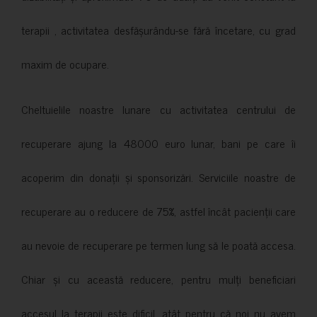
terapii , activitatea desfășurându-se fără încetare, cu grad
maxim de ocupare.
Cheltuielile noastre lunare cu activitatea centrului de
recuperare ajung la 48000 euro lunar, bani pe care îi
acoperim din donații și sponsorizări. Serviciile noastre de
recuperare au o reducere de 75%, astfel încât pacienții care
au nevoie de recuperare pe termen lung să le poată accesa.
Chiar și cu această reducere, pentru mulți beneficiari
accesul la terapii este dificil, atât pentru că noi nu avem