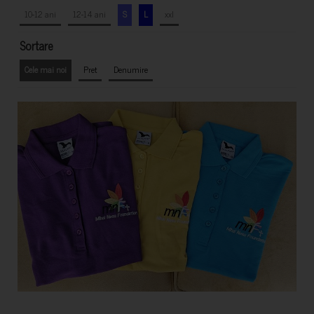
10-12 ani
12-14 ani
S
L
xxl
Sortare
Cele mai noi
Pret
Denumire