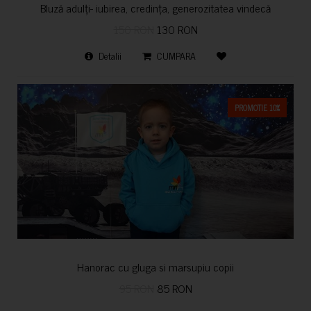
Bluză adulți- iubirea, credința, generozitatea vindecă
150 RON
130 RON
Detalii
CUMPARA
PROMOTIE 10%
Hanorac cu gluga si marsupiu copii
95 RON
85 RON