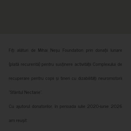
Fiți alături de Mihai Neșu Foundation prin donații lunare
(plată recurentă) pentru susținere activității Complexului de
recuperare pentru copii și tineri cu dizabilități neuromotorii
”Sfântul Nectarie”.
Cu ajutorul donatorilor, în perioada iulie 2020-iunie 2026
am reușit: