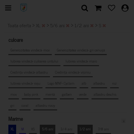
>
>
>
>
Toata oferta
XL
5/6 ani
1/2 ani
S
culoare
Generozitatea vindecă- mov
Generozitatea vindecă- gri cenușă
Iubirea vindecă- culoarea untului
Iubirea vindecă- maro
Credința vindecă- albastru
Credința vindecă- vișiniu
Iubirea vindecă- roșu
Logo MNF- Cyclam
alb
albastru
roz
mov
baby pink
mentă
galben
verde
albastru deschis
gri
coral
albastru navy
Marime
x
XL
M
XS
5/6 ani
3/4 ani
1/2 ani
7/8 ani