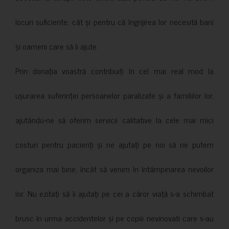
locuri suficiente, cât și pentru că îngrijirea lor necesită bani
și oameni care să îi ajute.
Prin donația voastră contribuiți în cel mai real mod la
ușurarea suferinței persoanelor paralizate și a familiilor lor,
ajutându-ne să oferim servicii calitative la cele mai mici
costuri pentru pacienți și ne ajutați pe noi să ne putem
organiza mai bine, încât să venim în întâmpinarea nevoilor
lor. Nu ezitați să îi ajutați pe cei a căror viață s-a schimbat
brusc în urma accidentelor și pe copiii nevinovati care s-au