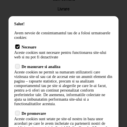
Livrare
Returnarea produselor
Salut!
Termeni si conditii
Avem nevoie de consimtamantul tau de a folosi urmatoarele
Contact
cookies:
ANPC
Necesare
Aceste cookies sunt necesare pentru functionarea site-ului
Termeni si conditii
web si nu pot fi dezactivate
Politica de confidentialitate
De masurare si analiza
Aceste cookies ne permit sa numaram utilizatorii care
ANPC
viziteaza site-ul sau cat de accesat este un anumit element din
pagina – rapoarte statistice, precum si sa analizam
comportamentul tau pe site si alegerile pe care le-ai facut,
pentru a-ti oferi un continut personalizat conform
preferintelor tale. De asemenea, informatiile colectate ne
ajuta sa imbunatatim performanta site-ului si a
functionalitatilor acestuia.
De promovare
Aceste cookies sunt setate pe site-ul nostru in baza unor
acorduri pe care le avem incheiate cu partenerii nostri de
ABONARE LA NEWSLETTER