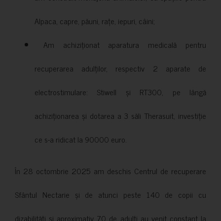
Alpaca, capre, păuni, rațe, iepuri, câini;
Am achiziționat aparatura medicală pentru
recuperarea adulților, respectiv 2 aparate de
electrostimulare: Stiwell și RT300, pe lângă
achiziționarea și dotarea a 3 săli Therasuit, investiție
ce s-a ridicat la 90000 euro.
În 28 octombrie 2025 am deschis Centrul de recuperare
Sfântul Nectarie și de atunci peste 140 de copii cu
dizabilități și aproximativ 70 de adulți au venit constant la