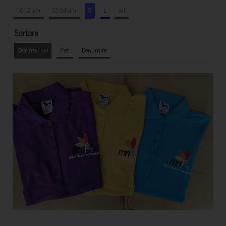
10-12 ani
12-14 ani
S
L
xxl
Sortare
Cele mai noi
Pret
Denumire