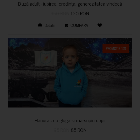
Bluză adulți- iubirea, credința, generozitatea vindecă
150 RON
130 RON
Detalii
CUMPARA
PROMOTIE 10%
Hanorac cu gluga si marsupiu copii
95 RON
85 RON