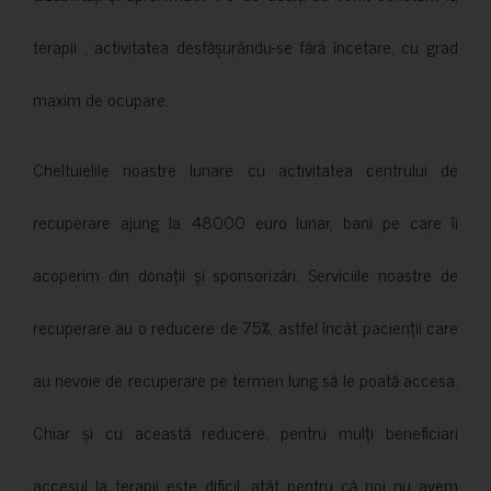
terapii , activitatea desfășurându-se fără încetare, cu grad
maxim de ocupare.
Cheltuielile noastre lunare cu activitatea centrului de
recuperare ajung la 48000 euro lunar, bani pe care îi
acoperim din donații și sponsorizări. Serviciile noastre de
recuperare au o reducere de 75%, astfel încât pacienții care
au nevoie de recuperare pe termen lung să le poată accesa.
Chiar și cu această reducere, pentru mulți beneficiari
accesul la terapii este dificil, atât pentru că noi nu avem