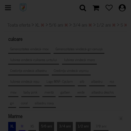
>
>
>
>
>
Toata oferta
XL
5/6 ani
3/4 ani
1/2 ani
S
culoare
Generozitatea vindecă- mov
Generozitatea vindecă- gri cenușă
Iubirea vindecă- culoarea untului
Iubirea vindecă- maro
Credința vindecă- albastru
Credința vindecă- vișiniu
Iubirea vindecă- roșu
Logo MNF- Cyclam
alb
albastru
roz
mov
baby pink
mentă
galben
verde
albastru deschis
gri
coral
albastru navy
Marime
x
XL
M
XS
5/6 ani
3/4 ani
1/2 ani
7/8 ani