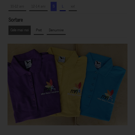
10-12 ani
12-14 ani
S
L
xxl
Sortare
Cele mai noi
Pret
Denumire