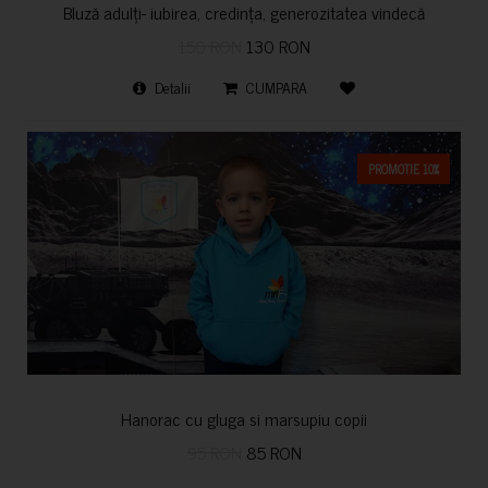
Bluză adulți- iubirea, credința, generozitatea vindecă
150 RON
130 RON
Detalii
CUMPARA
PROMOTIE 10%
Hanorac cu gluga si marsupiu copii
95 RON
85 RON