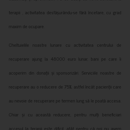
terapii , activitatea desfășurându-se fără încetare, cu grad
maxim de ocupare.
Cheltuielile noastre lunare cu activitatea centrului de
recuperare ajung la 48000 euro lunar, bani pe care îi
acoperim din donații și sponsorizări. Serviciile noastre de
recuperare au o reducere de 75%, astfel încât pacienții care
au nevoie de recuperare pe termen lung să le poată accesa.
Chiar și cu această reducere, pentru mulți beneficiari
accesul la terapii este dificil, atât pentru că noi nu avem