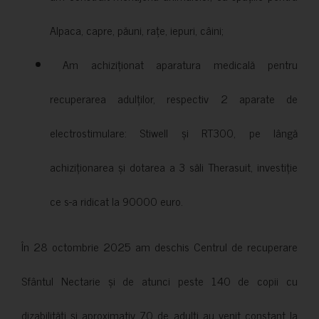
Alpaca, capre, păuni, rațe, iepuri, câini;
Am achiziționat aparatura medicală pentru
recuperarea adulților, respectiv 2 aparate de
electrostimulare: Stiwell și RT300, pe lângă
achiziționarea și dotarea a 3 săli Therasuit, investiție
ce s-a ridicat la 90000 euro.
În 28 octombrie 2025 am deschis Centrul de recuperare
Sfântul Nectarie și de atunci peste 140 de copii cu
dizabilități și aproximativ 70 de adulți au venit constant la