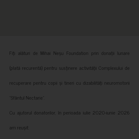
Fiți alături de Mihai Neșu Foundation prin donații lunare
(plată recurentă) pentru susținere activității Complexului de
recuperare pentru copii și tineri cu dizabilități neuromotorii
”Sfântul Nectarie”.
Cu ajutorul donatorilor, în perioada iulie 2020-iunie 2026
am reușit: