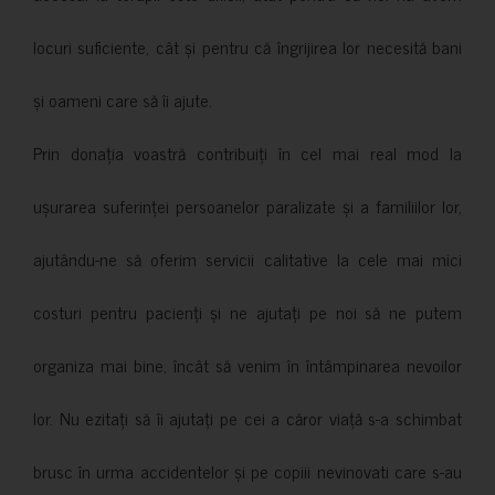
locuri suficiente, cât și pentru că îngrijirea lor necesită bani
și oameni care să îi ajute.
Prin donația voastră contribuiți în cel mai real mod la
ușurarea suferinței persoanelor paralizate și a familiilor lor,
ajutându-ne să oferim servicii calitative la cele mai mici
costuri pentru pacienți și ne ajutați pe noi să ne putem
organiza mai bine, încât să venim în întâmpinarea nevoilor
lor. Nu ezitați să îi ajutați pe cei a căror viață s-a schimbat
brusc în urma accidentelor și pe copiii nevinovati care s-au