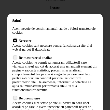
Livrare
Returnarea produselor
Salut!
Termeni si conditii
Avem nevoie de consimtamantul tau de a folosi urmatoarele
Contact
cookies:
ANPC
Necesare
Aceste cookies sunt necesare pentru functionarea site-ului
Termeni si conditii
web si nu pot fi dezactivate
Politica de confidentialitate
De masurare si analiza
Aceste cookies ne permit sa numaram utilizatorii care
ANPC
viziteaza site-ul sau cat de accesat este un anumit element din
pagina – rapoarte statistice, precum si sa analizam
comportamentul tau pe site si alegerile pe care le-ai facut,
pentru a-ti oferi un continut personalizat conform
preferintelor tale. De asemenea, informatiile colectate ne
ajuta sa imbunatatim performanta site-ului si a
functionalitatilor acestuia.
De promovare
Aceste cookies sunt setate pe site-ul nostru in baza unor
acorduri pe care le avem incheiate cu partenerii nostri de
ABONARE LA NEWSLETTER