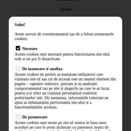
Livrare
Returnarea produselor
Salut!
Termeni si conditii
Avem nevoie de consimtamantul tau de a folosi urmatoarele
Contact
cookies:
ANPC
Necesare
Aceste cookies sunt necesare pentru functionarea site-ului
Termeni si conditii
web si nu pot fi dezactivate
Politica de confidentialitate
De masurare si analiza
Aceste cookies ne permit sa numaram utilizatorii care
ANPC
viziteaza site-ul sau cat de accesat este un anumit element din
pagina – rapoarte statistice, precum si sa analizam
comportamentul tau pe site si alegerile pe care le-ai facut,
pentru a-ti oferi un continut personalizat conform
preferintelor tale. De asemenea, informatiile colectate ne
ajuta sa imbunatatim performanta site-ului si a
functionalitatilor acestuia.
De promovare
Aceste cookies sunt setate pe site-ul nostru in baza unor
acorduri pe care le avem incheiate cu partenerii nostri de
ABONARE LA NEWSLETTER