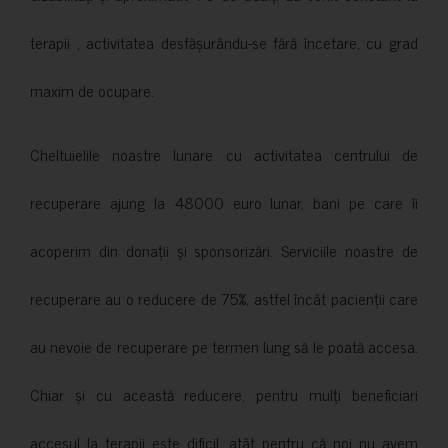
terapii , activitatea desfășurându-se fără încetare, cu grad
maxim de ocupare.
Cheltuielile noastre lunare cu activitatea centrului de
recuperare ajung la 48000 euro lunar, bani pe care îi
acoperim din donații și sponsorizări. Serviciile noastre de
recuperare au o reducere de 75%, astfel încât pacienții care
au nevoie de recuperare pe termen lung să le poată accesa.
Chiar și cu această reducere, pentru mulți beneficiari
accesul la terapii este dificil, atât pentru că noi nu avem