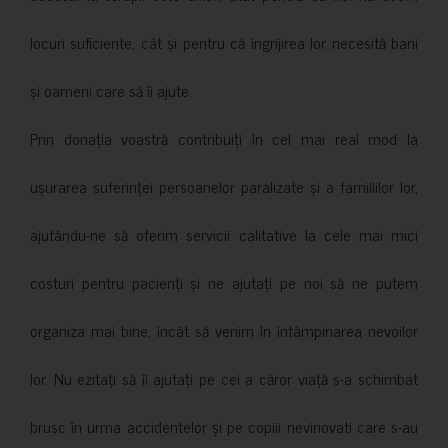
locuri suficiente, cât și pentru că îngrijirea lor necesită bani
și oameni care să îi ajute.
Prin donația voastră contribuiți în cel mai real mod la
ușurarea suferinței persoanelor paralizate și a familiilor lor,
ajutându-ne să oferim servicii calitative la cele mai mici
costuri pentru pacienți și ne ajutați pe noi să ne putem
organiza mai bine, încât să venim în întâmpinarea nevoilor
lor. Nu ezitați să îi ajutați pe cei a căror viață s-a schimbat
brusc în urma accidentelor și pe copiii nevinovati care s-au