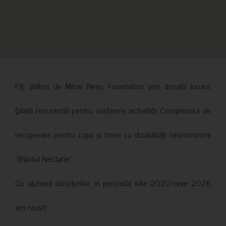
Fiți alături de Mihai Neșu Foundation prin donații lunare
(plată recurentă) pentru susținere activității Complexului de
recuperare pentru copii și tineri cu dizabilități neuromotorii
”Sfântul Nectarie”.
Cu ajutorul donatorilor, în perioada iulie 2020-iunie 2026
am reușit: