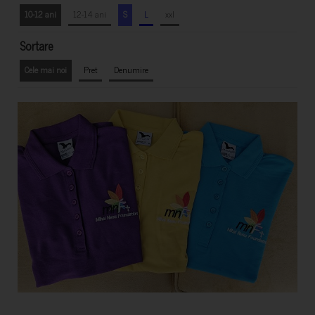
10-12 ani
12-14 ani
S
L
xxl
Sortare
Cele mai noi
Pret
Denumire