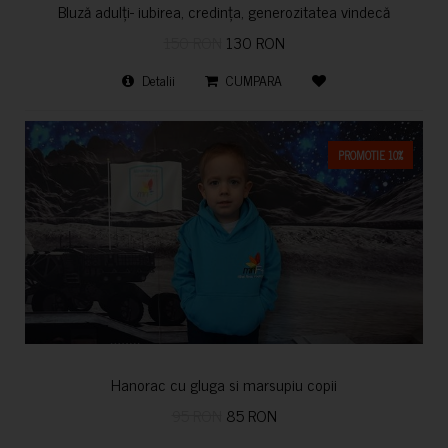
Bluză adulți- iubirea, credința, generozitatea vindecă
150 RON
130 RON
Detalii
CUMPARA
PROMOTIE 10%
Hanorac cu gluga si marsupiu copii
95 RON
85 RON