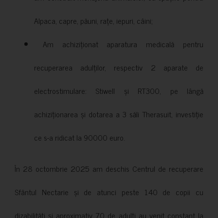
Alpaca, capre, păuni, rațe, iepuri, câini;
Am achiziționat aparatura medicală pentru
recuperarea adulților, respectiv 2 aparate de
electrostimulare: Stiwell și RT300, pe lângă
achiziționarea și dotarea a 3 săli Therasuit, investiție
ce s-a ridicat la 90000 euro.
În 28 octombrie 2025 am deschis Centrul de recuperare
Sfântul Nectarie și de atunci peste 140 de copii cu
dizabilități și aproximativ 70 de adulți au venit constant la