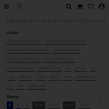
>
>
>
>
>
Toata oferta
XL
5/6 ani
1/2 ani
10-12 ani
S
culoare
Generozitatea vindecă- mov
Generozitatea vindecă- gri cenușă
Iubirea vindecă- culoarea untului
Iubirea vindecă- maro
Credința vindecă- albastru
Credința vindecă- vișiniu
Iubirea vindecă- roșu
Logo MNF- Cyclam
alb
albastru
roz
mov
baby pink
mentă
galben
verde
albastru deschis
gri
coral
albastru navy
Marime
x
XL
M
XS
5/6 ani
3/4 ani
1/2 ani
7/8 ani