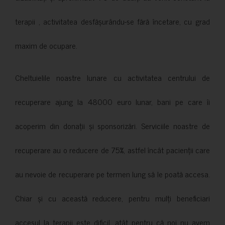
terapii , activitatea desfășurându-se fără încetare, cu grad
maxim de ocupare.
Cheltuielile noastre lunare cu activitatea centrului de
recuperare ajung la 48000 euro lunar, bani pe care îi
acoperim din donații și sponsorizări. Serviciile noastre de
recuperare au o reducere de 75%, astfel încât pacienții care
au nevoie de recuperare pe termen lung să le poată accesa.
Chiar și cu această reducere, pentru mulți beneficiari
accesul la terapii este dificil, atât pentru că noi nu avem