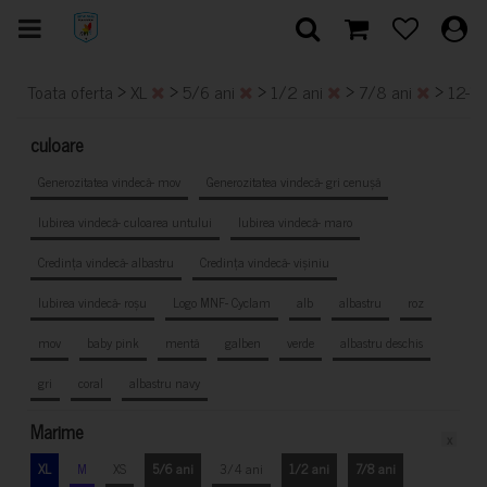
>
>
>
>
>
Toata oferta
XL
5/6 ani
1/2 ani
7/8 ani
12-14
culoare
Generozitatea vindecă- mov
Generozitatea vindecă- gri cenușă
Iubirea vindecă- culoarea untului
Iubirea vindecă- maro
Credința vindecă- albastru
Credința vindecă- vișiniu
Iubirea vindecă- roșu
Logo MNF- Cyclam
alb
albastru
roz
mov
baby pink
mentă
galben
verde
albastru deschis
gri
coral
albastru navy
Marime
x
XL
M
XS
5/6 ani
3/4 ani
1/2 ani
7/8 ani