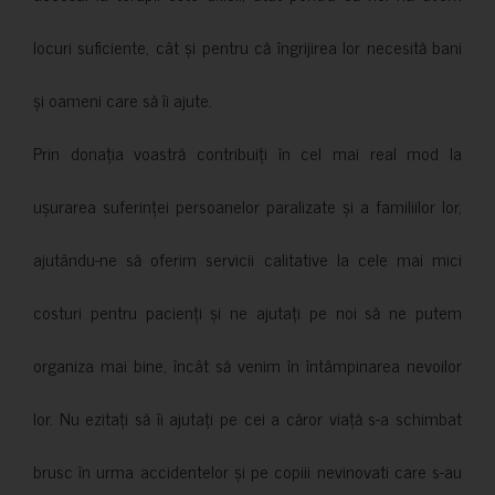
locuri suficiente, cât și pentru că îngrijirea lor necesită bani
și oameni care să îi ajute.
Prin donația voastră contribuiți în cel mai real mod la
ușurarea suferinței persoanelor paralizate și a familiilor lor,
ajutându-ne să oferim servicii calitative la cele mai mici
costuri pentru pacienți și ne ajutați pe noi să ne putem
organiza mai bine, încât să venim în întâmpinarea nevoilor
lor. Nu ezitați să îi ajutați pe cei a căror viață s-a schimbat
brusc în urma accidentelor și pe copiii nevinovati care s-au