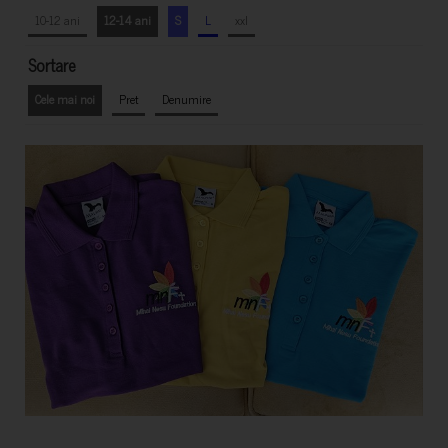
10-12 ani
12-14 ani
S
L
xxl
Sortare
Cele mai noi
Pret
Denumire