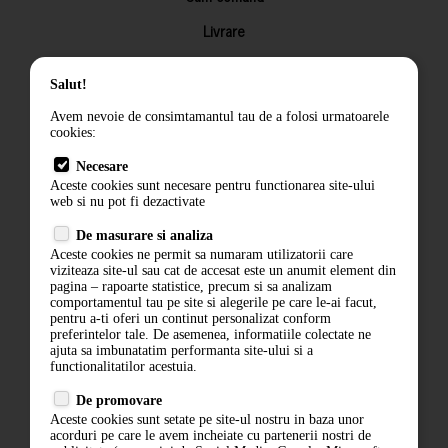
Livrare
Returnarea produselor
Salut!
Termeni si conditii
Avem nevoie de consimtamantul tau de a folosi urmatoarele
Contact
cookies:
ANPC
Necesare
Aceste cookies sunt necesare pentru functionarea site-ului
Termeni si conditii
web si nu pot fi dezactivate
Politica de confidentialitate
De masurare si analiza
Aceste cookies ne permit sa numaram utilizatorii care
ANPC
viziteaza site-ul sau cat de accesat este un anumit element din
pagina – rapoarte statistice, precum si sa analizam
comportamentul tau pe site si alegerile pe care le-ai facut,
pentru a-ti oferi un continut personalizat conform
preferintelor tale. De asemenea, informatiile colectate ne
ajuta sa imbunatatim performanta site-ului si a
functionalitatilor acestuia.
De promovare
Aceste cookies sunt setate pe site-ul nostru in baza unor
acorduri pe care le avem incheiate cu partenerii nostri de
ABONARE LA NEWSLETTER