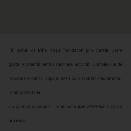
Fiți alături de Mihai Neșu Foundation prin donații lunare
(plată recurentă) pentru susținere activității Complexului de
recuperare pentru copii și tineri cu dizabilități neuromotorii
”Sfântul Nectarie”.
Cu ajutorul donatorilor, în perioada iulie 2020-iunie 2026
am reușit: