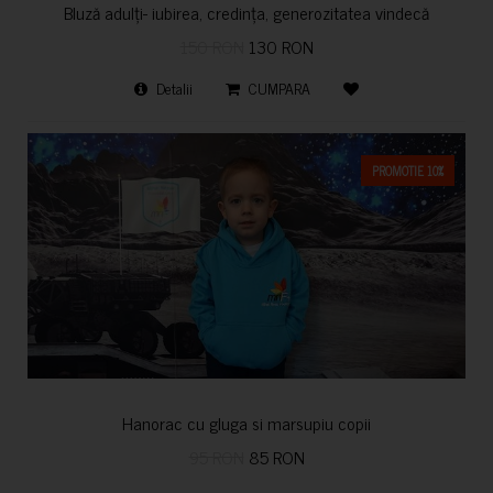
Bluză adulți- iubirea, credința, generozitatea vindecă
150 RON
130 RON
Detalii
CUMPARA
PROMOTIE 10%
Hanorac cu gluga si marsupiu copii
95 RON
85 RON