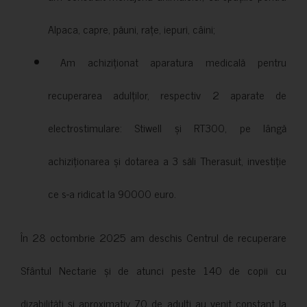
Alpaca, capre, păuni, rațe, iepuri, câini;
Am achiziționat aparatura medicală pentru
recuperarea adulților, respectiv 2 aparate de
electrostimulare: Stiwell și RT300, pe lângă
achiziționarea și dotarea a 3 săli Therasuit, investiție
ce s-a ridicat la 90000 euro.
În 28 octombrie 2025 am deschis Centrul de recuperare
Sfântul Nectarie și de atunci peste 140 de copii cu
dizabilități și aproximativ 70 de adulți au venit constant la