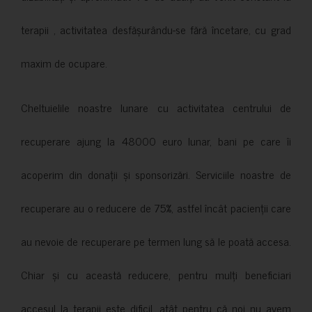
terapii , activitatea desfășurându-se fără încetare, cu grad
maxim de ocupare.
Cheltuielile noastre lunare cu activitatea centrului de
recuperare ajung la 48000 euro lunar, bani pe care îi
acoperim din donații și sponsorizări. Serviciile noastre de
recuperare au o reducere de 75%, astfel încât pacienții care
au nevoie de recuperare pe termen lung să le poată accesa.
Chiar și cu această reducere, pentru mulți beneficiari
accesul la terapii este dificil, atât pentru că noi nu avem