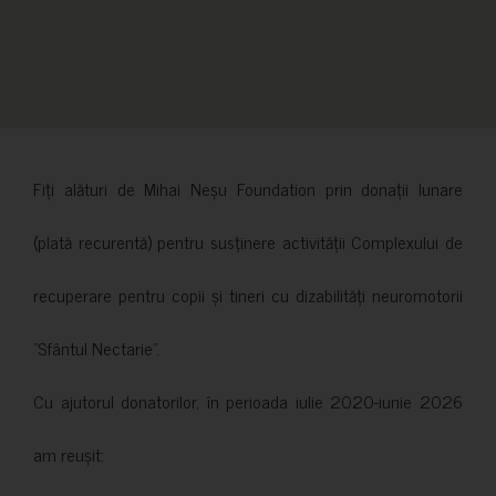
Fiți alături de Mihai Neșu Foundation prin donații lunare
(plată recurentă) pentru susținere activității Complexului de
recuperare pentru copii și tineri cu dizabilități neuromotorii
”Sfântul Nectarie”.
Cu ajutorul donatorilor, în perioada iulie 2020-iunie 2026
am reușit: