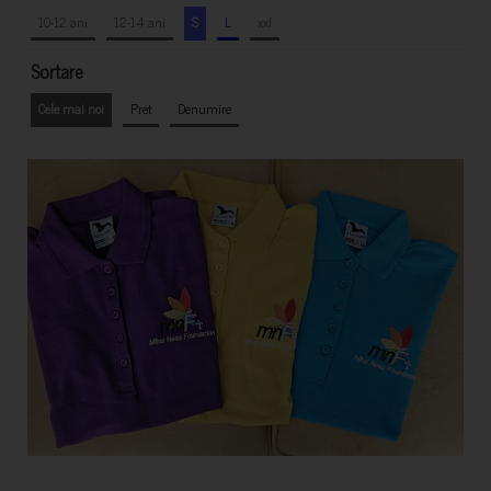
10-12 ani
12-14 ani
S
L
xxl
Sortare
Cele mai noi
Pret
Denumire