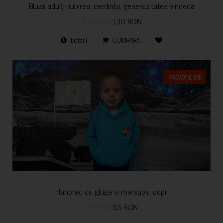
Bluză adulți- iubirea, credința, generozitatea vindecă
150 RON
130 RON
Detalii
CUMPARA
PROMOTIE 10%
Hanorac cu gluga si marsupiu copii
95 RON
85 RON