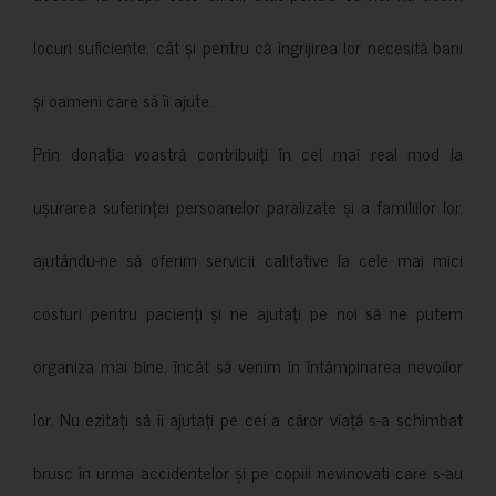
locuri suficiente, cât și pentru că îngrijirea lor necesită bani
și oameni care să îi ajute.
Prin donația voastră contribuiți în cel mai real mod la
ușurarea suferinței persoanelor paralizate și a familiilor lor,
ajutându-ne să oferim servicii calitative la cele mai mici
costuri pentru pacienți și ne ajutați pe noi să ne putem
organiza mai bine, încât să venim în întâmpinarea nevoilor
lor. Nu ezitați să îi ajutați pe cei a căror viață s-a schimbat
brusc în urma accidentelor și pe copiii nevinovati care s-au