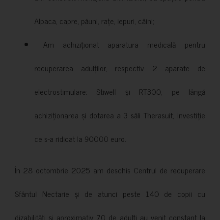
Alpaca, capre, păuni, rațe, iepuri, câini;
Am achiziționat aparatura medicală pentru
recuperarea adulților, respectiv 2 aparate de
electrostimulare: Stiwell și RT300, pe lângă
achiziționarea și dotarea a 3 săli Therasuit, investiție
ce s-a ridicat la 90000 euro.
În 28 octombrie 2025 am deschis Centrul de recuperare
Sfântul Nectarie și de atunci peste 140 de copii cu
dizabilități și aproximativ 70 de adulți au venit constant la