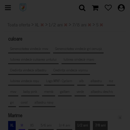
>
>
>
>
Toata oferta
XL
1/2 ani
7/8 ani
S
culoare
Generozitatea vindecă- mov
Generozitatea vindecă- gri cenușă
Iubirea vindecă- culoarea untului
Iubirea vindecă- maro
Credința vindecă- albastru
Credința vindecă- vișiniu
Iubirea vindecă- roșu
Logo MNF- Cyclam
alb
albastru
roz
mov
baby pink
mentă
galben
verde
albastru deschis
gri
coral
albastru navy
Marime
x
XL
M
XS
5/6 ani
3/4 ani
1/2 ani
7/8 ani