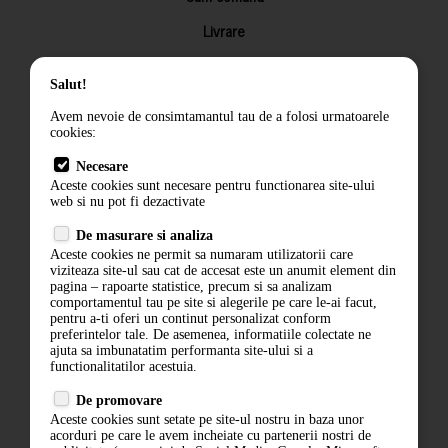
Livrare
Returnarea produselor
Salut!
Termeni si conditii
Avem nevoie de consimtamantul tau de a folosi urmatoarele
Contact
cookies:
ANPC
Necesare
Aceste cookies sunt necesare pentru functionarea site-ului
Termeni si conditii
web si nu pot fi dezactivate
Politica de confidentialitate
De masurare si analiza
Aceste cookies ne permit sa numaram utilizatorii care
ANPC
viziteaza site-ul sau cat de accesat este un anumit element din
pagina – rapoarte statistice, precum si sa analizam
comportamentul tau pe site si alegerile pe care le-ai facut,
pentru a-ti oferi un continut personalizat conform
preferintelor tale. De asemenea, informatiile colectate ne
ajuta sa imbunatatim performanta site-ului si a
functionalitatilor acestuia.
De promovare
Aceste cookies sunt setate pe site-ul nostru in baza unor
acorduri pe care le avem incheiate cu partenerii nostri de
ABONARE LA NEWSLETTER