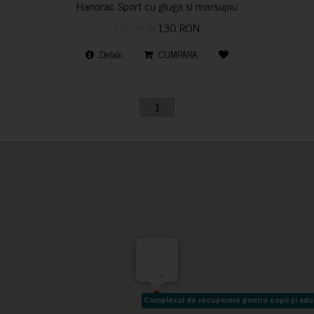
Hanorac Sport cu gluga si marsupiu
170 RON
130 RON
Detalii
CUMPARA
1
-
Complexul de recuperare pentru copii și adult
Complexul de recuperare pentru copii și adult