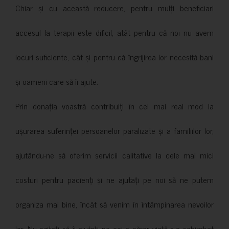
Chiar și cu această reducere, pentru mulți beneficiari
accesul la terapii este dificil, atât pentru că noi nu avem
locuri suficiente, cât și pentru că îngrijirea lor necesită bani
și oameni care să îi ajute.
Prin donația voastră contribuiți în cel mai real mod la
ușurarea suferinței persoanelor paralizate și a familiilor lor,
ajutându-ne să oferim servicii calitative la cele mai mici
costuri pentru pacienți și ne ajutați pe noi să ne putem
organiza mai bine, încât să venim în întâmpinarea nevoilor
lor. Nu ezitați să îi ajutați pe cei a căror viață s-a schimbat