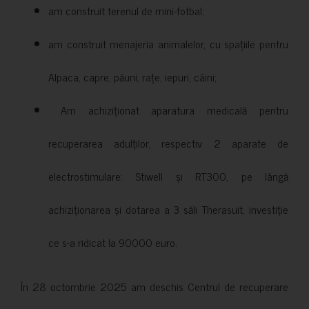
am construit terenul de mini-fotbal;
am construit menajeria animalelor, cu spațiile pentru
Alpaca, capre, păuni, rațe, iepuri, câini;
Am achiziționat aparatura medicală pentru
recuperarea adulților, respectiv 2 aparate de
electrostimulare: Stiwell și RT300, pe lângă
achiziționarea și dotarea a 3 săli Therasuit, investiție
ce s-a ridicat la 90000 euro.
În 28 octombrie 2025 am deschis Centrul de recuperare