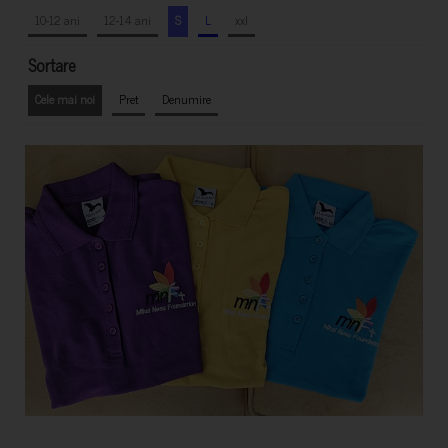
10-12 ani
12-14 ani
S
L
xxl
Sortare
Cele mai noi
Pret
Denumire