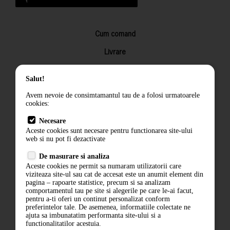
Cum comand
Livrare
Returnarea produselor
Salut!
Termeni si conditii
Avem nevoie de consimtamantul tau de a folosi urmatoarele
Contact
cookies:
ANPC
Necesare
Aceste cookies sunt necesare pentru functionarea site-ului
Termeni si conditii
web si nu pot fi dezactivate
De masurare si analiza
Politica de confidentialitate
Aceste cookies ne permit sa numaram utilizatorii care
viziteaza site-ul sau cat de accesat este un anumit element din
ANPC
pagina – rapoarte statistice, precum si sa analizam
comportamentul tau pe site si alegerile pe care le-ai facut,
pentru a-ti oferi un continut personalizat conform
preferintelor tale. De asemenea, informatiile colectate ne
ajuta sa imbunatatim performanta site-ului si a
functionalitatilor acestuia.