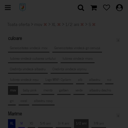
>
>
>
>
Toata oferta
mov
XL
1/2 ani
S
culoare
x
Generozitatea vindecă- mov
Generozitatea vindecă- gri cenușă
Iubirea vindecă- culoarea untului
Iubirea vindecă- maro
Credința vindecă- albastru
Credința vindecă- vișiniu
Iubirea vindecă- roșu
Logo MNF- Cyclam
alb
albastru
roz
mov
baby pink
mentă
galben
verde
albastru deschis
gri
coral
albastru navy
Marime
x
XL
M
XS
5/6 ani
3/4 ani
1/2 ani
7/8 ani