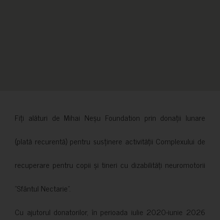
Fiți alături de Mihai Neșu Foundation prin donații lunare
(plată recurentă) pentru susținere activității Complexului de
recuperare pentru copii și tineri cu dizabilități neuromotorii
”Sfântul Nectarie”.
Cu ajutorul donatorilor, în perioada iulie 2020-iunie 2026