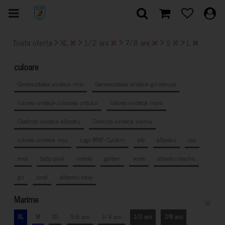
>
>
>
>
>
Toata oferta
XL
1/2 ani
7/8 ani
S
L
culoare
Generozitatea vindecă- mov
Generozitatea vindecă- gri cenușă
Iubirea vindecă- culoarea untului
Iubirea vindecă- maro
Credința vindecă- albastru
Credința vindecă- vișiniu
Iubirea vindecă- roșu
Logo MNF- Cyclam
alb
albastru
roz
mov
baby pink
mentă
galben
verde
albastru deschis
gri
coral
albastru navy
Marime
x
XL
M
XS
5/6 ani
3/4 ani
1/2 ani
7/8 ani