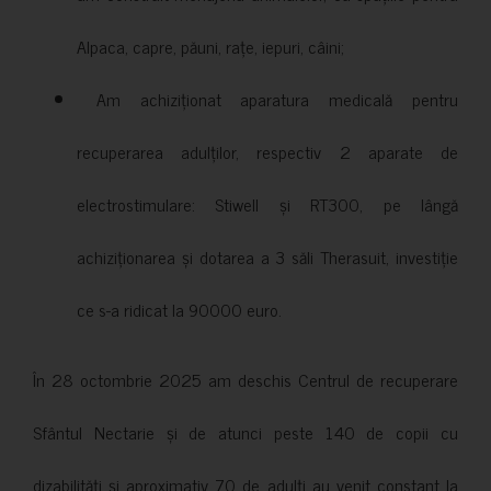
Alpaca, capre, păuni, rațe, iepuri, câini;
Am achiziționat aparatura medicală pentru
recuperarea adulților, respectiv 2 aparate de
electrostimulare: Stiwell și RT300, pe lângă
achiziționarea și dotarea a 3 săli Therasuit, investiție
ce s-a ridicat la 90000 euro.
În 28 octombrie 2025 am deschis Centrul de recuperare
Sfântul Nectarie și de atunci peste 140 de copii cu
dizabilități și aproximativ 70 de adulți au venit constant la