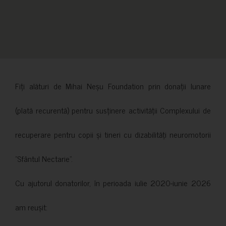
Fiți alături de Mihai Neșu Foundation prin donații lunare
(plată recurentă) pentru susținere activității Complexului de
recuperare pentru copii și tineri cu dizabilități neuromotorii
”Sfântul Nectarie”.
Cu ajutorul donatorilor, în perioada iulie 2020-iunie 2026
am reușit: