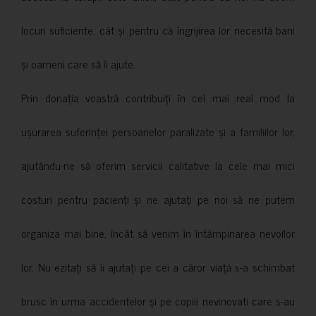
locuri suficiente, cât și pentru că îngrijirea lor necesită bani
și oameni care să îi ajute.
Prin donația voastră contribuiți în cel mai real mod la
ușurarea suferinței persoanelor paralizate și a familiilor lor,
ajutându-ne să oferim servicii calitative la cele mai mici
costuri pentru pacienți și ne ajutați pe noi să ne putem
organiza mai bine, încât să venim în întâmpinarea nevoilor
lor. Nu ezitați să îi ajutați pe cei a căror viață s-a schimbat
brusc în urma accidentelor și pe copiii nevinovati care s-au