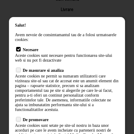
Livrare
Returnarea produselor
Salut!
Termeni si conditii
Avem nevoie de consimtamantul tau de a folosi urmatoarele
Contact
cookies:
ANPC
Necesare
Aceste cookies sunt necesare pentru functionarea site-ului
Termeni si conditii
web si nu pot fi dezactivate
Politica de confidentialitate
De masurare si analiza
Aceste cookies ne permit sa numaram utilizatorii care
ANPC
viziteaza site-ul sau cat de accesat este un anumit element din
pagina – rapoarte statistice, precum si sa analizam
comportamentul tau pe site si alegerile pe care le-ai facut,
pentru a-ti oferi un continut personalizat conform
preferintelor tale. De asemenea, informatiile colectate ne
ajuta sa imbunatatim performanta site-ului si a
functionalitatilor acestuia.
De promovare
Aceste cookies sunt setate pe site-ul nostru in baza unor
acorduri pe care le avem incheiate cu partenerii nostri de
ABONARE LA NEWSLETTER