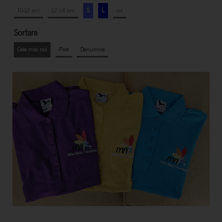
10-12 ani
12-14 ani
S
L
xxl
Sortare
Cele mai noi
Pret
Denumire