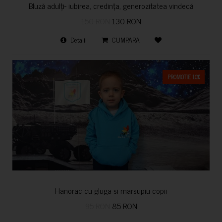
Bluză adulți- iubirea, credința, generozitatea vindecă
150 RON
130 RON
Detalii
CUMPARA
PROMOTIE 10%
Hanorac cu gluga si marsupiu copii
95 RON
85 RON