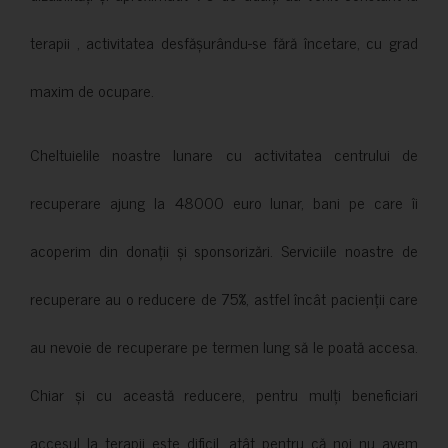
terapii , activitatea desfășurându-se fără încetare, cu grad
maxim de ocupare.
Cheltuielile noastre lunare cu activitatea centrului de
recuperare ajung la 48000 euro lunar, bani pe care îi
acoperim din donații și sponsorizări. Serviciile noastre de
recuperare au o reducere de 75%, astfel încât pacienții care
au nevoie de recuperare pe termen lung să le poată accesa.
Chiar și cu această reducere, pentru mulți beneficiari
accesul la terapii este dificil, atât pentru că noi nu avem