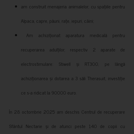
am construit menajeria animalelor, cu spațiile pentru
Alpaca, capre, păuni, rațe, iepuri, câini;
Am achiziționat aparatura medicală pentru
recuperarea adulților, respectiv 2 aparate de
electrostimulare: Stiwell și RT300, pe lângă
achiziționarea și dotarea a 3 săli Therasuit, investiție
ce s-a ridicat la 90000 euro.
În 28 octombrie 2025 am deschis Centrul de recuperare
Sfântul Nectarie și de atunci peste 140 de copii cu