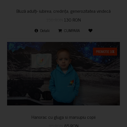
Bluză adulți- iubirea, credința, generozitatea vindecă
150 RON
130 RON
Detalii
CUMPARA
PROMOTIE 10%
Hanorac cu gluga si marsupiu copii
95 RON
85 RON