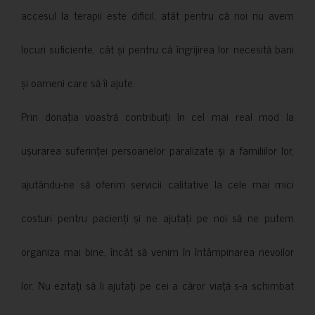
accesul la terapii este dificil, atât pentru că noi nu avem
locuri suficiente, cât și pentru că îngrijirea lor necesită bani
și oameni care să îi ajute.
Prin donația voastră contribuiți în cel mai real mod la
ușurarea suferinței persoanelor paralizate și a familiilor lor,
ajutându-ne să oferim servicii calitative la cele mai mici
costuri pentru pacienți și ne ajutați pe noi să ne putem
organiza mai bine, încât să venim în întâmpinarea nevoilor
lor. Nu ezitați să îi ajutați pe cei a căror viață s-a schimbat