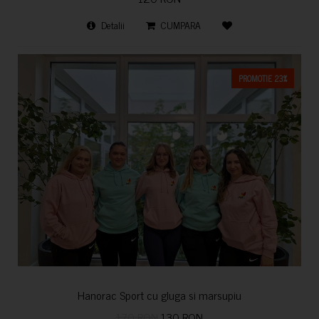
Detalii
CUMPARA
PROMOTIE 23%
Hanorac Sport cu gluga si marsupiu
170 RON
130 RON