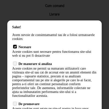
Cum comand
Livrare
Returnarea produselor
Salut!
Termeni si conditii
Avem nevoie de consimtamantul tau de a folosi urmatoarele
Contact
cookies:
ANPC
Necesare
Aceste cookies sunt necesare pentru functionarea site-ului
Termeni si conditii
web si nu pot fi dezactivate
De masurare si analiza
Politica de confidentialitate
Aceste cookies ne permit sa numaram utilizatorii care
viziteaza site-ul sau cat de accesat este un anumit element din
ANPC
pagina – rapoarte statistice, precum si sa analizam
comportamentul tau pe site si alegerile pe care le-ai facut,
pentru a-ti oferi un continut personalizat conform
preferintelor tale. De asemenea, informatiile colectate ne
ajuta sa imbunatatim performanta site-ului si a
functionalitatilor acestuia.
De promovare
Aceste cookies sunt setate pe site-ul nostru in baza unor