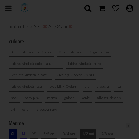
>
>
Toata oferta
XL
1/2 ani
culoare
Generozitatea vindecă- mov
Generozitatea vindecă- gri cenușă
Iubirea vindecă- culoarea untului
Iubirea vindecă- maro
Credința vindecă- albastru
Credința vindecă- vișiniu
Iubirea vindecă- roșu
Logo MNF- Cyclam
alb
albastru
roz
mov
baby pink
mentă
galben
verde
albastru deschis
gri
coral
albastru navy
Marime
x
XL
M
XS
5/6 ani
3/4 ani
1/2 ani
7/8 ani