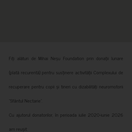
Fiți alături de Mihai Neșu Foundation prin donații lunare
(plată recurentă) pentru susținere activității Complexului de
recuperare pentru copii și tineri cu dizabilități neuromotorii
”Sfântul Nectarie”.
Cu ajutorul donatorilor, în perioada iulie 2020-iunie 2026
am reușit: