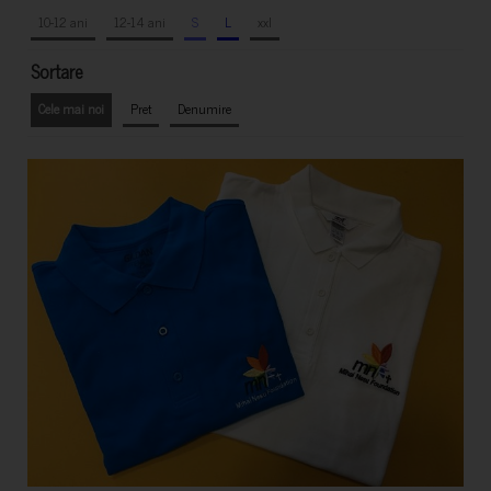
10-12 ani
12-14 ani
S
L
xxl
Sortare
Cele mai noi
Pret
Denumire