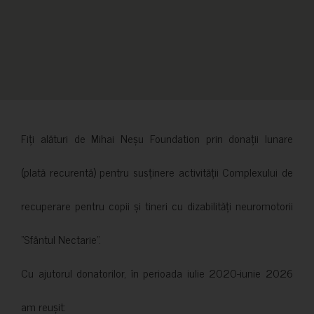
Fiți alături de Mihai Neșu Foundation prin donații lunare
(plată recurentă) pentru susținere activității Complexului de
recuperare pentru copii și tineri cu dizabilități neuromotorii
”Sfântul Nectarie”.
Cu ajutorul donatorilor, în perioada iulie 2020-iunie 2026
am reușit: