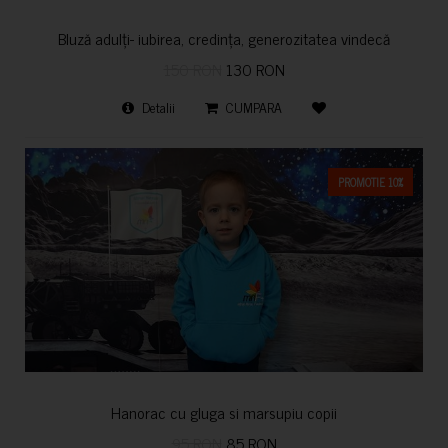
Bluză adulți- iubirea, credința, generozitatea vindecă
150 RON
130 RON
Detalii
CUMPARA
PROMOTIE 10%
Hanorac cu gluga si marsupiu copii
95 RON
85 RON