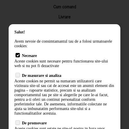
Cum comand
Livrare
Returnarea produselor
Salut!
Termeni si conditii
Avem nevoie de consimtamantul tau de a folosi urmatoarele
Contact
cookies:
ANPC
Necesare
Aceste cookies sunt necesare pentru functionarea site-ului
Termeni si conditii
web si nu pot fi dezactivate
De masurare si analiza
Politica de confidentialitate
Aceste cookies ne permit sa numaram utilizatorii care
viziteaza site-ul sau cat de accesat este un anumit element din
ANPC
pagina – rapoarte statistice, precum si sa analizam
comportamentul tau pe site si alegerile pe care le-ai facut,
pentru a-ti oferi un continut personalizat conform
preferintelor tale. De asemenea, informatiile colectate ne
ajuta sa imbunatatim performanta site-ului si a
functionalitatilor acestuia.
De promovare
Aceste cookies sunt setate pe site-ul nostru in baza unor