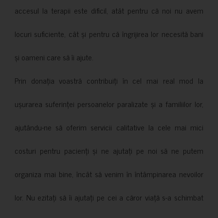
accesul la terapii este dificil, atât pentru că noi nu avem
locuri suficiente, cât și pentru că îngrijirea lor necesită bani
și oameni care să îi ajute.
Prin donația voastră contribuiți în cel mai real mod la
ușurarea suferinței persoanelor paralizate și a familiilor lor,
ajutându-ne să oferim servicii calitative la cele mai mici
costuri pentru pacienți și ne ajutați pe noi să ne putem
organiza mai bine, încât să venim în întâmpinarea nevoilor
lor. Nu ezitați să îi ajutați pe cei a căror viață s-a schimbat