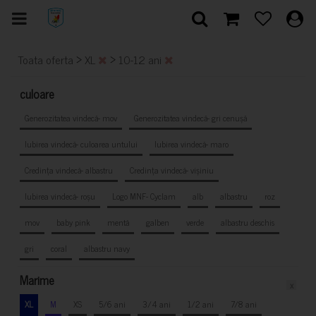
>
>
Toata oferta
XL
10-12 ani
culoare
Generozitatea vindecă- mov
Generozitatea vindecă- gri cenușă
Iubirea vindecă- culoarea untului
Iubirea vindecă- maro
Credința vindecă- albastru
Credința vindecă- vișiniu
Iubirea vindecă- roșu
Logo MNF- Cyclam
alb
albastru
roz
mov
baby pink
mentă
galben
verde
albastru deschis
gri
coral
albastru navy
Marime
x
XL
M
XS
5/6 ani
3/4 ani
1/2 ani
7/8 ani