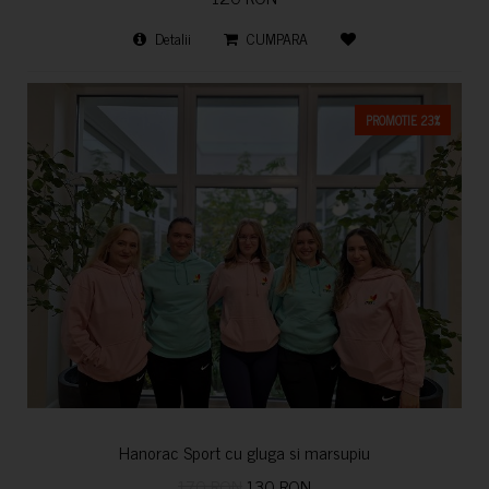
Detalii
CUMPARA
PROMOTIE 23%
Hanorac Sport cu gluga si marsupiu
170 RON
130 RON