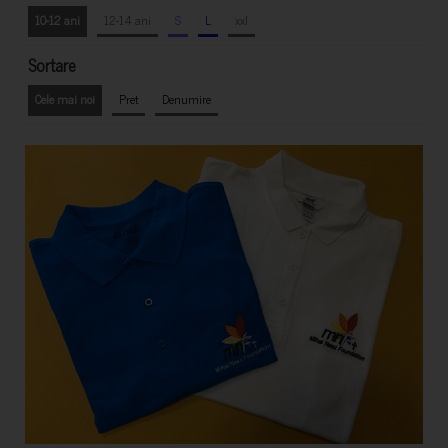
10-12 ani
12-14 ani
S
L
xxl
Sortare
Cele mai noi
Pret
Denumire