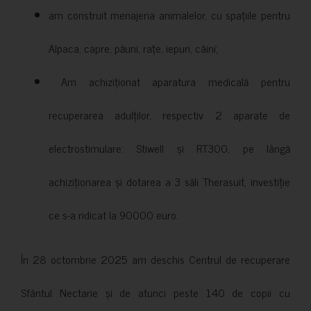
am construit menajeria animalelor, cu spațiile pentru
Alpaca, capre, păuni, rațe, iepuri, câini;
Am achiziționat aparatura medicală pentru
recuperarea adulților, respectiv 2 aparate de
electrostimulare: Stiwell și RT300, pe lângă
achiziționarea și dotarea a 3 săli Therasuit, investiție
ce s-a ridicat la 90000 euro.
În 28 octombrie 2025 am deschis Centrul de recuperare
Sfântul Nectarie și de atunci peste 140 de copii cu