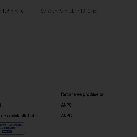
info@mnf.ro
Str. Aron Pumnul, nr 19, Cihei
Returnarea produselor
t
ANPC
a de confidentialitate
ANPC