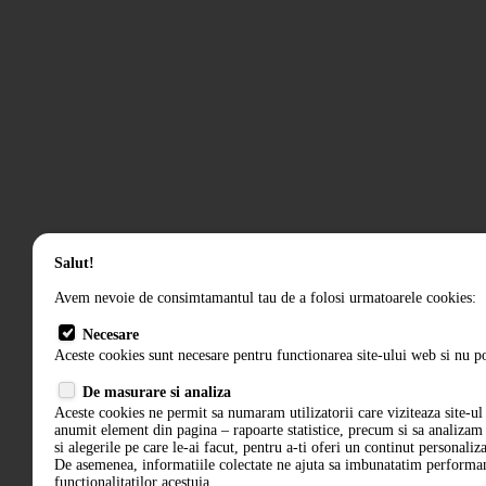
Salut!
Avem nevoie de consimtamantul tau de a folosi urmatoarele cookies:
Necesare
Aceste cookies sunt necesare pentru functionarea site-ului web si nu po
De masurare si analiza
Aceste cookies ne permit sa numaram utilizatorii care viziteaza site-ul 
anumit element din pagina – rapoarte statistice, precum si sa analiza
si alegerile pe care le-ai facut, pentru a-ti oferi un continut personaliz
De asemenea, informatiile colectate ne ajuta sa imbunatatim performant
functionalitatilor acestuia.