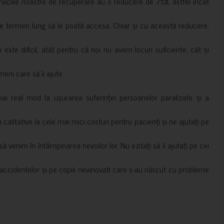
erviciile noastre de recuperare au o reducere de 75%, astfel încât
e termen lung să le poată accesa. Chiar și cu această reducere,
i este dificil, atât pentru că noi nu avem locuri suficiente, cât și
meni care să îi ajute.
mai real mod la ușurarea suferinței persoanelor paralizate și a
ii calitative la cele mai mici costuri pentru pacienți și ne ajutați pe
 venim în întâmpinarea nevoilor lor. Nu ezitați să îi ajutați pe cei
accidentelor și pe copiii nevinovati care s-au născut cu probleme