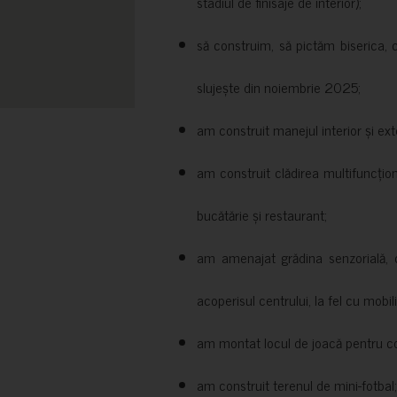
stadiul de finisaje de interior);
să construim, să pictăm biserica, 
slujește din noiembrie 2025;
am construit manejul interior și exte
am construit clădirea multifuncțio
bucătărie și restaurant;
am amenajat grădina senzorială, c
acoperisul centrului, la fel cu mobili
am montat locul de joacă pentru cop
am construit terenul de mini-fotbal;