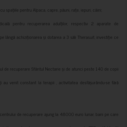
 spațiile pentru Alpaca, capre, păuni, rațe, iepuri, câini;
cală pentru recuperarea adulților, respectiv 2 aparate de
pe lângă achiziționarea și dotarea a 3 săli Therasuit, investiție ce
 de recuperare Sfântul Nectarie și de atunci peste 140 de copii
ți au venit constant la terapii , activitatea desfășurându-se fără
a centrului de recuperare ajung la 48000 euro lunar, bani pe care