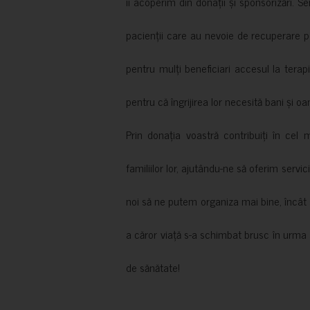
îi acoperim din donații și sponsorizări. S
pacienții care au nevoie de recuperare p
pentru mulți beneficiari accesul la terapi
pentru că îngrijirea lor necesită bani și oa
Prin donația voastră contribuiți în cel 
familiilor lor, ajutându-ne să oferim servic
noi să ne putem organiza mai bine, încât să
a căror viață s-a schimbat brusc în urma 
de sănătate!