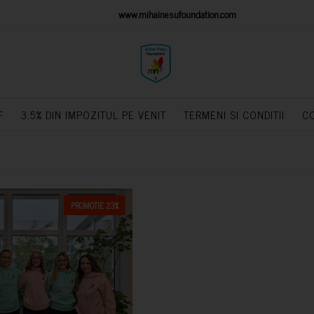
IONS PLATFORM
www.mihainesufoundation.com
powere
F
3.5% DIN IMPOZITUL PE VENIT
TERMENI SI CONDITII
C
PROMOTIE 23%
CUMPARA