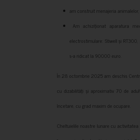
am construit menajeria animalelor, cu
Am achiziționat aparatura medi
electrostimulare: Stiwell și RT300, 
s-a ridicat la 90000 euro.
În 28 octombrie 2025 am deschis Centrul
cu dizabilități și aproximativ 70 de adul
încetare, cu grad maxim de ocupare.
Cheltuielile noastre lunare cu activitate