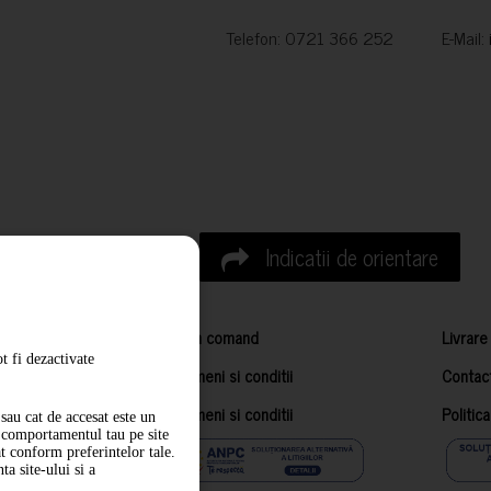
Telefon: 0721 366 252 E-Mail:
Indicatii de orientare
Cum comand
Livrare
t fi dezactivate
Termeni si conditii
Contac
Termeni si conditii
Politic
sau cat de accesat este un
m comportamentul tau pe site
at conform preferintelor tale.
a site-ului si a