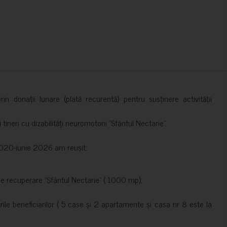
in donații lunare (plată recurentă) pentru susținere activității
ineri cu dizabilități neuromotorii ”Sfântul Nectarie”.
e 2020-iunie 2026 am reușit:
de recuperare ”Sfântul Nectarie” ( 1000 mp);
le beneficiarilor ( 5 case și 2 apartamente și casa nr 8 este la