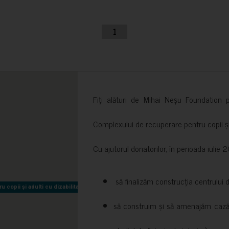
1
Fiți alături de Mihai Neșu Foundation pr
Complexului de recuperare pentru copii și t
Cu ajutorul donatorilor, în perioada iuli
să finalizăm construcția centrului 
copii și adulti cu dizabilitati neuromotorii Sfântul Nectarie
copii și adulti cu dizabilitati neuromotorii Sfântul Nectarie
să construim și să amenajăm cazări