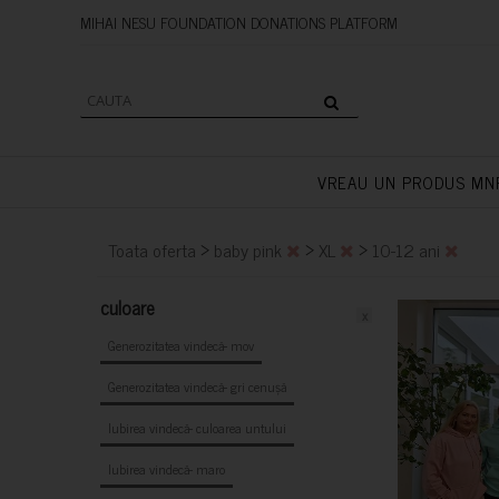
MIHAI NESU FOUNDATION DONAT
VREAU UN PRODUS MN
>
>
>
Toata oferta
baby pink
XL
10-12 ani
culoare
x
Generozitatea vindecă- mov
Generozitatea vindecă- gri cenușă
Iubirea vindecă- culoarea untului
Iubirea vindecă- maro