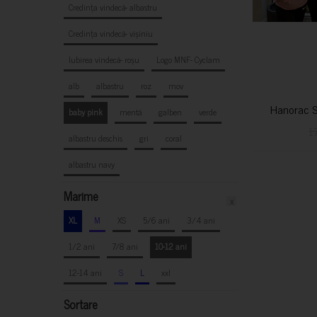
Credința vindecă- albastru
Credința vindecă- vișiniu
Iubirea vindecă- roșu
Logo MNF- Cyclam
alb
albastru
roz
mov
Hanorac S
baby pink
mentă
galben
verde
1
albastru deschis
gri
coral
albastru navy
Marime
x
XL
M
XS
5/6 ani
3/4 ani
1/2 ani
7/8 ani
10-12 ani
12-14 ani
S
L
xxl
Sortare