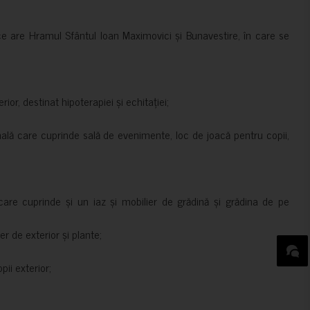
ce are Hramul Sfântul Ioan Maximovici și Bunavestire, în care se
rior, destinat hipoterapiei și echitației;
nală care cuprinde sală de evenimente, loc de joacă pentru copii,
are cuprinde și un iaz și mobilier de grădină și grădina de pe
er de exterior și plante;
ii exterior;