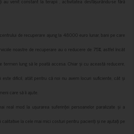
ți au venit constant la terapii , activitatea desfășurându-se fără
a centrului de recuperare ajung la 48000 euro lunar, bani pe care
erviciile noastre de recuperare au o reducere de 75%, astfel încât
e termen lung să le poată accesa. Chiar și cu această reducere,
i este dificil, atât pentru că noi nu avem locuri suficiente, cât și
meni care să îi ajute.
mai real mod la ușurarea suferinței persoanelor paralizate și a
ii calitative la cele mai mici costuri pentru pacienți și ne ajutați pe