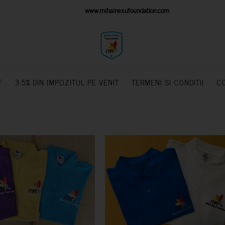
IONS PLATFORM
www.mihainesufoundation.com
powere
F
3.5% DIN IMPOZITUL PE VENIT
TERMENI SI CONDITII
C
CUMPARA
CUMPARA