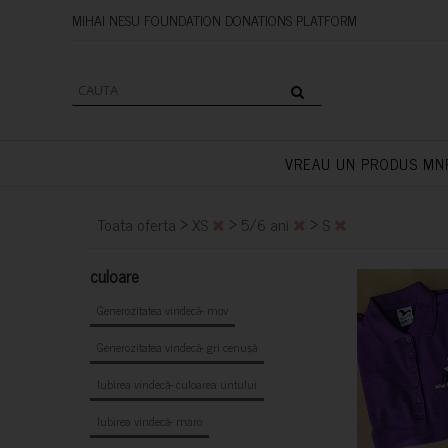
MIHAI NESU FOUNDATION DONAT
VREAU UN PRODUS MN
>
>
>
Toata oferta
XS
5/6 ani
S
culoare
Generozitatea vindecă- mov
Generozitatea vindecă- gri cenușă
Iubirea vindecă- culoarea untului
Iubirea vindecă- maro