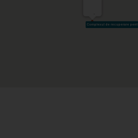
-
Complexul de recuperare pentru 
Complexul de recuperare pentru 