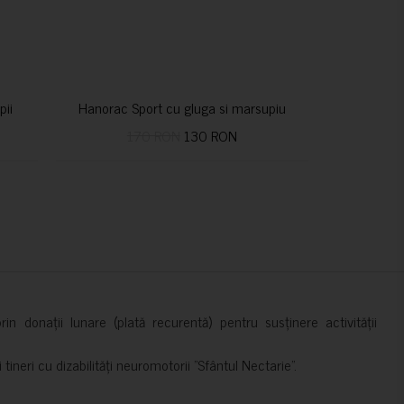
pii
Hanorac Sport cu gluga si marsupiu
170 RON
130 RON
in donații lunare (plată recurentă) pentru susținere activității
ineri cu dizabilități neuromotorii ”Sfântul Nectarie”.