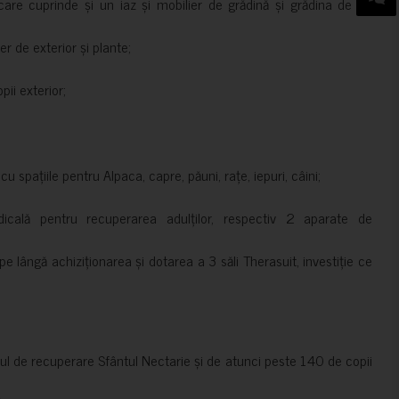
are cuprinde și un iaz și mobilier de grădină și grădina de pe
er de exterior și plante;
ii exterior;
 spațiile pentru Alpaca, capre, păuni, rațe, iepuri, câini;
cală pentru recuperarea adulților, respectiv 2 aparate de
pe lângă achiziționarea și dotarea a 3 săli Therasuit, investiție ce
 de recuperare Sfântul Nectarie și de atunci peste 140 de copii