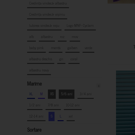
Credința vindecă- albastru
Credința vindecă- vișiniu
Iubirea vindecă- roșu
Logo MNF- Cyclam
alb
albastru
roz
mov
baby pink
mentă
galben
verde
albastru deschis
gri
coral
albastru navy
Marime
x
XL
M
XS
5/6 ani
3/4 ani
1/2 ani
7/8 ani
10-12 ani
12-14 ani
S
L
xxl
Sortare