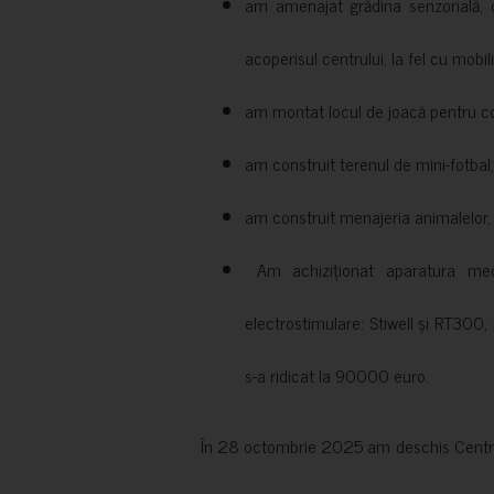
am amenajat grădina senzorială, c
acoperisul centrului, la fel cu mobili
am montat locul de joacă pentru cop
am construit terenul de mini-fotbal;
am construit menajeria animalelor, cu
Am achiziționat aparatura medi
electrostimulare: Stiwell și RT300, 
s-a ridicat la 90000 euro.
În 28 octombrie 2025 am deschis Centrul