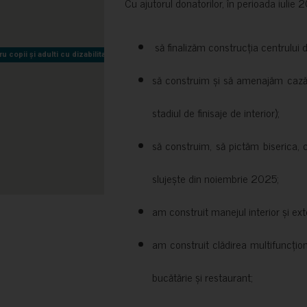
Cu ajutorul donatorilor, în perioada iuli
să finalizăm construcția centrului 
copii și adulti cu dizabilitati neuromotorii Sfântul Nectarie
copii și adulti cu dizabilitati neuromotorii Sfântul Nectarie
să construim și să amenajăm cazări
stadiul de finisaje de interior);
să construim, să pictăm biserica, 
slujește din noiembrie 2025;
am construit manejul interior și exte
am construit clădirea multifuncțio
bucătărie și restaurant;