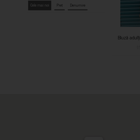
Cele mai noi
Pret
Denumire
Bluză adulț
1