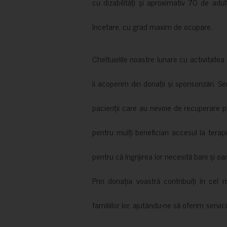
cu dizabilități și aproximativ 70 de adul
încetare, cu grad maxim de ocupare.
Cheltuielile noastre lunare cu activitate
îi acoperim din donații și sponsorizări. S
pacienții care au nevoie de recuperare p
pentru mulți beneficiari accesul la terapi
pentru că îngrijirea lor necesită bani și oa
Prin donația voastră contribuiți în cel 
familiilor lor, ajutându-ne să oferim servic