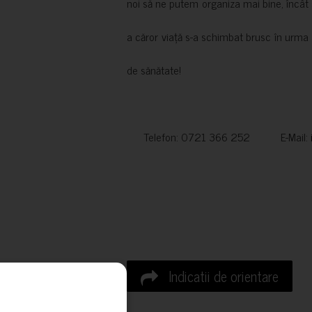
noi să ne putem organiza mai bine, încât să
a căror viață s-a schimbat brusc în urma 
de sănătate!
Telefon: 0721 366 252 E-Mail:
Indicatii de orientare