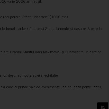
e 2020-iunie 2026 am reușit:
de recuperare ”Sfântul Nectarie” ( 1000 mp);
le beneficiarilor ( 5 case și 2 apartamente și casa nr 8 este la
ce are Hramul Sfântul Ioan Maximovici și Bunavestire, în care se
rior, destinat hipoterapiei și echitației;
nală care cuprinde sală de evenimente, loc de joacă pentru copii,