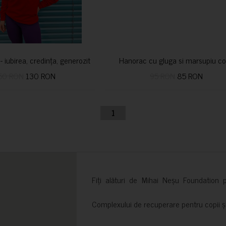
i- iubirea, credința, generozitatea vindecă
Hanorac cu gluga si marsupiu co
50 RON
130 RON
95 RON
85 RON
1
Fiți alături de Mihai Neșu Foundation pr
Complexului de recuperare pentru copii și t