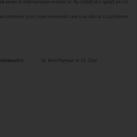
 venim în întâmpinarea nevoilor lor. Nu ezitați să îi ajutați pe cei
accidentelor și pe copiii nevinovati care s-au născut cu probleme
info@mnf.ro
Str. Aron Pumnul, nr 19, Cihei