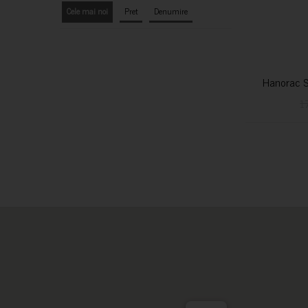
Cele mai noi
Pret
Denumire
Hanorac S
1