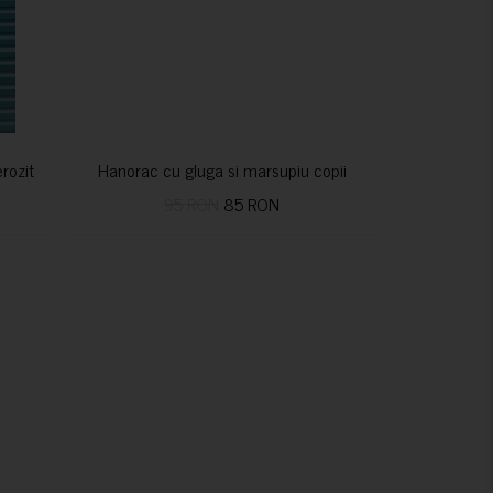
nerozitatea vindecă
Hanorac cu gluga si marsupiu copii
95 RON
85 RON