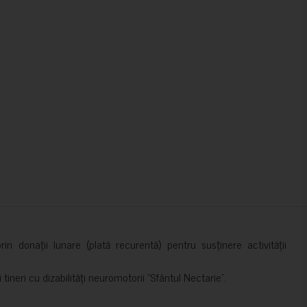
in donații lunare (plată recurentă) pentru susținere activității
ineri cu dizabilități neuromotorii ”Sfântul Nectarie”.