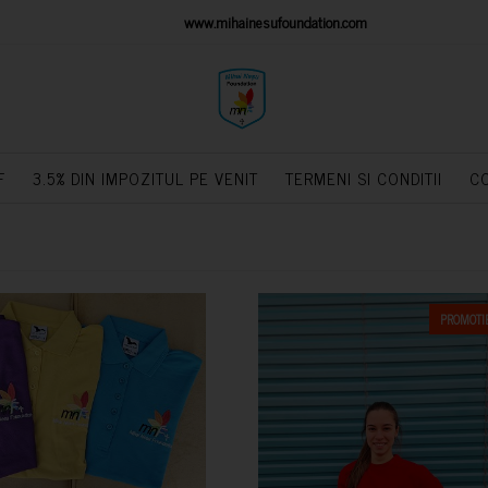
IONS PLATFORM
www.mihainesufoundation.com
powere
F
3.5% DIN IMPOZITUL PE VENIT
TERMENI SI CONDITII
C
PROMOTIE
CUMPARA
CUMPARA