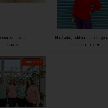
Tricou polo dama
Bluză adulți- iubirea, credința, ge
90 RON
150 RON
130 RON
PROMOTIE 23%
CUMPARA