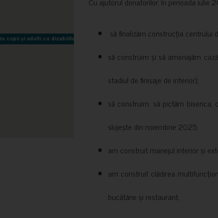
Cu ajutorul donatorilor, în perioada iuli
să finalizăm construcția centrului 
copii și adulti cu dizabilitati neuromotorii Sfântul Nectarie
copii și adulti cu dizabilitati neuromotorii Sfântul Nectarie
să construim și să amenajăm cazări
stadiul de finisaje de interior);
să construim, să pictăm biserica, 
slujește din noiembrie 2025;
am construit manejul interior și exte
am construit clădirea multifuncțio
bucătărie și restaurant;