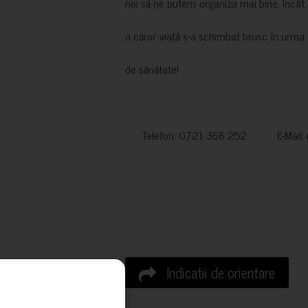
noi să ne putem organiza mai bine, încât să
a căror viață s-a schimbat brusc în urma 
de sănătate!
Telefon: 0721 366 252 E-Mail:
Indicatii de orientare