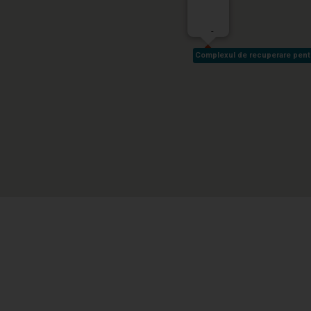
-
Complexul de recuperare pentru 
Complexul de recuperare pentru 