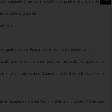
are cuprinde și un iaz și mobilier de grădină și grădina de pe
er de exterior și plante;
ii exterior;
 spațiile pentru Alpaca, capre, păuni, rațe, iepuri, câini;
cală pentru recuperarea adulților, respectiv 2 aparate de
pe lângă achiziționarea și dotarea a 3 săli Therasuit, investiție ce
 de recuperare Sfântul Nectarie și de atunci peste 140 de copii