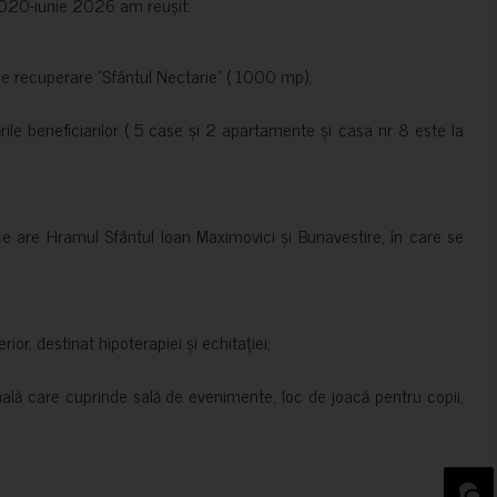
e 2020-iunie 2026 am reușit:
de recuperare ”Sfântul Nectarie” ( 1000 mp);
le beneficiarilor ( 5 case și 2 apartamente și casa nr 8 este la
ce are Hramul Sfântul Ioan Maximovici și Bunavestire, în care se
rior, destinat hipoterapiei și echitației;
nală care cuprinde sală de evenimente, loc de joacă pentru copii,