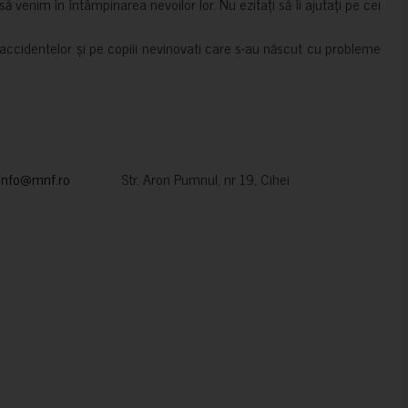
 venim în întâmpinarea nevoilor lor. Nu ezitați să îi ajutați pe cei
accidentelor și pe copiii nevinovati care s-au născut cu probleme
info@mnf.ro
Str. Aron Pumnul, nr 19, Cihei