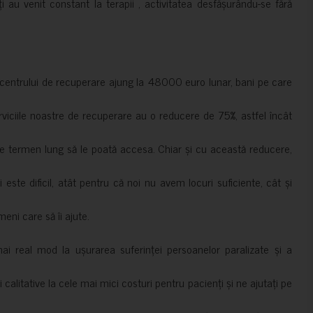
ți au venit constant la terapii , activitatea desfășurându-se fără
a centrului de recuperare ajung la 48000 euro lunar, bani pe care
erviciile noastre de recuperare au o reducere de 75%, astfel încât
e termen lung să le poată accesa. Chiar și cu această reducere,
i este dificil, atât pentru că noi nu avem locuri suficiente, cât și
meni care să îi ajute.
mai real mod la ușurarea suferinței persoanelor paralizate și a
ii calitative la cele mai mici costuri pentru pacienți și ne ajutați pe