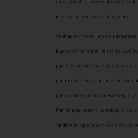
cu dizabilități și aproximativ 70 de adul
încetare, cu grad maxim de ocupare.
Cheltuielile noastre lunare cu activitate
îi acoperim din donații și sponsorizări. S
pacienții care au nevoie de recuperare p
pentru mulți beneficiari accesul la terapi
pentru că îngrijirea lor necesită bani și oa
Prin donația voastră contribuiți în cel 
familiilor lor, ajutându-ne să oferim servic