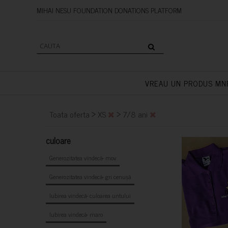
MIHAI NESU FOUNDATION DONAT
VREAU UN PRODUS MN
>
>
Toata oferta
XS
7/8 ani
culoare
Generozitatea vindecă- mov
Generozitatea vindecă- gri cenușă
Iubirea vindecă- culoarea untului
Iubirea vindecă- maro