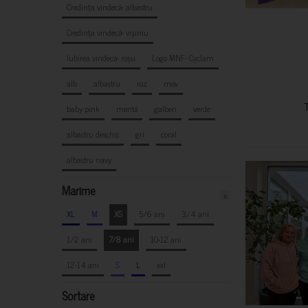
Credința vindecă- albastru
Credința vindecă- vișiniu
Iubirea vindecă- roșu
Logo MNF- Cyclam
alb
albastru
roz
mov
baby pink
mentă
galben
verde
albastru deschis
gri
coral
albastru navy
Marime
x
XL
M
XS
5/6 ani
3/4 ani
1/2 ani
7/8 ani
10-12 ani
12-14 ani
S
L
xxl
Sortare