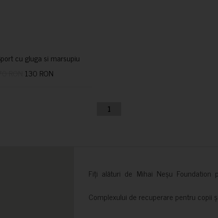
port cu gluga si marsupiu
70 RON
130 RON
1
Fiți alături de Mihai Neșu Foundation pr
Complexului de recuperare pentru copii și t