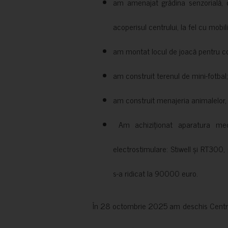
am amenajat grădina senzorială, c
acoperisul centrului, la fel cu mobili
am montat locul de joacă pentru cop
am construit terenul de mini-fotbal;
am construit menajeria animalelor, cu
Am achiziționat aparatura medi
electrostimulare: Stiwell și RT300, 
s-a ridicat la 90000 euro.
În 28 octombrie 2025 am deschis Centrul