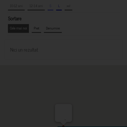
10-12 ani
12-14 ani
S
L
xxl
Sortare
Cele mai noi
Pret
Denumire
Nici un rezultat
-