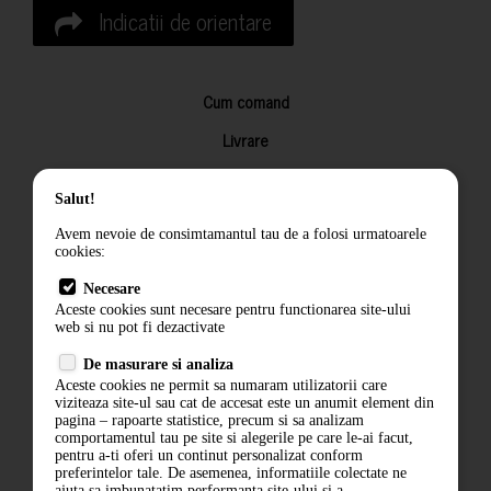
Indicatii de orientare
Cum comand
Livrare
Returnarea produselor
Salut!
Termeni si conditii
Avem nevoie de consimtamantul tau de a folosi urmatoarele
Contact
cookies:
ANPC
Necesare
Aceste cookies sunt necesare pentru functionarea site-ului
Termeni si conditii
web si nu pot fi dezactivate
De masurare si analiza
Politica de confidentialitate
Aceste cookies ne permit sa numaram utilizatorii care
viziteaza site-ul sau cat de accesat este un anumit element din
ANPC
pagina – rapoarte statistice, precum si sa analizam
comportamentul tau pe site si alegerile pe care le-ai facut,
pentru a-ti oferi un continut personalizat conform
preferintelor tale. De asemenea, informatiile colectate ne
ajuta sa imbunatatim performanta site-ului si a