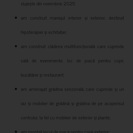
slujește din noiembrie 2025;
am construit manejul interior și exterior, destinat
hipoterapiei și echitației;
am construit clădirea multifuncțională care cuprinde
sală de evenimente, loc de joacă pentru copii,
bucătărie și restaurant;
am amenajat grădina senzorială, care cuprinde și un
iaz și mobilier de grădină și grădina de pe acoperisul
centrului, la fel cu mobilier de exterior și plante;
am montat locul de joacă pentru copii exterior;