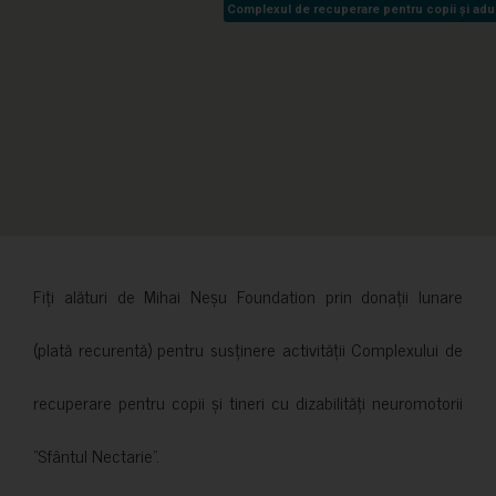
Complexul de recuperare pentru copii și adult
Complexul de recuperare pentru copii și adult
Fiți alături de Mihai Neșu Foundation prin donații lunare
(plată recurentă) pentru susținere activității Complexului de
recuperare pentru copii și tineri cu dizabilități neuromotorii
”Sfântul Nectarie”.