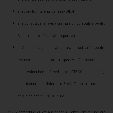
am construit terenul de mini-fotbal;
am construit menajeria animalelor, cu spațiile pentru
Alpaca, capre, păuni, rațe, iepuri, câini;
Am achiziționat aparatura medicală pentru
recuperarea adulților, respectiv 2 aparate de
electrostimulare: Stiwell și RT300, pe lângă
achiziționarea și dotarea a 3 săli Therasuit, investiție
ce s-a ridicat la 90000 euro.
În 28 octombrie 2025 am deschis Centrul de recuperare