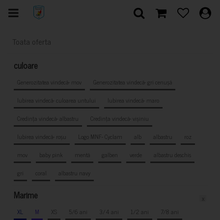
Toata oferta
culoare
Generozitatea vindecă- mov
Generozitatea vindecă- gri cenușă
Iubirea vindecă- culoarea untului
Iubirea vindecă- maro
Credința vindecă- albastru
Credința vindecă- vișiniu
Iubirea vindecă- roșu
Logo MNF- Cyclam
alb
albastru
roz
mov
baby pink
mentă
galben
verde
albastru deschis
gri
coral
albastru navy
Marime
x
XL
M
XS
5/6 ani
3/4 ani
1/2 ani
7/8 ani