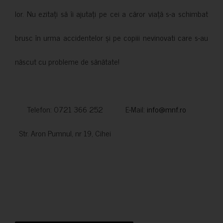
lor. Nu ezitați să îi ajutați pe cei a căror viață s-a schimbat
brusc în urma accidentelor și pe copiii nevinovati care s-au
născut cu probleme de sănătate!
Telefon: 0721 366 252 E-Mail:
info@mnf.ro
Str. Aron Pumnul, nr 19, Cihei