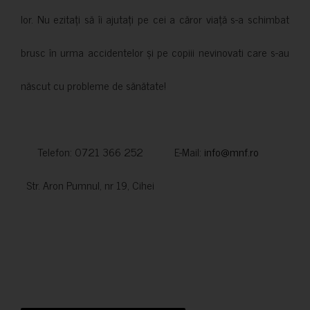
lor. Nu ezitați să îi ajutați pe cei a căror viață s-a schimbat
brusc în urma accidentelor și pe copiii nevinovati care s-au
născut cu probleme de sănătate!
Telefon: 0721 366 252 E-Mail:
info@mnf.ro
Str. Aron Pumnul, nr 19, Cihei