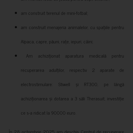
am construit terenul de mini-fotbal;
am construit menajeria animalelor, cu spațiile pentru
Alpaca, capre, păuni, rațe, iepuri, câini;
Am achiziționat aparatura medicală pentru
recuperarea adulților, respectiv 2 aparate de
electrostimulare: Stiwell și RT300, pe lângă
achiziționarea și dotarea a 3 săli Therasuit, investiție
ce s-a ridicat la 90000 euro.
În 28 octombrie 2025 am deschis Centrul de recuperare