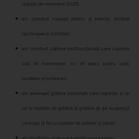
slujește din noiembrie 2025;
am construit manejul interior și exterior, destinat
hipoterapiei și echitației;
am construit clădirea multifuncțională care cuprinde
sală de evenimente, loc de joacă pentru copii,
bucătărie și restaurant;
am amenajat grădina senzorială, care cuprinde și un
iaz și mobilier de grădină și grădina de pe acoperisul
centrului, la fel cu mobilier de exterior și plante;
am montat locul de joacă pentru copii exterior;