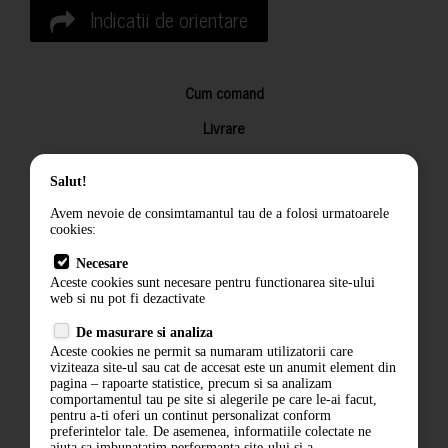
Indicatii de orientare
Cum comand
Livrare
Returnarea produselor
Salut!
Termeni si conditii
Avem nevoie de consimtamantul tau de a folosi urmatoarele
Contact
cookies:
ANPC
Necesare
Aceste cookies sunt necesare pentru functionarea site-ului
Termeni si conditii
web si nu pot fi dezactivate
De masurare si analiza
Politica de confidentialitate
Aceste cookies ne permit sa numaram utilizatorii care
viziteaza site-ul sau cat de accesat este un anumit element din
ANPC
pagina – rapoarte statistice, precum si sa analizam
comportamentul tau pe site si alegerile pe care le-ai facut,
pentru a-ti oferi un continut personalizat conform
preferintelor tale. De asemenea, informatiile colectate ne
ajuta sa imbunatatim performanta site-ului si a