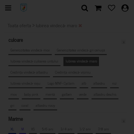
>
Toata oferta
Iubirea vindecă- maro
culoare
x
Generozitatea vindecă- mov
Generozitatea vindecă- gri cenușă
Iubirea vindecă- culoarea untului
Iubirea vindecă- maro
Credința vindecă- albastru
Credința vindecă- vișiniu
Iubirea vindecă- roșu
Logo MNF- Cyclam
alb
albastru
roz
mov
baby pink
mentă
galben
verde
albastru deschis
gri
coral
albastru navy
Marime
x
XL
M
XS
5/6 ani
3/4 ani
1/2 ani
7/8 ani