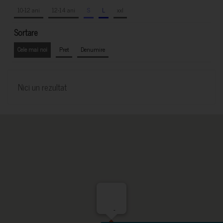
10-12 ani
12-14 ani
S
L
xxl
Sortare
Cele mai noi
Pret
Denumire
Nici un rezultat
-