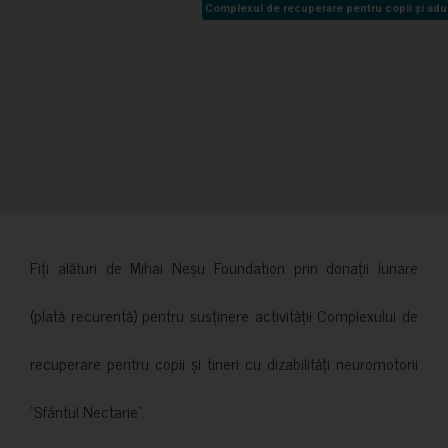
Complexul de recuperare pentru copii și adult
Complexul de recuperare pentru copii și adult
Fiți alături de Mihai Neșu Foundation prin donații lunare
(plată recurentă) pentru susținere activității Complexului de
recuperare pentru copii și tineri cu dizabilități neuromotorii
”Sfântul Nectarie”.